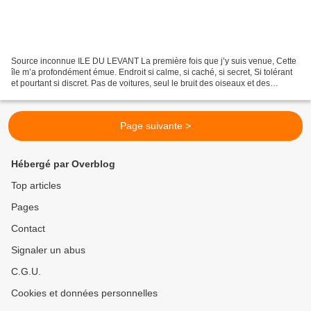
Source inconnue ILE DU LEVANT La première fois que j’y suis venue, Cette
île m’a profondément émue. Endroit si calme, si caché, si secret, Si tolérant
et pourtant si discret. Pas de voitures, seul le bruit des oiseaux et des
cigales, La mer qui scintille,...
Page suivante >
Hébergé par Overblog
Top articles
Pages
Contact
Signaler un abus
C.G.U.
Cookies et données personnelles