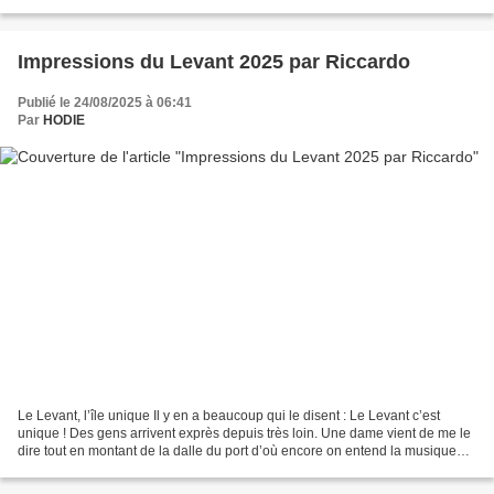
Impressions du Levant 2025 par Riccardo
Publié le 24/08/2025 à 06:41
Par
HODIE
Le Levant, l’île unique Il y en a beaucoup qui le disent : Le Levant c’est
unique ! Des gens arrivent exprès depuis très loin. Une dame vient de me le
dire tout en montant de la dalle du port d’où encore on entend la musique
qui nous avait réunis jusqu’à...