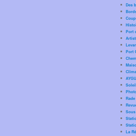
Des 
Bord
Coup
Histo
Port 
Artis
Levan
Port 
Chemi
Mais
Clima
AYG
Solei
Phot
Rade 
Revu
Sous 
Stati
Stati
La Ré