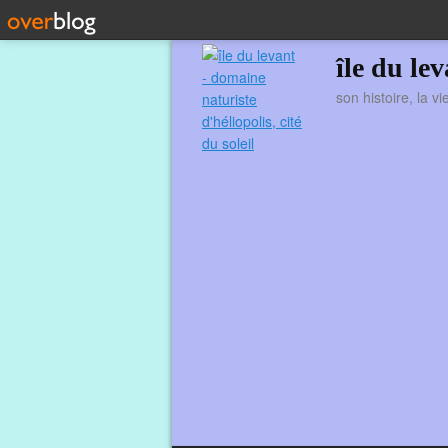
île du le
son histoire, la v