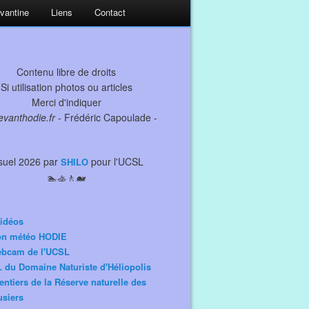
evantine
Liens
Contact
Contenu libre de droits
Si utilisation photos ou articles
Merci d'indiquer
levanthodie.fr
- Frédéric Capoulade -
suel 2026 par
pour l'UCSL
SHILO
🏊🚣🚶🐋
idéos
ion météo HODIE
ebcam de l'UCSL
 du Domaine Naturiste d'Héliopolis
entiers de la Réserve naturelle des
siers