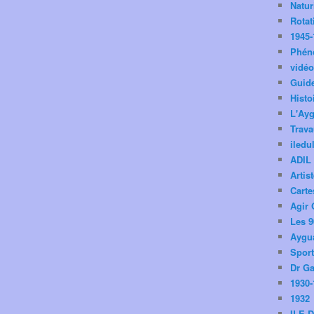
Natu
Rotat
1945-
Phén
vidé
Guid
Histo
L'Ay
Trav
iledu
ADIL
Artis
Carte
Agir 
Les 9
Aygua
Spor
Dr Ga
1930-
1932
ILE 