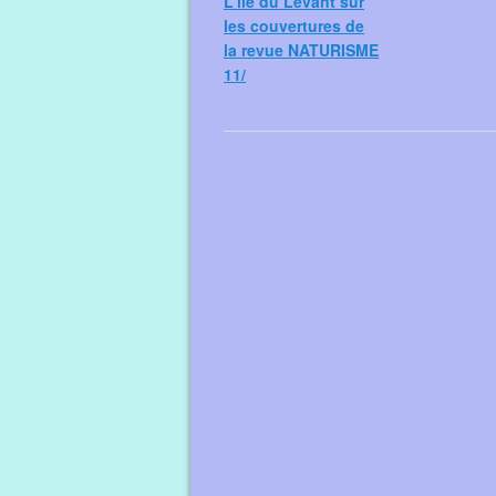
L'île du Levant sur
les couvertures de
la revue NATURISME
11/