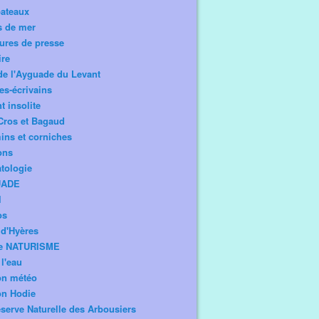
bateaux
s de mer
ures de presse
ire
de l'Ayguade du Levant
tes-écrivains
t insolite
Cros et Bagaud
ns et corniches
ons
tologie
UADE
l
os
d'Hyères
e NATURISME
l'eau
on météo
on Hodie
serve Naturelle des Arbousiers