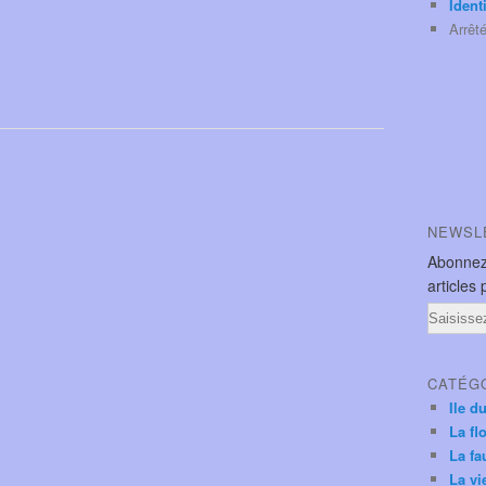
Ident
Arrêt
NEWSL
Abonnez
articles 
Email
CATÉG
Ile d
La fl
La fa
La vi