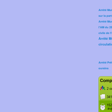
Arrêté Mun
sur la part
Arrêté Mu
l'AM du 25 
civile de l
Arrêté M
circulati
Arrêté Pré
oursins