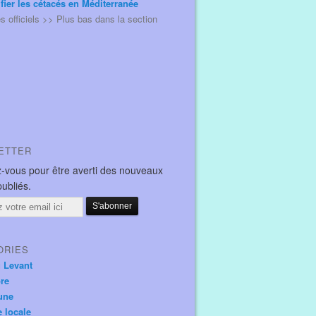
ifier les cétacés en Méditerranée
és officiels >> Plus bas dans la section
ETTER
-vous pour être averti des nouveaux
publiés.
ORIES
u Levant
ore
une
e locale