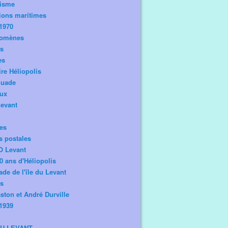
risme
ions maritimes
1970
omènes
os
es
ire Héliopolis
guade
aux
levant
tes
s postales
O Levant
0 ans d'Héliopolis
de de l'île du Levant
ts
ston et André Durville
1939
DU LEVANT