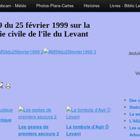
bcam - Météo
Photos-Plans-Cartes
Histoires
Livres - Biblio L
 du 25 février 1999 sur la
ie civile de l'île du Levant
iledu
Vi
Des v
Stat
La w
utique
L'ASL
Les gestes de
La tombola d'Agir Ô
Les s
premiers secours 2
Levant
Arbou