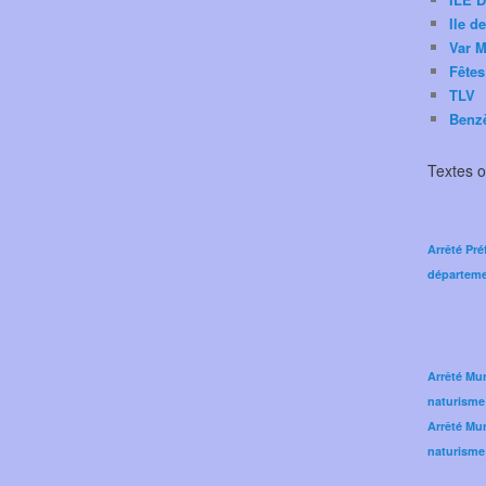
Ile d
Var M
Fêtes
TLV
Benz
Textes of
Arrêté Pré
départeme
Arrêté Mun
naturisme
Arrêté Mun
naturisme 