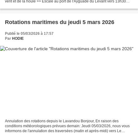
vent et de la houle >> Escale au port de l'Ayguade du Levant vers 13h30
pour retour sur le continent
Rotations maritimes du jeudi 5 mars 2026
Publié le 05/03/2026 à 17:57
Par
HODIE
Annulation des rotations depuis le Lavandou Bonjour, En raison des
conditions météorologiques prévues demain: Jeudi 05/03/2026, nous vous
informons de l'annulation des traversées (matin et après-midi) vers Le
Levant et Port-Cros. Prochaine traversée programmée:...