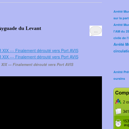
Arrêté Mun
sur la part
Arrêté Mu
'Ayguade du Levant
…
l'AM du 25 
civile de l
Arrêté M
circulati
XIX --- Finalement dérouté vers Port AVIS
Arrêté Pré
oursins