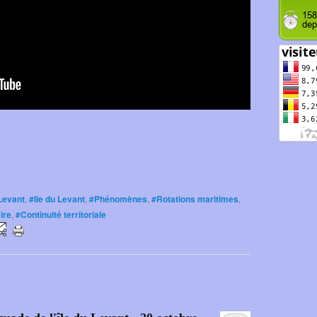
Levant
,
#Ile du Levant
,
#Phénomènes
,
#Rotations maritimes
,
ire
,
#Continuité territoriale