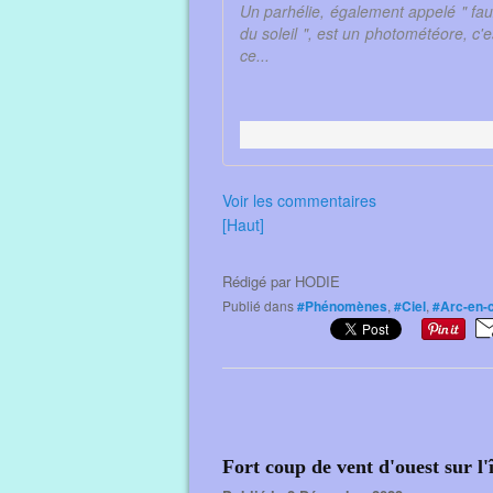
Un parhélie, également appelé " faux 
du soleil ", est un photométéore, c
ce...
Voir les commentaires
[Haut]
Rédigé par
HODIE
Publié dans
#Phénomènes
,
#Ciel
,
#Arc-en-c
Fort coup de vent d'ouest sur l'