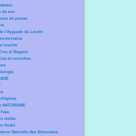
bateaux
s de mer
ures de presse
ire
de l'Ayguade du Levant
tes-écrivains
t insolite
Cros et Bagaud
ns et corniches
ons
tologie
UADE
l
os
d'Hyères
e NATURISME
l'eau
on météo
on Hodie
serve Naturelle des Arbousiers