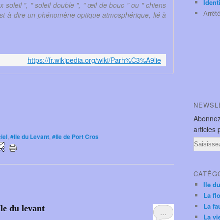
Ident
soleil ", " soleil double ", " œil de bouc " ou " chiens
Arrêt
'est-à-dire un phénomène optique atmosphérique, lié à
https://fr.wikipedia.org/wiki/Parh%C3%A9lie
NEWSL
Abonnez
articles 
iel
,
#Ile du Levant
,
#Ile de Port Cros
Email
CATÉG
Ile d
La fl
La fa
île du levant
…
La vi