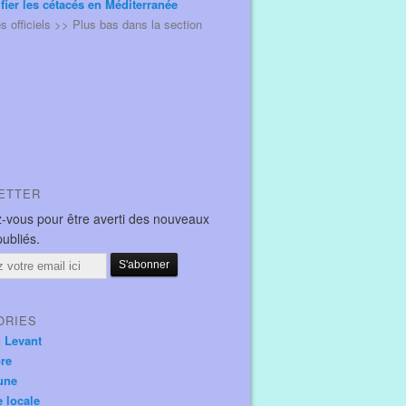
ifier les cétacés en Méditerranée
és officiels >> Plus bas dans la section
ETTER
-vous pour être averti des nouveaux
publiés.
ORIES
u Levant
ore
une
e locale