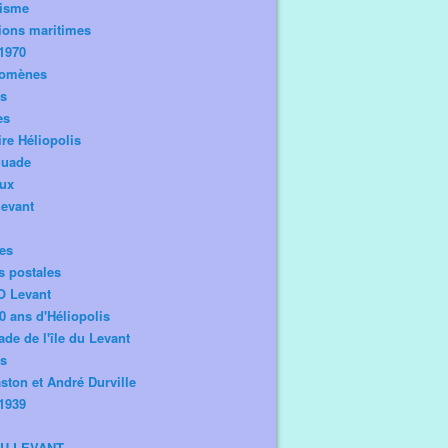
risme
ions maritimes
1970
omènes
os
es
ire Héliopolis
guade
aux
levant
tes
s postales
O Levant
0 ans d'Héliopolis
de de l'île du Levant
ts
ston et André Durville
1939
DU LEVANT