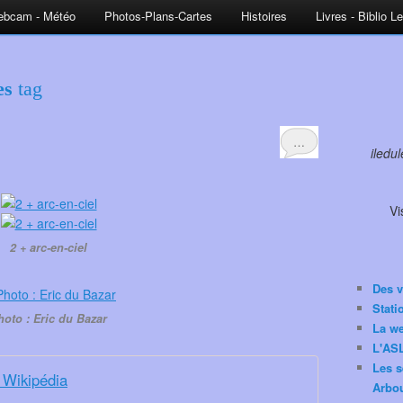
bcam - Météo
Photos-Plans-Cartes
Histoires
Livres - Biblio L
es
tag
…
iledu
Vi
2 + arc-en-ciel
Des v
Stat
hoto : Eric du Bazar
La w
L'ASL
Les s
- Wikipédia
Arbou