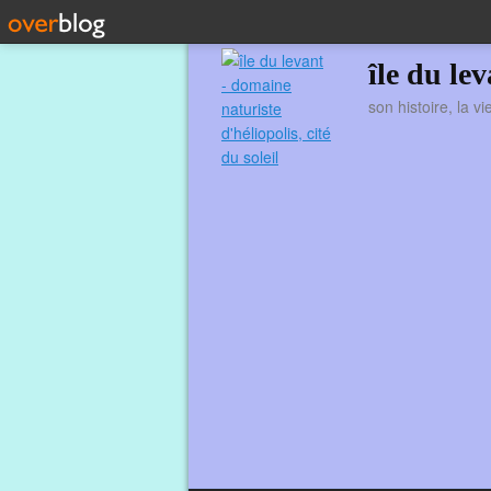
île du le
son histoire, la v