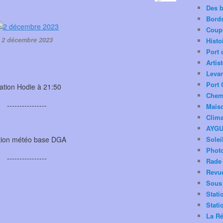
Des 
Bord
Coup
2 décembre 2023
Histo
Port 
Artis
Levan
Port 
ation Hodie à 21:50
Chemi
----------------
Mais
Clima
AYG
tion météo base DGA
Solei
Phot
----------------
Rade 
Revu
Sous 
Stati
Stati
La Ré