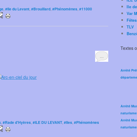
Ile d
ge
,
#Ile du Levant
,
#Brouillard
,
#Phénomènes
,
#11000
Var M
Fêtes
TLV
Benz
Textes of
…
Arrêté Pré
départeme
Arrêté Mun
naturisme
Arrêté Mun
s
,
#Rade d'Hyères
,
#ILE DU LEVANT
,
#Iles
,
#Phénomènes
naturisme 