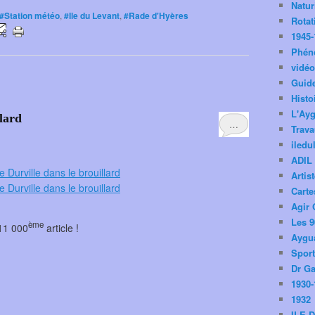
Natu
#Station météo
,
#Ile du Levant
,
#Rade d'Hyères
Rotat
1945-
Phén
vidé
Guid
Histo
L'Ay
llard
…
Trav
iledu
ADIL
Artis
Carte
Agir 
Les 9
ème
11 000
article !
Aygua
Spor
Dr Ga
1930-
1932
ILE 