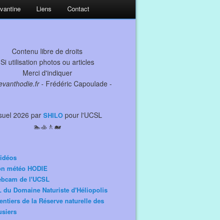
evantine
Liens
Contact
Contenu libre de droits
Si utilisation photos ou articles
Merci d'indiquer
levanthodie.fr
- Frédéric Capoulade -
suel 2026 par
pour l'UCSL
SHILO
🏊🚣🚶🐋
idéos
ion météo HODIE
ebcam de l'UCSL
 du Domaine Naturiste d'Héliopolis
entiers de la Réserve naturelle des
siers