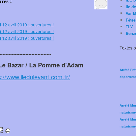
ures !
…
Ile d
Var M
Fêtes
TLV
Benz
Textes of
----------------------------------
 Le Bazar / La Pomme d'Adam
Arrêté Pré
s://www.iledulevant.com.fr/
départeme
Arrêté Mun
naturisme
Arrêté Mun
naturisme 