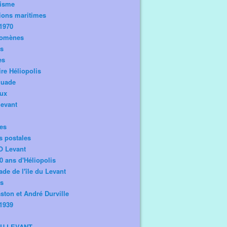
risme
ions maritimes
1970
omènes
os
es
ire Héliopolis
guade
aux
levant
tes
s postales
O Levant
0 ans d'Héliopolis
de de l'île du Levant
ts
ston et André Durville
1939
DU LEVANT