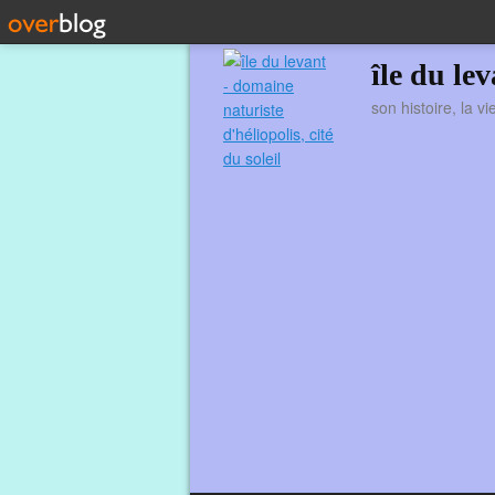
île du le
son histoire, la v