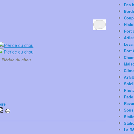
Des 
Bord
Coup
Histo
…
Port 
Artis
Levan
Port 
Chemi
Piéride du chou
Mais
Clima
AYG
Solei
Phot
Rade 
Revu
lore
Sous 
Stati
Stati
La Ré