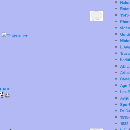
Natu
Rotat
1945-
…
Phén
vidé
Guid
Histo
L'Ay
Trav
iledu
ADIL
Artis
Carte
Agir 
GUADE
Les 9
Aygua
Spor
Dr Ga
1930-
1932
ILE 