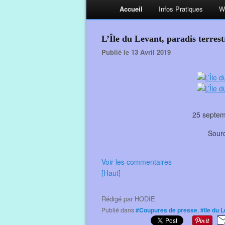
Accueil
Infos Pratiques
W
L’Île du Levant, paradis terrest
Publié le 13 Avril 2019
25 septe
Sour
Voir les commentaires
[Haut]
Rédigé par
HODIE
Publié dans
#Coupures de presse
,
#Ile du 