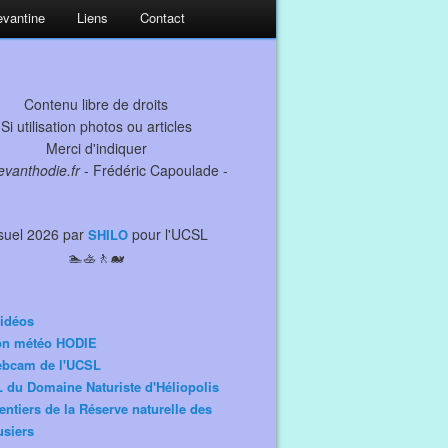
Levantine
Liens
Contact
Contenu libre de droits
Si utilisation photos ou articles
Merci d'indiquer
levanthodie.fr
- Frédéric Capoulade -
suel 2026 par
pour l'UCSL
SHILO
🏊🚣🚶🐋
idéos
ion météo HODIE
ebcam de l'UCSL
 du Domaine Naturiste d'Héliopolis
entiers de la Réserve naturelle des
siers