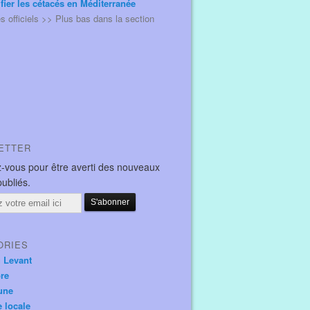
ifier les cétacés en Méditerranée
és officiels >> Plus bas dans la section
ETTER
-vous pour être averti des nouveaux
publiés.
ORIES
u Levant
ore
une
e locale