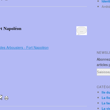
Ident
Arrêt
rt Napoléon
…
NEWSL
Abonnez
articles 
Email
CATÉG
Ile d
La fl
La fa
La vi