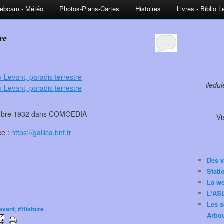
ebcam - Météo
Photos-Plans-Cartes
Histoires
Livres - Biblio 
re
…
iledu
mbre 1932 dans COMOEDIA
Vi
ce :
https://gallica.bnf.
fr
Des v
Stat
La w
L'ASL
Les s
Levant
,
#Histoire
Arbou