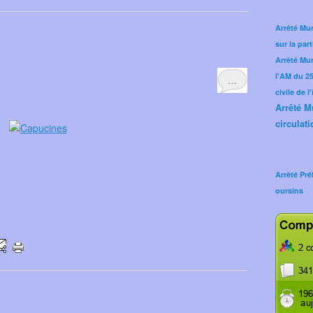
Arrêté Mun
sur la part
Arrêté Mu
l'AM du 25 
…
civile de l
Arrêté M
circulati
Arrêté Pré
oursins