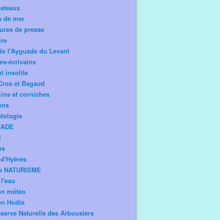
bateaux
s de mer
ures de presse
ire
de l'Ayguade du Levant
tes-écrivains
t insolite
Cros et Bagaud
ns et corniches
ons
tologie
UADE
l
os
d'Hyères
e NATURISME
l'eau
on météo
on Hodie
serve Naturelle des Arbousiers