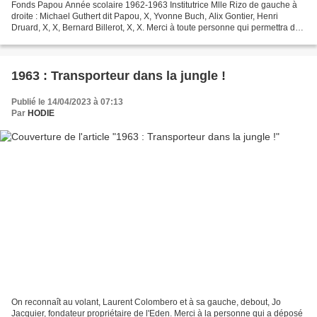
Fonds Papou Année scolaire 1962-1963 Institutrice Mlle Rizo de gauche à
droite : Michael Guthert dit Papou, X, Yvonne Buch, Alix Gontier, Henri
Druard, X, X, Bernard Billerot, X, X. Merci à toute personne qui permettra de
compléter cette photo de classe...
1963 : Transporteur dans la jungle !
Publié le 14/04/2023 à 07:13
Par
HODIE
On reconnaît au volant, Laurent Colombero et à sa gauche, debout, Jo
Jacquier, fondateur propriétaire de l'Eden. Merci à la personne qui a déposé