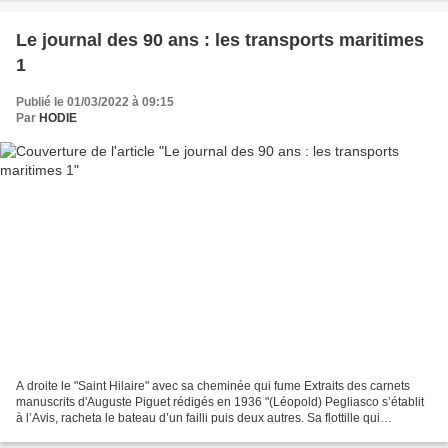
Le journal des 90 ans : les transports maritimes
1
Publié le 01/03/2022 à 09:15
Par
HODIE
A droite le "Saint Hilaire" avec sa cheminée qui fume Extraits des carnets
manuscrits d'Auguste Piguet rédigés en 1936 "(Léopold) Pegliasco s’établit
à l’Avis, racheta le bateau d’un failli puis deux autres. Sa flottille qui
comprend le St Hilaire avec...