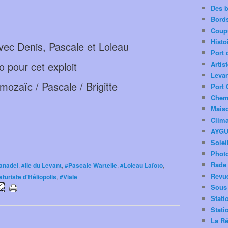
Des 
Bord
Coup
Histo
vec Denis, Pascale et Loleau
Port 
o pour cet exploit
Artis
Levan
mozaïc / Pascale / Brigitte
Port 
Chemi
Mais
Clima
AYG
Solei
Phot
Rade 
anadel
,
#Ile du Levant
,
#Pascale Wartelle
,
#Loleau Lafoto
,
Revu
uriste d'Héliopolis
,
#Viale
Sous 
Stati
Stati
La Ré