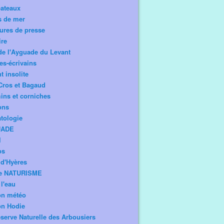
bateaux
s de mer
ures de presse
ire
de l'Ayguade du Levant
tes-écrivains
t insolite
Cros et Bagaud
ns et corniches
ons
tologie
UADE
l
os
d'Hyères
e NATURISME
l'eau
on météo
on Hodie
serve Naturelle des Arbousiers