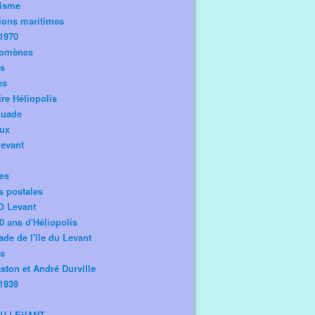
risme
ions maritimes
1970
omènes
os
es
ire Héliopolis
guade
aux
levant
tes
s postales
O Levant
0 ans d'Héliopolis
de de l'île du Levant
ts
ston et André Durville
1939
DU LEVANT