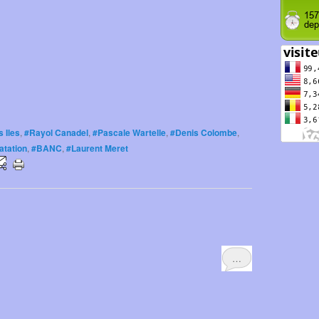
s Iles
,
#Rayol Canadel
,
#Pascale Wartelle
,
#Denis Colombe
,
atation
,
#BANC
,
#Laurent Meret
…