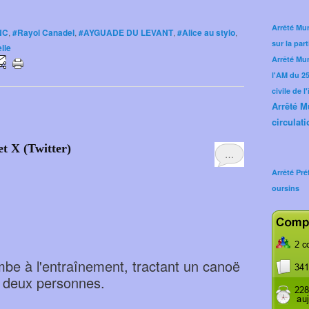
Arrêté Mun
NC
,
#Rayol Canadel
,
#AYGUADE DU LEVANT
,
#Alice au stylo
,
sur la part
lle
Arrêté Mu
l'AM du 25 
civile de l
Arrêté M
circulati
et X (Twitter)
…
Arrêté Pré
oursins
be à l'entraînement, tractant un canoë
 deux personnes.