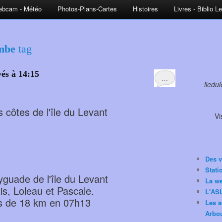
bcam - Météo
Photos-Plans-Cartes
Histoires
Livres - Biblio L
ombe
tag
vés à 14:15
…
iledu
côtes de l'île du Levant
Vi
Des v
Stat
Ayguade de l'île du Levant
La w
s, Loleau et Pascale.
L'ASL
s de 18 km en 07h13
Les s
Arbou