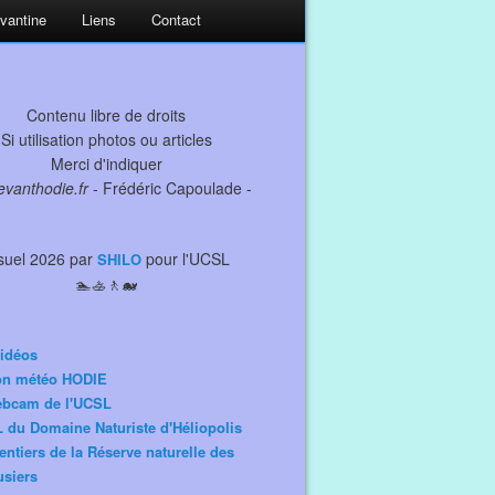
evantine
Liens
Contact
Contenu libre de droits
Si utilisation photos ou articles
Merci d'indiquer
levanthodie.fr
- Frédéric Capoulade -
suel 2026 par
pour l'UCSL
SHILO
🏊🚣🚶🐋
idéos
ion météo HODIE
ebcam de l'UCSL
 du Domaine Naturiste d'Héliopolis
entiers de la Réserve naturelle des
siers