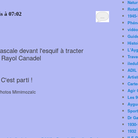
Natu
Rotat
is à 07:02
1945-
…
Phén
vidé
Guid
Histo
ascale devant l'esquif à tracter
L'Ay
 Rayol Canadel
Trav
iledu
ADIL
Artis
C'est parti !
Carte
Agir 
hotos Mimimozaïc
Les 9
Aygua
Spor
Dr Ga
1930-
1932
ILE 