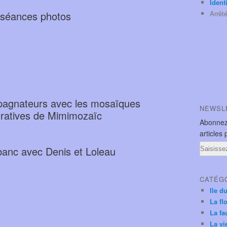
Ident
 séances photos
Arrêt
agnateurs avec les mosaïques
NEWSL
atives de Mimimozaïc
Abonnez
articles 
Email
anc avec Denis et Loleau
CATÉG
Ile d
La fl
La fa
La vi