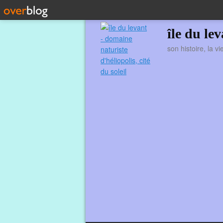
île du le
son histoire, la v