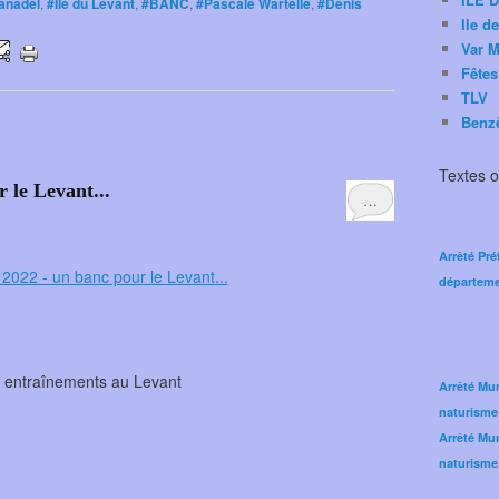
anadel
,
#Ile du Levant
,
#BANC
,
#Pascale Wartelle
,
#Denis
Ile d
Var M
Fêtes
TLV
Benz
Textes of
r le Levant...
…
Arrêté Pré
départeme
 entraînements au Levant
Arrêté Mun
naturisme
Arrêté Mun
naturisme 