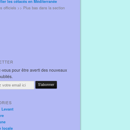
ifier les cétacés en Méditerranée
és officiels >> Plus bas dans la section
ETTER
-vous pour être averti des nouveaux
publiés.
ORIES
u Levant
ore
une
e locale