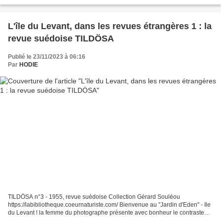
L'île du Levant, dans les revues étrangères 1 : la
revue suédoise TILDÖSA
Publié le 23/11/2023 à 06:16
Par
HODIE
TILDÖSA n°3 - 1955, revue suédoise Collection Gérard Souléou
https://labibliotheque.coeurnaturiste.com/ Bienvenue au "Jardin d'Eden" - Ile
du Levant ! la femme du photographe présente avec bonheur le contraste
entre ses vêtements et les nouveaux arrivants...