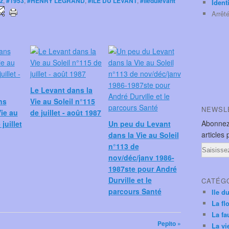
z
,
#1953
,
#HENRY LEGRAND
,
#ILE DU LEVANT
,
#iledulevant
Ident
Arrêt
Le Levant dans la
ns
Vie au Soleil n°115
NEWSL
Vie au
de juillet - août 1987
Abonnez
juillet
Un peu du Levant
articles 
dans la Vie au Soleil
n°113 de
Email
nov/déc/janv 1986-
1987ste pour André
Durville et le
CATÉG
parcours Santé
Ile d
La fl
La fa
Pepito »
La vi