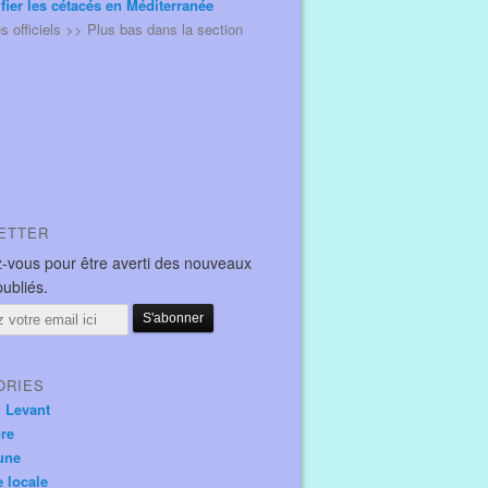
ifier les cétacés en Méditerranée
és officiels >> Plus bas dans la section
ETTER
-vous pour être averti des nouveaux
publiés.
ORIES
u Levant
ore
une
e locale