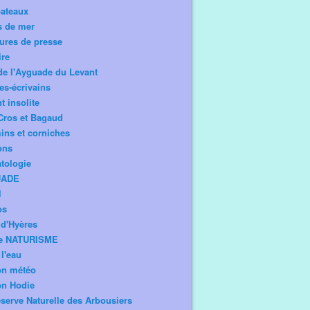
bateaux
s de mer
ures de presse
ire
de l'Ayguade du Levant
tes-écrivains
t insolite
Cros et Bagaud
ns et corniches
ons
tologie
UADE
l
os
d'Hyères
e NATURISME
l'eau
on météo
on Hodie
serve Naturelle des Arbousiers