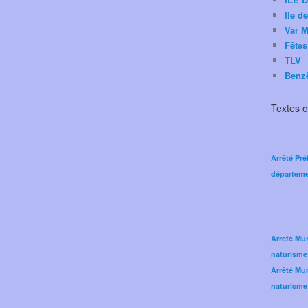
Ile d
Var M
Fêtes
TLV
Benz
Textes of
Arrêté Pré
départeme
Arrêté Mun
naturisme
Arrêté Mun
naturisme 