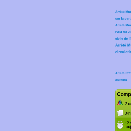
Arrêté Mun
sur la part
Arrêté Mu
l'AM du 25 
civile de l
Arrêté M
circulati
Arrêté Pré
oursins