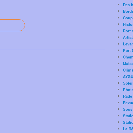
Des 
Bord
Coup
Histo
Port 
Artis
Levan
Port 
Chemi
Mais
Clima
AYG
Solei
Phot
Rade 
Revu
Sous 
Stati
Stati
La Ré