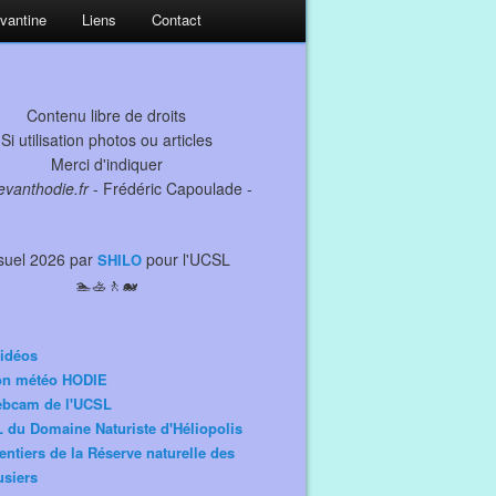
evantine
Liens
Contact
Contenu libre de droits
Si utilisation photos ou articles
Merci d'indiquer
levanthodie.fr
- Frédéric Capoulade -
suel 2026 par
pour l'UCSL
SHILO
🏊🚣🚶🐋
idéos
ion météo HODIE
ebcam de l'UCSL
 du Domaine Naturiste d'Héliopolis
entiers de la Réserve naturelle des
siers