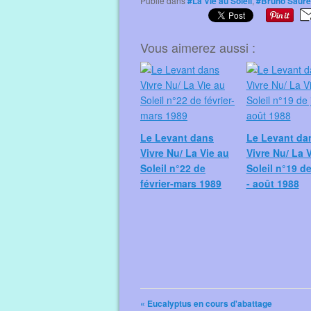
Publié dans
#La Vie au Soleil
,
#Bruno Saure
Vous aimerez aussi :
Le Levant dans
Le Levant da
Vivre Nu/ La Vie au
Vivre Nu/ La 
Soleil n°22 de
Soleil n°19 de 
février-mars 1989
- août 1988
« Eucalyptus en cours d'abattage