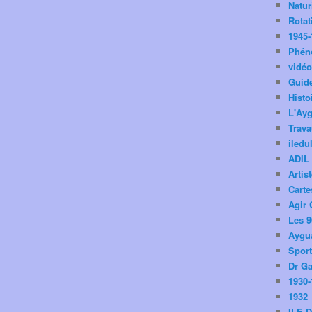
Natu
Rotat
1945-
Phén
vidé
Guid
Histo
L'Ay
Trav
iledu
ADIL
Artis
Carte
Agir 
Les 9
Aygua
Spor
Dr Ga
1930-
1932
ILE 