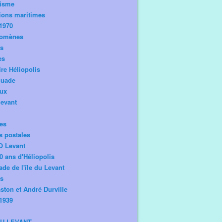
risme
ions maritimes
1970
omènes
os
es
ire Héliopolis
guade
aux
levant
tes
s postales
O Levant
0 ans d'Héliopolis
de de l'île du Levant
ts
ston et André Durville
1939
DU LEVANT