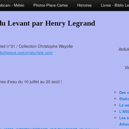
bcam - Météo
Photos-Plans-Cartes
Histoires
Livres - Biblio L
e du Levant par Henry Legrand
leil n°31 / Collection Christophe Wayolle
iledu
ibliotheque.coeurnaturiste.com
Vi
es d'eau du 10 juillet au 20 août !
Des v
Stat
La w
L'ASL
Les s
Arbou