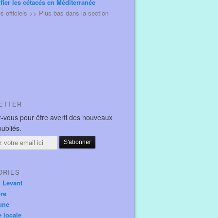
ifier les cétacés en Méditerranée
és officiels >> Plus bas dans la section
ETTER
-vous pour être averti des nouveaux
publiés.
ORIES
u Levant
ore
une
e locale