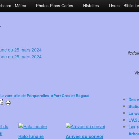
bcam - Météo
Photos-Plans-Cartes
Histoires
Livres - Biblio L
4
iledu
Vi
u Levant
,
#Ile de Porquerolles
,
#Port Cros et Bagaud
Des v
Stat
La w
L'ASL
Les s
Arbou
Halo lunaire
Arrivée du convoi