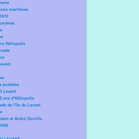
risme
ions maritimes
1970
omènes
os
es
ire Héliopolis
guade
aux
levant
tes
s postales
O Levant
0 ans d'Héliopolis
de de l'île du Levant
ts
ston et André Durville
1939
DU LEVANT