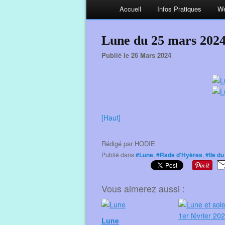
Accueil
Infos Pratiques
We
Lune du 25 mars 202
Publié le 26 Mars 2024
[Haut]
Rédigé par
HODIE
Publié dans
#Lune
,
#Rade d'Hyères
,
#Ile d
Vous aimerez aussi :
Lune