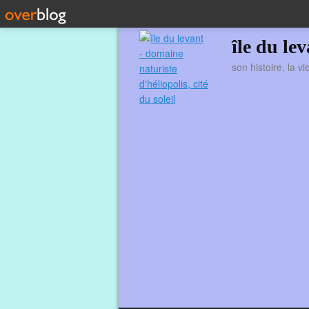
île du le
son histoire, la v