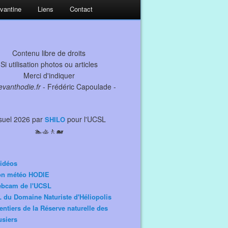
evantine
Liens
Contact
Contenu libre de droits
Si utilisation photos ou articles
Merci d'indiquer
levanthodie.fr
- Frédéric Capoulade -
suel 2026 par
pour l'UCSL
SHILO
🏊🚣🚶🐋
idéos
ion météo HODIE
ebcam de l'UCSL
 du Domaine Naturiste d'Héliopolis
entiers de la Réserve naturelle des
siers