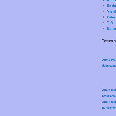
Ile d
Var M
Fêtes
TLV
Benz
Textes of
Arrêté Pré
départeme
Arrêté Mun
naturisme
Arrêté Mun
naturisme 