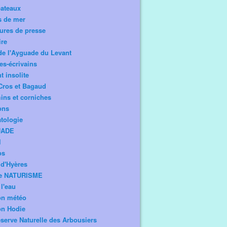
bateaux
s de mer
ures de presse
ire
de l'Ayguade du Levant
tes-écrivains
t insolite
Cros et Bagaud
ns et corniches
ons
tologie
UADE
l
os
d'Hyères
e NATURISME
l'eau
on météo
on Hodie
serve Naturelle des Arbousiers