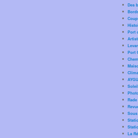
Des 
Bord
Coup
Histo
Port 
Artis
Levan
Port 
Chemi
Mais
Clima
AYG
Solei
Phot
Rade 
Revu
Sous 
Stati
Stati
La Ré