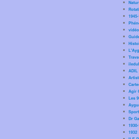
Natu
Rotat
1945-
Phén
vidé
Guid
Histo
L'Ay
Trav
iledu
ADIL
Artis
Carte
Agir 
Les 9
Aygua
Spor
Dr Ga
1930-
1932
ILE 