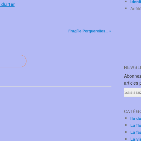
Ident
 du 1er
Arrêt
Frag'île Porquerolles... »
NEWSL
Abonnez
articles 
Email
CATÉG
Ile d
La fl
La fa
La vi