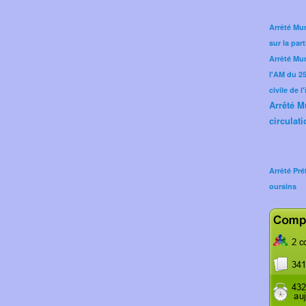
Arrêté Mun
sur la part
Arrêté Mu
l'AM du 25 
civile de l
Arrêté M
circulati
Arrêté Pré
oursins