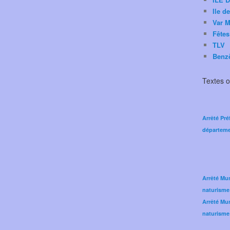
Ile d
Var M
Fêtes
TLV
Benz
Textes of
Arrêté Pré
départeme
Arrêté Mun
naturisme
Arrêté Mun
naturisme 