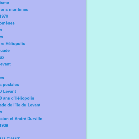
risme
ions maritimes
1970
omènes
os
es
ire Héliopolis
guade
aux
levant
tes
s postales
O Levant
0 ans d'Héliopolis
de de l'île du Levant
ts
ston et André Durville
1939
DU LEVANT