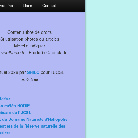
evantine
Liens
Contact
Contenu libre de droits
Si utilisation photos ou articles
Merci d'indiquer
levanthodie.fr
- Frédéric Capoulade -
suel 2026 par
pour l'UCSL
SHILO
🏊🚣🚶🐋
idéos
ion météo HODIE
ebcam de l'UCSL
 du Domaine Naturiste d'Héliopolis
entiers de la Réserve naturelle des
siers