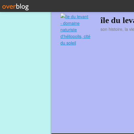
île du le
son histoire, la v