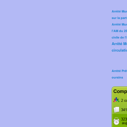
Arrêté Mun
sur la part
Arrêté Mu
l'AM du 25 
civile de l
Arrêté M
circulati
Arrêté Pré
oursins