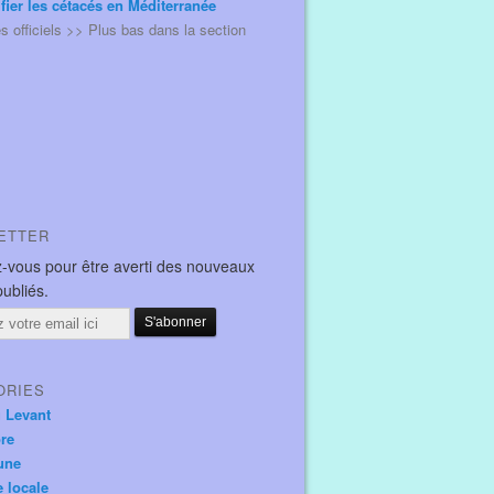
ifier les cétacés en Méditerranée
és officiels >> Plus bas dans la section
ETTER
-vous pour être averti des nouveaux
publiés.
ORIES
u Levant
ore
une
e locale