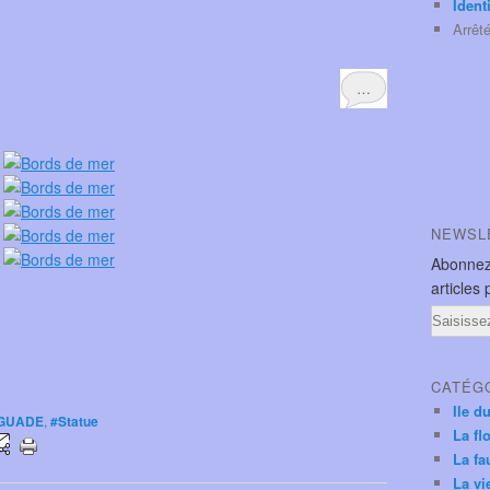
Ident
Arrêt
…
NEWSL
Abonnez
articles 
Email
CATÉG
Ile d
GUADE
,
#Statue
La fl
La fa
La vi