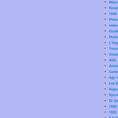
Natu
Rotat
1945-
Phén
vidé
Guid
Histo
L'Ay
Trav
iledu
ADIL
Artis
Carte
Agir 
Les 9
Aygua
Spor
Dr Ga
1930-
1932
ILE 