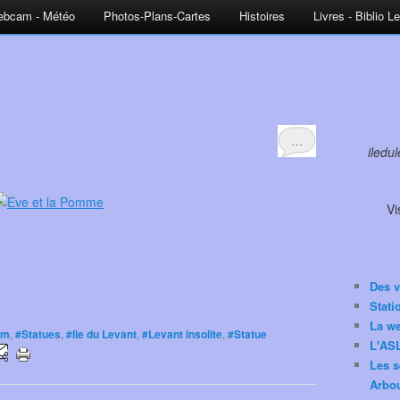
bcam - Météo
Photos-Plans-Cartes
Histoires
Livres - Biblio L
…
iledu
Vi
Des v
Stat
La w
am
,
#Statues
,
#Ile du Levant
,
#Levant insolite
,
#Statue
L'ASL
Les s
Arbou