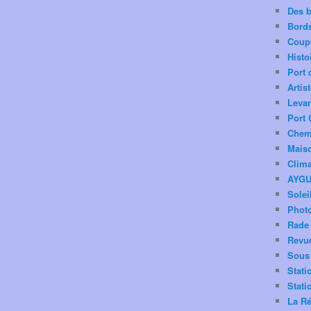
Des 
Bord
Coup
Histo
Port 
Artis
Levan
Port 
Chemi
Mais
Clima
AYG
Solei
Phot
Rade 
Revu
Sous 
Stati
Stati
La Ré