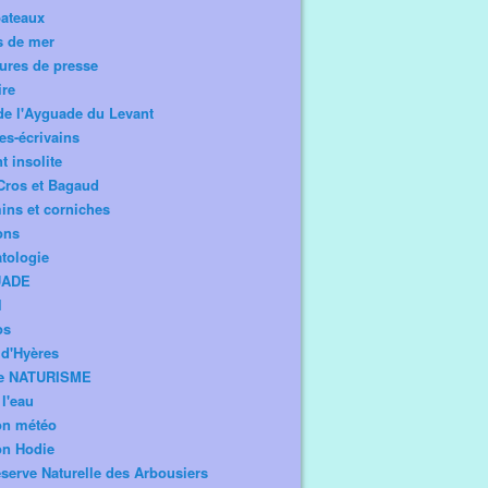
bateaux
s de mer
ures de presse
ire
de l'Ayguade du Levant
tes-écrivains
t insolite
Cros et Bagaud
ns et corniches
ons
tologie
UADE
l
os
d'Hyères
e NATURISME
l'eau
on météo
on Hodie
serve Naturelle des Arbousiers