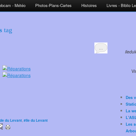
bcam - Météo
Photos-Plans-Cartes
Histoires
Livres - Biblio L
s
tag
…
iledu
Vi
Des v
Stat
La w
L'ASL
ade du Levant
,
#Ile du Levant
Les s
Arbou