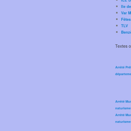
Ile d
Var M
Fêtes
TLV
Benz
Textes of
Arrêté Pré
départeme
Arrêté Mun
naturisme
Arrêté Mun
naturisme 