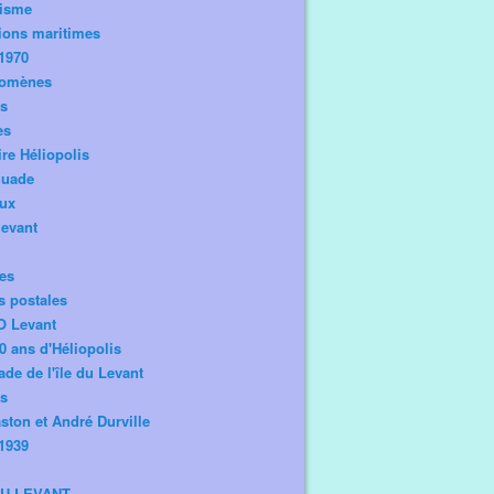
risme
ions maritimes
1970
omènes
os
es
ire Héliopolis
guade
aux
levant
tes
s postales
O Levant
0 ans d'Héliopolis
de de l'île du Levant
ts
ston et André Durville
1939
DU LEVANT