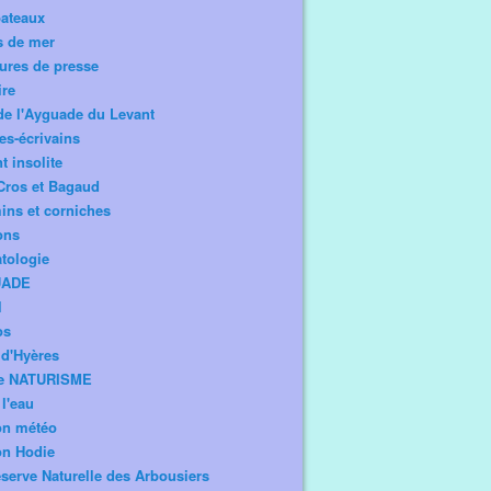
bateaux
s de mer
ures de presse
ire
de l'Ayguade du Levant
tes-écrivains
t insolite
Cros et Bagaud
ns et corniches
ons
tologie
UADE
l
os
d'Hyères
e NATURISME
l'eau
on météo
on Hodie
serve Naturelle des Arbousiers