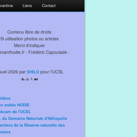
evantine
Liens
Contact
Contenu libre de droits
Si utilisation photos ou articles
Merci d'indiquer
levanthodie.fr
- Frédéric Capoulade -
suel 2026 par
pour l'UCSL
SHILO
🏊🚣🚶🐋
idéos
ion météo HODIE
ebcam de l'UCSL
 du Domaine Naturiste d'Héliopolis
entiers de la Réserve naturelle des
siers