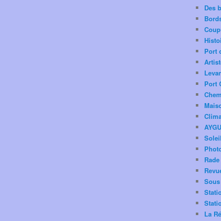
Des 
Bord
Coup
Histo
Port 
Artis
Levan
Port 
Chemi
Mais
Clima
AYG
Solei
Phot
Rade 
Revu
Sous 
Stati
Stati
La Ré