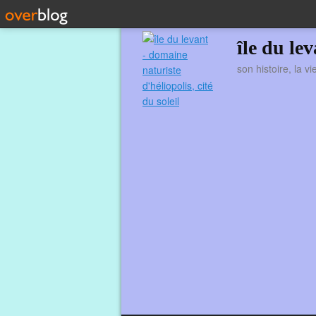
île du le
son histoire, la v