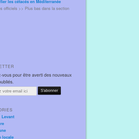
ifier les cétacés en Méditerranée
és officiels >> Plus bas dans la section
ETTER
-vous pour être averti des nouveaux
publiés.
ORIES
u Levant
ore
une
e locale