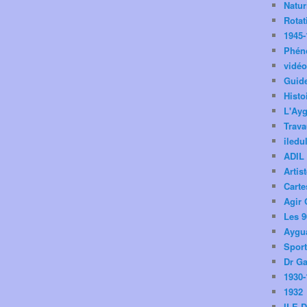
Natu
Rotat
1945-
Phén
vidé
Guid
Histo
L'Ay
Trav
iledu
ADIL
Artis
Carte
Agir 
Les 9
Aygua
Spor
Dr Ga
1930-
1932
ILE 