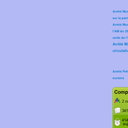
Arrêté Mun
sur la part
Arrêté Mu
l'AM du 25 
civile de l
Arrêté M
circulati
Arrêté Pré
oursins