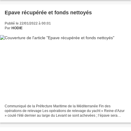
Epave récupérée et fonds nettoyés
Publié le 22/01/2022 à 00:01
Par
HODIE
Communiqué de la Préfecture Maritime de la Méditerranée Fin des
opérations de relevage Les opérations de relevage du yacht « Reine d'Azur
» coulé l'été dernier au large du Levant se sont achevées ; l’épave sera
acheminée sur l’île Salamine en Grèce pour...