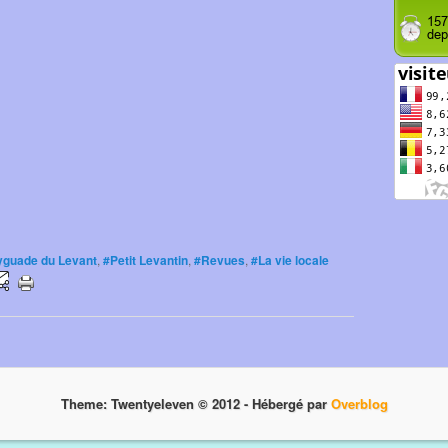
guade du Levant
,
#Petit Levantin
,
#Revues
,
#La vie locale
Theme: Twentyeleven © 2012 -
Hébergé par
Overblog