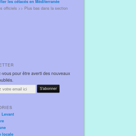
ifier les cétacés en Méditerranée
és officiels >> Plus bas dans la section
la villa Capri en maintenance - île du levant - domaine naturist
ETTER
-vous pour être averti des nouveaux
publiés.
ORIES
u Levant
ore
une
e locale