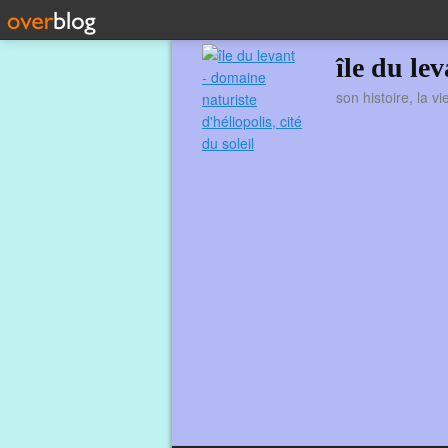
île du le
son histoire, la v