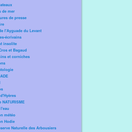
bateaux
s de mer
ures de presse
ire
de l'Ayguade du Levant
tes-écrivains
t insolite
Cros et Bagaud
ns et corniches
ons
tologie
UADE
l
os
d'Hyères
e NATURISME
l'eau
on météo
on Hodie
serve Naturelle des Arbousiers