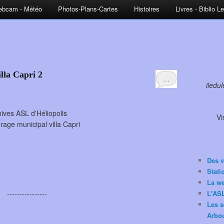
bcam - Météo
Photos-Plans-Cartes
Histoires
Livres - Biblio L
lla Capri 2
…
iledu
ives ASL d'Héliopolis
Vi
age municipal villa Capri
Des v
Stat
La w
----------------
L'ASL
Les s
Arbou