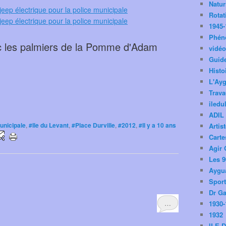
s
Natu
Rotat
1945-
Phén
c les palmiers de la Pomme d'Adam
vidé
Guid
Histo
L'Ay
Trav
iledu
ADIL
unicipale
,
#Ile du Levant
,
#Place Durville
,
#2012
,
#Il y a 10 ans
Artis
Carte
Agir 
Les 9
Aygua
Spor
Dr Ga
…
1930-
1932
ILE 