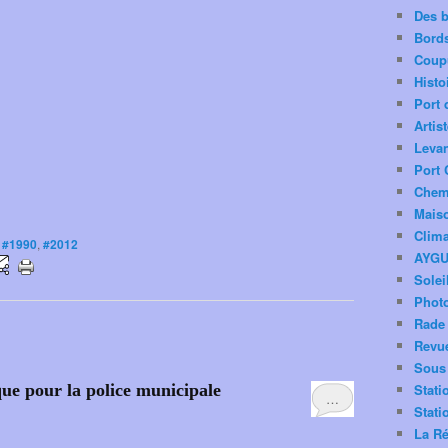
m
Des 
e
Bord
n
Coup
t
Histo
s
Port 
S
Artis
E
Levan
N
E
Port 
Q
Chemi
U
Mais
I
Clima
,
#1990
,
#2012
E
AYG
R
Solei
P
Phot
è
Rade 
r
Revu
e
Sous 
&
que pour la police municipale
F
Stati
…
i
Stati
l
La Ré