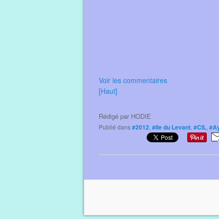
Voir les commentaires
[Haut]
Rédigé par
HODIE
Publié dans
#2012
,
#Ile du Levant
,
#CIL
,
#Ay