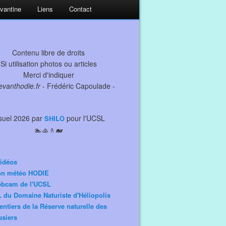
evantine
Liens
Contact
Contenu libre de droits
Si utilisation photos ou articles
Merci d'indiquer
levanthodie.fr
- Frédéric Capoulade -
suel 2026 par
pour l'UCSL
SHILO
🏊🚣🚶🐋
idéos
ion météo HODIE
ebcam de l'UCSL
 du Domaine Naturiste d'Héliopolis
entiers de la Réserve naturelle des
siers