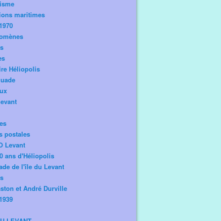
risme
ions maritimes
1970
omènes
os
es
ire Héliopolis
guade
aux
levant
tes
s postales
O Levant
0 ans d'Héliopolis
de de l'île du Levant
ts
ston et André Durville
1939
DU LEVANT