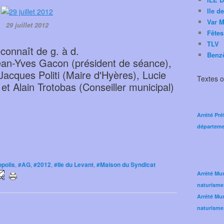
Ile d
Var M
29 juillet 2012
Fêtes
TLV
connaît de g. à d.
Benz
Jean-Yves Gacon (président de séance),
Jacques Politi (Maire d'Hyères), Lucie
Textes of
 et Alain Trotobas (Conseiller municipal)
Arrêté Pré
départeme
opolis
,
#AG
,
#2012
,
#Ile du Levant
,
#Maison du Syndicat
Arrêté Mun
naturisme
Arrêté Mun
naturisme 