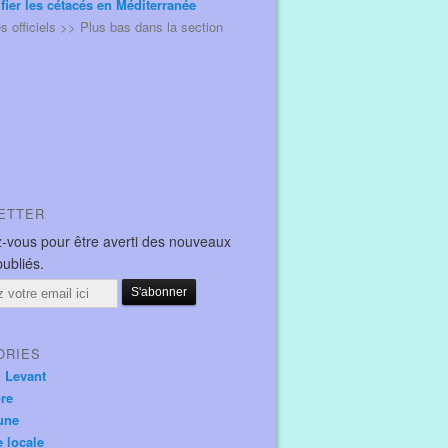
ifier les cétacés en Méditerranée
és officiels >> Plus bas dans la section
ETTER
-vous pour être averti des nouveaux
publiés.
ORIES
u Levant
ore
une
e locale