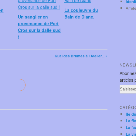
Ident
Arrêt
on
La couleuvre du
Un sanglier en
Bain de Diane,
provenance de Port
Cros sur la dalle sud
!
Quai des Brumes à l'Atelier... »
NEWSL
Abonnez
articles 
Email
CATÉG
Ile d
La fl
La fa
La vi