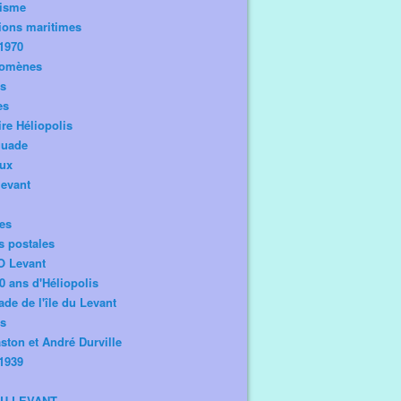
risme
ions maritimes
1970
omènes
os
es
ire Héliopolis
guade
aux
levant
tes
s postales
O Levant
0 ans d'Héliopolis
de de l'île du Levant
ts
ston et André Durville
1939
DU LEVANT