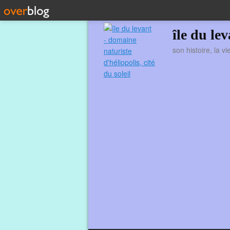
île du le
son histoire, la v