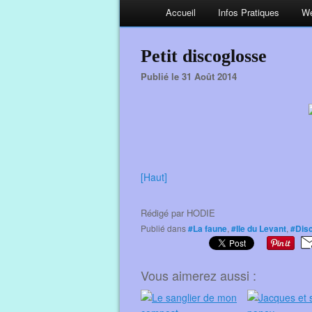
Accueil
Infos Pratiques
We
Petit discoglosse
Publié le 31 Août 2014
[Haut]
Rédigé par
HODIE
Publié dans
#La faune
,
#Ile du Levant
,
#Dis
Vous aimerez aussi :