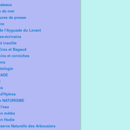
bateaux
s de mer
ures de presse
ire
de l'Ayguade du Levant
tes-écrivains
t insolite
Cros et Bagaud
ns et corniches
ons
tologie
UADE
l
os
d'Hyères
e NATURISME
l'eau
on météo
on Hodie
serve Naturelle des Arbousiers