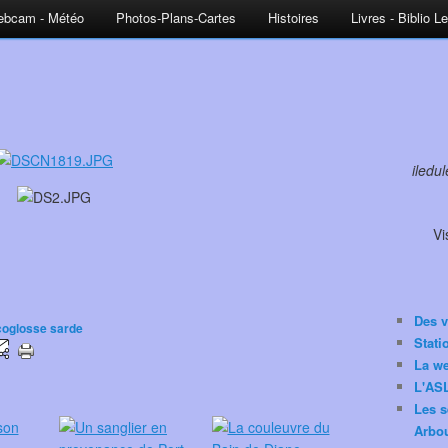
bcam - Météo
Photos-Plans-Cartes
Histoires
Livres - Biblio L
iledu
Vi
Des v
coglosse sarde
Stat
La w
L'ASL
Les s
Arbou