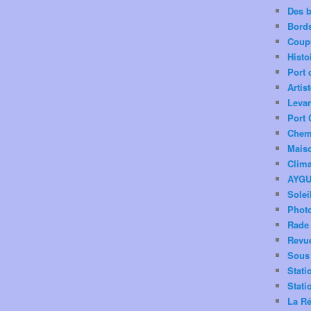
Des 
Bord
Coup
Histo
Port 
Artis
Levan
Port 
Chemi
Mais
Clima
AYG
Solei
Phot
Rade 
Revu
Sous 
Stati
Stati
La Ré