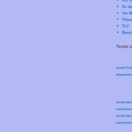
Ile d
Var M
Fêtes
TLV
Benz
Textes of
Arrêté Pré
départeme
Arrêté Mun
naturisme
Arrêté Mun
naturisme 