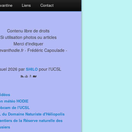
evantine
Liens
Contact
Contenu libre de droits
Si utilisation photos ou articles
Merci d'indiquer
levanthodie.fr
- Frédéric Capoulade -
suel 2026 par
pour l'UCSL
SHILO
🏊🚣🚶🐋
idéos
ion météo HODIE
ebcam de l'UCSL
 du Domaine Naturiste d'Héliopolis
entiers de la Réserve naturelle des
siers