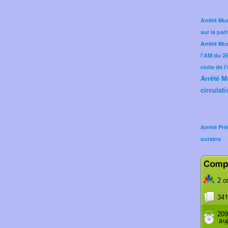
Arrêté Mun
sur la part
Arrêté Mu
l'AM du 25 
civile de l
Arrêté M
circulati
Arrêté Pré
oursins