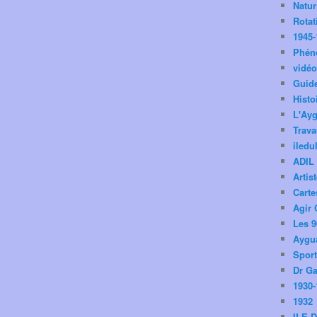
Natu
Rotat
1945-
Phén
vidé
Guid
Histo
L'Ay
Trav
iledu
ADIL
Artis
Carte
Agir 
Les 9
Aygua
Spor
Dr Ga
1930-
1932
ILE 