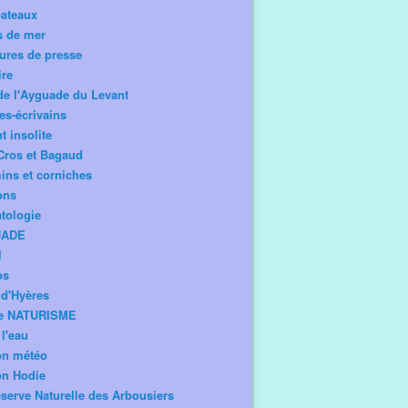
bateaux
s de mer
ures de presse
ire
de l'Ayguade du Levant
tes-écrivains
t insolite
Cros et Bagaud
ns et corniches
ons
tologie
UADE
l
os
d'Hyères
e NATURISME
l'eau
on météo
on Hodie
serve Naturelle des Arbousiers