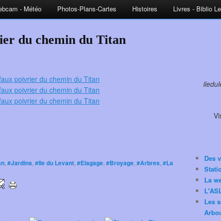
bcam - Météo
Photos-Plans-Cartes
Histoires
Livres - Biblio L
ier du chemin du Titan
iledu
Vi
Des v
an
,
#Jardins
,
#Ile du Levant
,
#Elagage
,
#Broyage
,
#Arbres
,
#La
Stat
La w
L'ASL
Les s
Arbou