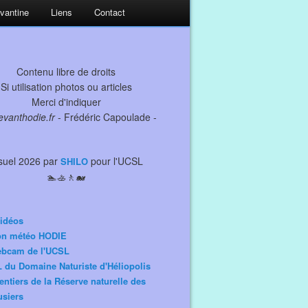
evantine
Liens
Contact
Contenu libre de droits
Si utilisation photos ou articles
Merci d'indiquer
levanthodie.fr
- Frédéric Capoulade -
suel 2026 par
pour l'UCSL
SHILO
🏊🚣🚶🐋
idéos
ion météo HODIE
ebcam de l'UCSL
 du Domaine Naturiste d'Héliopolis
entiers de la Réserve naturelle des
siers