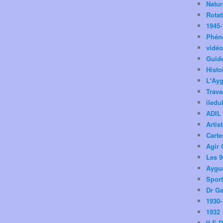
Natu
Rotat
1945-
Phén
vidé
Guid
Histo
L'Ay
Trav
iledu
ADIL
Artis
Carte
Agir 
Les 9
Aygua
Spor
Dr Ga
1930-
1932
ILE 