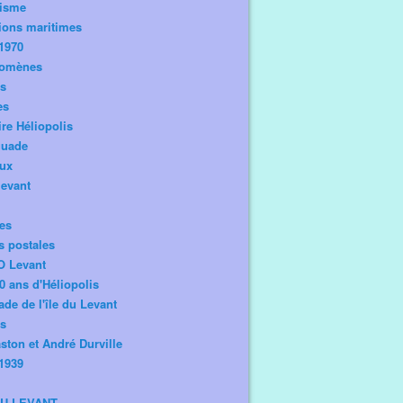
risme
ions maritimes
1970
omènes
os
es
ire Héliopolis
guade
aux
levant
tes
s postales
O Levant
0 ans d'Héliopolis
de de l'île du Levant
ts
ston et André Durville
1939
DU LEVANT