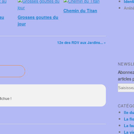
Ident
Arrêt
Chemin du Titan
au
Grosses gouttes du
jour
12e des RDV aux Jardins... »
NEWSL
Abonnez
articles 
Email
fichue !
CATÉG
Ile d
La fl
La fa
La vi