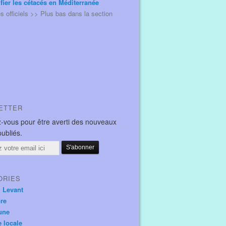
ifier les cétacés en Méditerranée
és officiels >> Plus bas dans la section
ETTER
-vous pour être averti des nouveaux
publiés.
ORIES
u Levant
ore
une
e locale