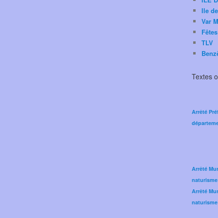
Ile d
Var M
Fêtes
TLV
Benz
Textes of
Arrêté Pré
départeme
Arrêté Mun
naturisme
Arrêté Mun
naturisme 