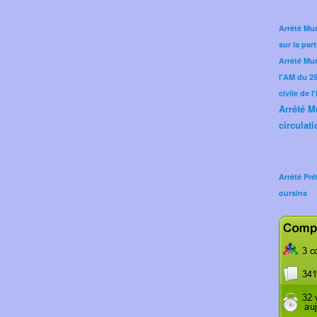
Arrêté Mun
sur la part
Arrêté Mu
l'AM du 25 
civile de l
Arrêté M
circulati
Arrêté Pré
oursins