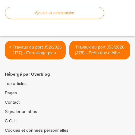
Ajouter un commentaire
< Travaux du port J52/2026
Travaux du port J53/2026
(J77) - Ferraillage pieux
(J78) - Préfa duc d'Albe et
duc d'Albe et pose préfa
suite positionnement préfa
quai roro >
Hébergé par Overblog
Top articles
Pages
Contact
Signaler un abus
C.G.U.
Cookies et données personnelles