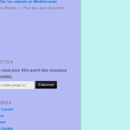
ifier les cétacés en Méditerranée
és officiels >> Plus bas dans la section
ETTER
-vous pour être averti des nouveaux
publiés.
ORIES
u Levant
ore
une
e locale