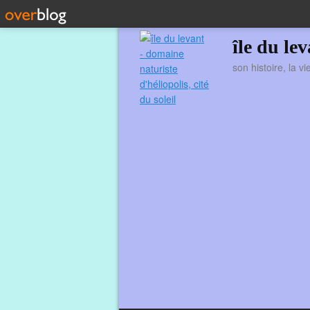
île du le
son histoire, la v