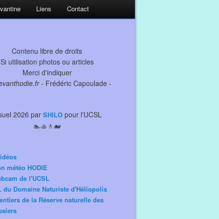
evantine
Liens
Contact
Contenu libre de droits
Si utilisation photos ou articles
Merci d'indiquer
levanthodie.fr
- Frédéric Capoulade -
suel 2026 par
pour l'UCSL
SHILO
🏊🚣🚶🐋
idéos
ion météo HODIE
ebcam de l'UCSL
 du Domaine Naturiste d'Héliopolis
entiers de la Réserve naturelle des
siers