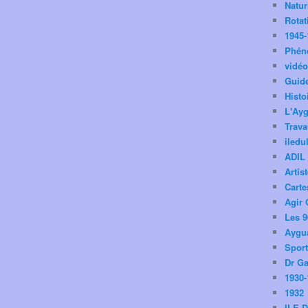
Natu
Rotat
1945-
Phén
vidé
Guid
Histo
L'Ay
Trav
iledu
ADIL
Artis
Carte
Agir 
Les 9
Aygua
Spor
Dr Ga
1930-
1932
ILE 