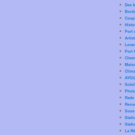
Des 
Bord
Coup
Histo
Port 
Artis
Levan
Port 
Chemi
Mais
Clima
AYG
Solei
Phot
Rade 
Revu
Sous 
Stati
Stati
La Ré