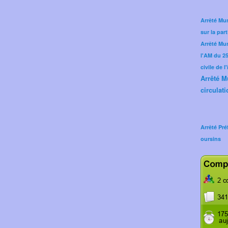
Arrêté Mun
sur la part
Arrêté Mu
l'AM du 25 
civile de l
Arrêté M
circulati
Arrêté Pré
oursins