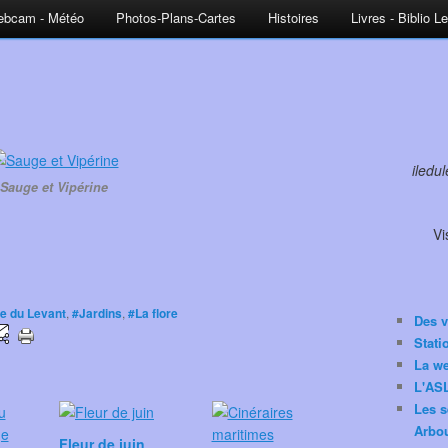
bcam - Météo
Photos-Plans-Cartes
Histoires
Livres - Biblio L
iledu
Sauge et Vipérine
Vi
le du Levant
,
#Jardins
,
#La flore
Des v
Stat
La w
L'ASL
Les s
Arbou
Fleur de juin