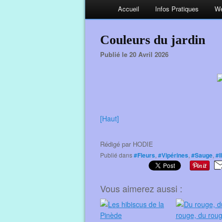
Accueil
Infos Pratiques
We
Couleurs du jardin
Publié le 20 Avril 2026
[Haut]
Rédigé par
HODIE
Publié dans
#Fleurs
,
#Vipérines
,
#Sauge
,
#I
Vous aimerez aussi :