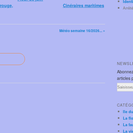
Ident
 rouge,
Cinéraires maritimes
Arrêt
Météo semaine 16/2026... »
NEWSL
Abonnez
articles 
Email
CATÉG
Ile d
La fl
La fa
La vi