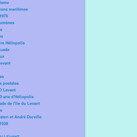
risme
ions maritimes
1970
omènes
os
es
ire Héliopolis
guade
aux
levant
tes
s postales
O Levant
0 ans d'Héliopolis
de de l'île du Levant
ts
ston et André Durville
1939
DU LEVANT