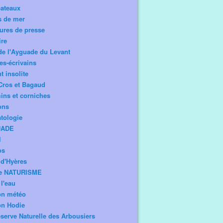
bateaux
s de mer
ures de presse
ire
de l'Ayguade du Levant
tes-écrivains
t insolite
Cros et Bagaud
ns et corniches
ons
tologie
UADE
l
os
d'Hyères
e NATURISME
l'eau
on météo
on Hodie
serve Naturelle des Arbousiers