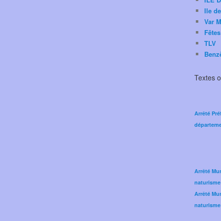
Ile d
Var M
Fêtes
TLV
Benz
Textes of
Arrêté Pré
départeme
Arrêté Mun
naturisme
Arrêté Mun
naturisme 