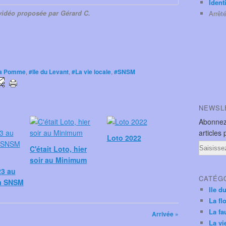
Ident
vidéo proposée par Gérard C.
Arrêt
a Pomme
,
#Ile du Levant
,
#La vie locale
,
#SNSM
NEWSL
Abonnez
articles 
Loto 2022
Email
C'était Loto, hier
soir au Minimum
3 au
CATÉG
la SNSM
Ile d
La fl
La fa
Arrivée »
La vi