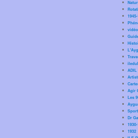
Natu
Rotat
1945-
Phén
vidé
Guid
Histo
L'Ay
Trav
iledu
ADIL
Artis
Carte
Agir 
Les 9
Aygua
Spor
Dr Ga
1930-
1932
ILE 