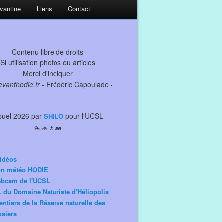
evantine
Liens
Contact
Contenu libre de droits
Si utilisation photos ou articles
Merci d'indiquer
levanthodie.fr
- Frédéric Capoulade -
suel 2026 par
pour l'UCSL
SHILO
🏊🚣🚶🐋
idéos
ion météo HODIE
ebcam de l'UCSL
 du Domaine Naturiste d'Héliopolis
entiers de la Réserve naturelle des
siers