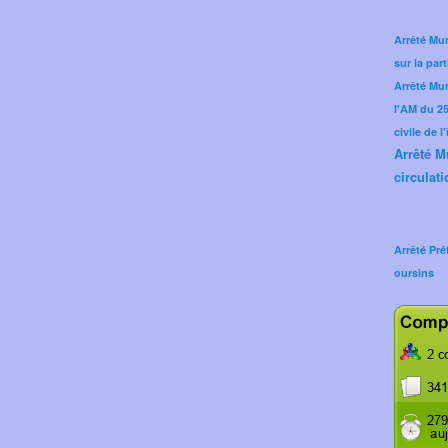
Arrêté Mun
sur la part
Arrêté Mu
l'AM du 25 
civile de l
Arrêté M
circulati
Arrêté Pré
oursins