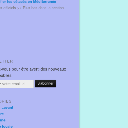
ifier les cétacés en Méditerranée
és officiels >> Plus bas dans la section
ETTER
-vous pour être averti des nouveaux
publiés.
ORIES
u Levant
ore
une
e locale