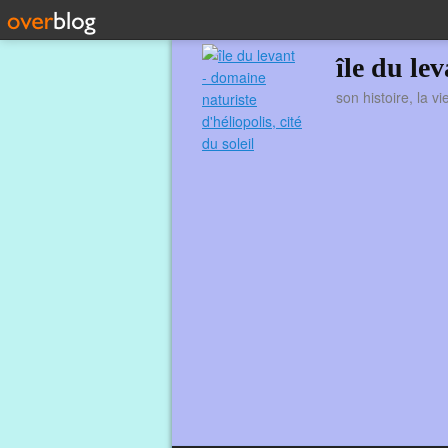
île du le
son histoire, la v