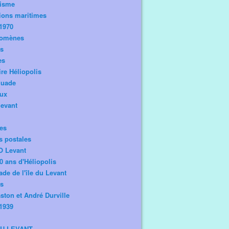
risme
ions maritimes
1970
omènes
os
es
ire Héliopolis
guade
aux
levant
tes
s postales
O Levant
0 ans d'Héliopolis
de de l'île du Levant
ts
ston et André Durville
1939
DU LEVANT