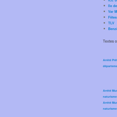
Ile d
Var M
Fêtes
TLV
Benz
Textes of
Arrêté Pré
départeme
Arrêté Mun
naturisme
Arrêté Mun
naturisme 