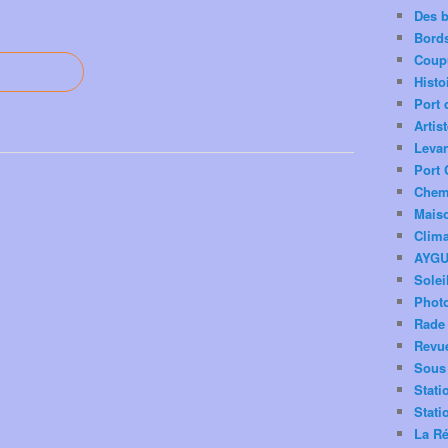
Des 
Bord
Coup
Histo
Port 
Artis
Levan
Port 
Chemi
Mais
Clima
AYG
Solei
Phot
Rade 
Revu
Sous 
Stati
Stati
La Ré