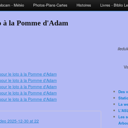
bcam - Météo
Photos-Plans-Cartes
Histoires
Livres - Biblio L
to à la Pomme d'Adam
iledu
Vi
Des v
Stat
La w
L'ASL
Les s
deo 2025-12-30 at 22
Arbou