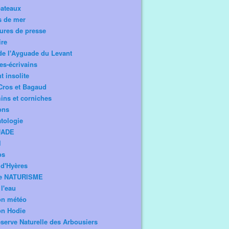
bateaux
s de mer
ures de presse
ire
de l'Ayguade du Levant
tes-écrivains
t insolite
Cros et Bagaud
ns et corniches
ons
tologie
UADE
l
os
d'Hyères
e NATURISME
l'eau
on météo
on Hodie
serve Naturelle des Arbousiers