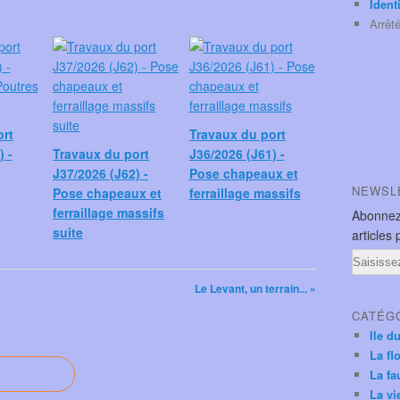
Ident
Arrêt
ort
Travaux du port
) -
Travaux du port
J36/2026 (J61) -
J37/2026 (J62) -
Pose chapeaux et
NEWSL
Pose chapeaux et
ferraillage massifs
ferraillage massifs
Abonnez
suite
articles 
Email
Le Levant, un terrain... »
CATÉG
Ile d
La fl
La fa
La vi