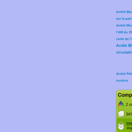
Arrêté Mun
sur la part
Arrêté Mu
l'AM du 25 
civile de l
Arrêté M
circulati
Arrêté Pré
oursins