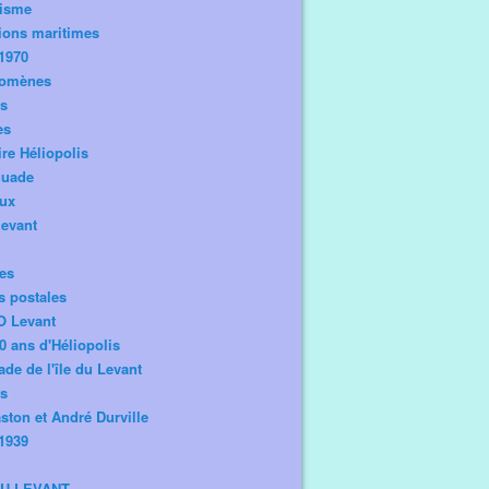
risme
ions maritimes
1970
omènes
os
es
ire Héliopolis
guade
aux
levant
tes
s postales
O Levant
0 ans d'Héliopolis
de de l'île du Levant
ts
ston et André Durville
1939
DU LEVANT