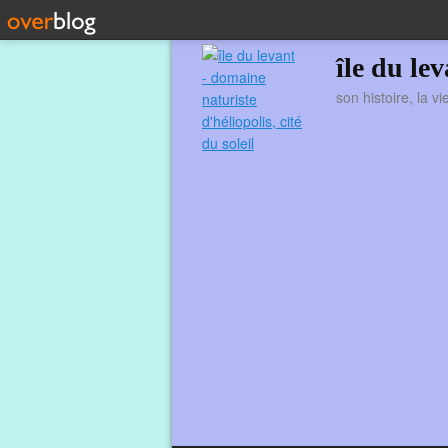
île du le
son histoire, la v