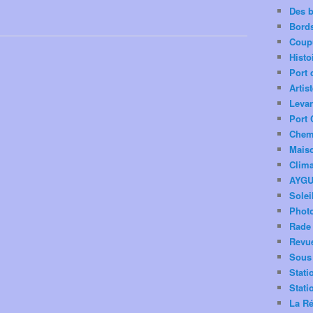
Des 
Bord
Coup
Histo
Port 
Artis
Levan
Port 
Chemi
Mais
Clima
AYG
Solei
Phot
Rade 
Revu
Sous 
Stati
Stati
La Ré