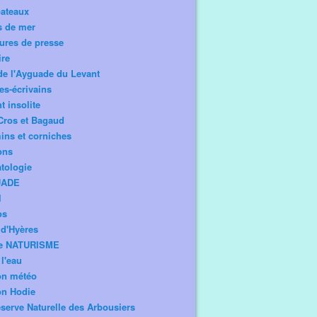
bateaux
s de mer
ures de presse
ire
de l'Ayguade du Levant
tes-écrivains
t insolite
Cros et Bagaud
ns et corniches
ons
tologie
UADE
l
os
d'Hyères
e NATURISME
l'eau
on météo
on Hodie
serve Naturelle des Arbousiers