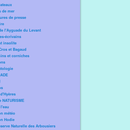
bateaux
s de mer
ures de presse
ire
de l'Ayguade du Levant
tes-écrivains
t insolite
Cros et Bagaud
ns et corniches
ons
tologie
UADE
l
os
d'Hyères
e NATURISME
l'eau
on météo
on Hodie
serve Naturelle des Arbousiers