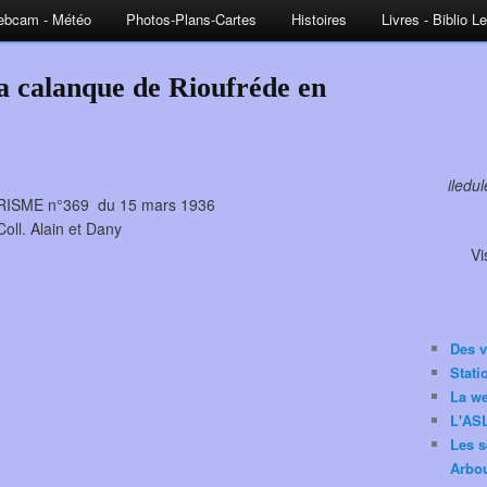
bcam - Météo
Photos-Plans-Cartes
Histoires
Livres - Biblio L
a calanque de Rioufréde en
iledu
ISME n°369 du 15 mars 1936
Coll. Alain et Dany
Vi
Des v
Stat
La w
L'ASL
Les s
Arbou