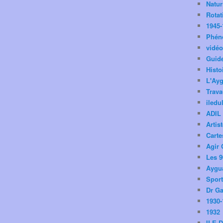
Natu
Rotat
1945-
Phén
vidé
Guid
Histo
L'Ay
Trav
iledu
ADIL
Artis
Carte
Agir 
Les 9
Aygua
Spor
Dr Ga
1930-
1932
ILE 