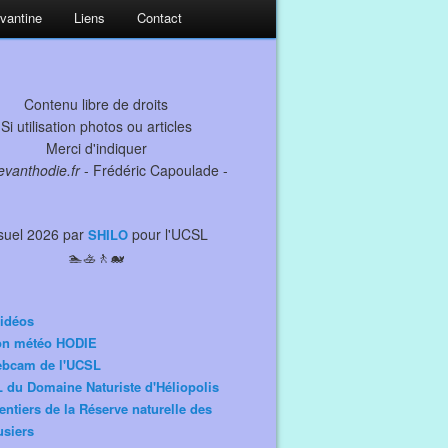
evantine
Liens
Contact
Contenu libre de droits
Si utilisation photos ou articles
Merci d'indiquer
levanthodie.fr
- Frédéric Capoulade -
suel 2026 par
pour l'UCSL
SHILO
🏊🚣🚶🐋
idéos
ion météo HODIE
ebcam de l'UCSL
 du Domaine Naturiste d'Héliopolis
entiers de la Réserve naturelle des
siers