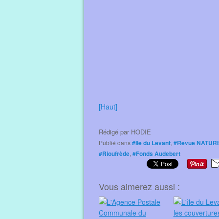
[Haut]
Rédigé par
HODIE
Publié dans
#Ile du Levant
,
#Revue NATUR
#Rioufrède
,
#Fonds Audebert
Vous aimerez aussi :