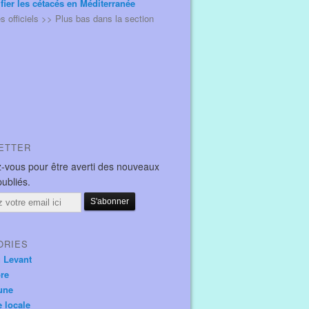
ifier les cétacés en Méditerranée
és officiels >> Plus bas dans la section
ETTER
-vous pour être averti des nouveaux
publiés.
ORIES
u Levant
ore
une
e locale