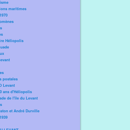
risme
ions maritimes
1970
omènes
os
es
ire Héliopolis
guade
aux
levant
tes
s postales
O Levant
0 ans d'Héliopolis
de de l'île du Levant
ts
ston et André Durville
1939
DU LEVANT