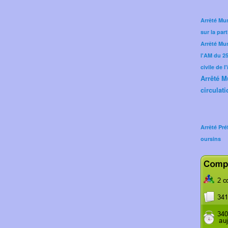
Arrêté Mun
sur la part
Arrêté Mu
l'AM du 25 
civile de l
Arrêté M
circulati
Arrêté Pré
oursins