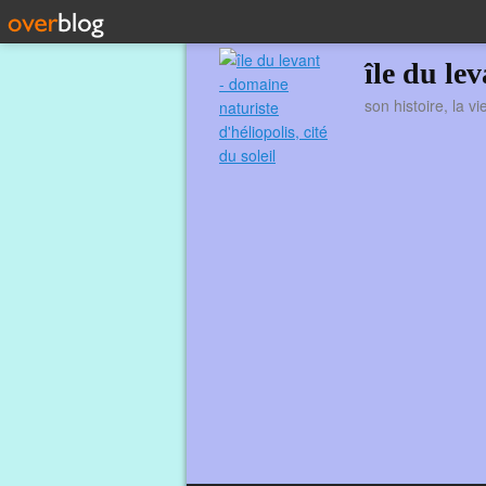
île du le
son histoire, la v