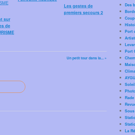
Des 
Les gestes de
Bord
premiers secours 2
Coup
nt sur
Histo
es de
Port 
URISME
Artis
Levan
Port 
Chemi
Un petit tour dans la... »
Mais
Clima
AYG
Solei
Phot
Rade 
Revu
Sous 
Stati
Stati
La Ré