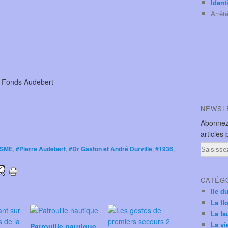
Ident
Arrêt
Fonds Audebert
NEWSL
Abonnez
articles 
Email
ISME
,
#Pierre Audebert
,
#Dr Gaston et André Durville
,
#1936
,
CATÉG
Ile d
La fl
La fa
La vi
Patrouille nautique