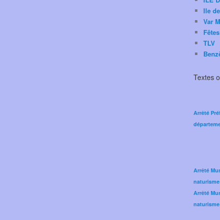
Ile d
Var M
Fêtes
TLV
Benz
Textes of
Arrêté Pré
départeme
Arrêté Mun
naturisme
Arrêté Mun
naturisme 