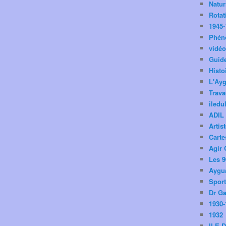
Natu
Rotat
1945-
Phén
vidé
Guid
Histo
L'Ay
Trav
iledu
ADIL
Artis
Carte
Agir 
Les 9
Aygua
Spor
Dr Ga
1930-
1932
ILE 