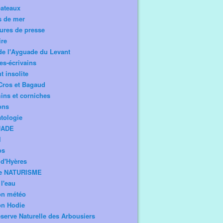
bateaux
s de mer
ures de presse
ire
de l'Ayguade du Levant
tes-écrivains
t insolite
Cros et Bagaud
ns et corniches
ons
tologie
UADE
l
os
d'Hyères
e NATURISME
l'eau
on météo
on Hodie
serve Naturelle des Arbousiers