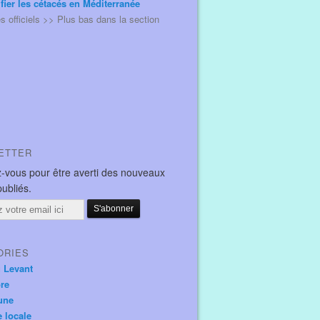
ifier les cétacés en Méditerranée
és officiels >> Plus bas dans la section
ETTER
-vous pour être averti des nouveaux
publiés.
ORIES
u Levant
ore
une
e locale