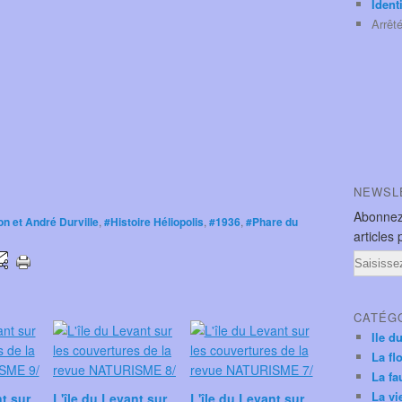
Ident
Arrêt
NEWSL
Abonnez
n et André Durville
,
#Histoire Héliopolis
,
#1936
,
#Phare du
articles 
Email
CATÉG
Ile d
La fl
La fa
La vi
nt sur
L'île du Levant sur
L'île du Levant sur