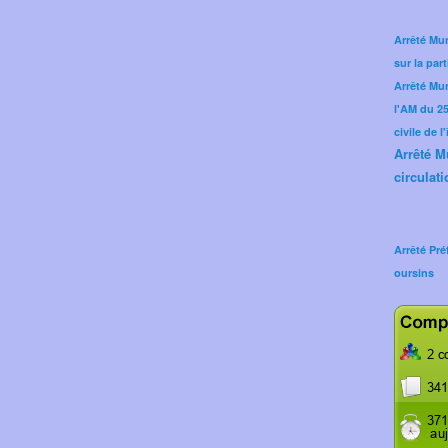
Arrêté Mun
sur la part
Arrêté Mu
l'AM du 25 
civile de l
Arrêté M
circulati
Arrêté Pré
oursins