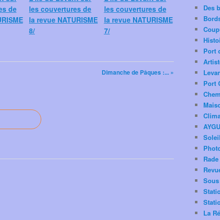
Des 
es de
les couvertures de
les couvertures de
Bord
URISME
la revue NATURISME
la revue NATURISME
Coup
8/
7/
Histo
Port 
Artis
Dimanche de Pâques :... »
Levan
Port 
Chemi
Mais
Clima
AYG
Solei
Phot
Rade 
Revu
Sous 
Stati
Stati
La Ré