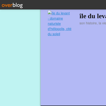
île du le
son histoire, la v