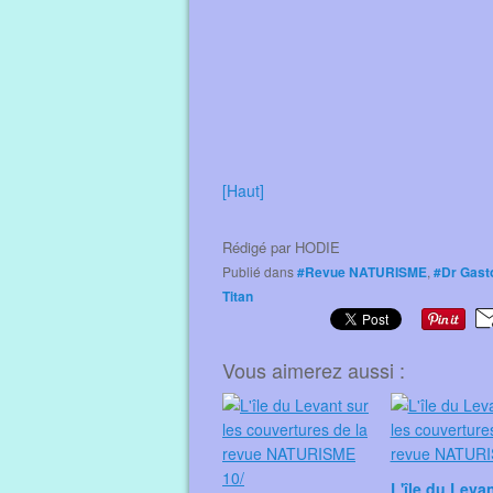
[Haut]
Rédigé par
HODIE
Publié dans
#Revue NATURISME
,
#Dr Gasto
Titan
Vous aimerez aussi :
L'île du Leva