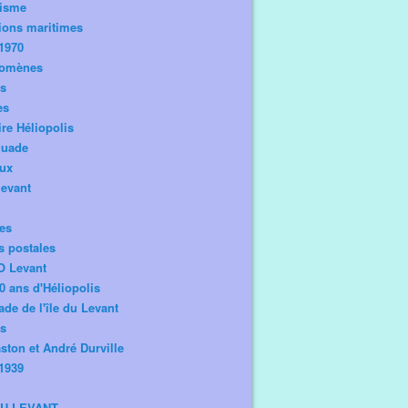
risme
ions maritimes
1970
omènes
os
es
ire Héliopolis
guade
aux
levant
tes
s postales
O Levant
0 ans d'Héliopolis
de de l'île du Levant
ts
ston et André Durville
1939
DU LEVANT