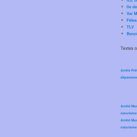
Ile d
Var M
Fêtes
TLV
Benz
Textes of
Arrêté Pré
départeme
Arrêté Mun
naturisme
Arrêté Mun
naturisme 