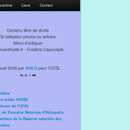
evantine
Liens
Contact
Contenu libre de droits
Si utilisation photos ou articles
Merci d'indiquer
levanthodie.fr
- Frédéric Capoulade -
suel 2026 par
pour l'UCSL
SHILO
🏊🚣🚶🐋
idéos
ion météo HODIE
ebcam de l'UCSL
 du Domaine Naturiste d'Héliopolis
entiers de la Réserve naturelle des
siers