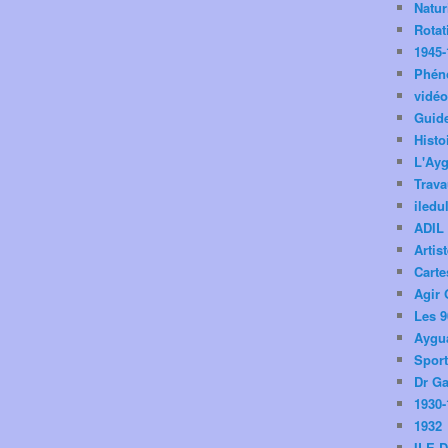
Natu
Rotat
1945-
Phén
vidé
Guid
Histo
L'Ay
Trav
iledu
ADIL
Artis
Carte
Agir 
Les 9
Aygua
Spor
Dr Ga
1930-
1932
ILE 