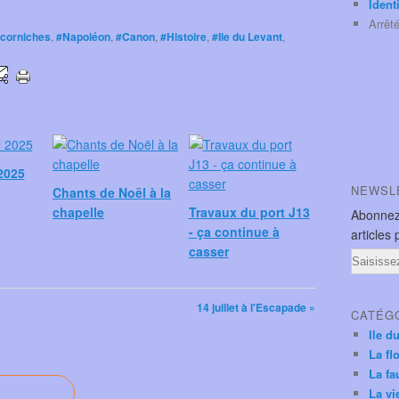
Ident
Arrêt
 corniches
,
#Napoléon
,
#Canon
,
#Histoire
,
#Ile du Levant
,
2025
NEWSL
Chants de Noël à la
chapelle
Travaux du port J13
Abonnez
- ça continue à
articles 
casser
Email
14 juillet à l'Escapade »
CATÉG
Ile d
La fl
La fa
La vi