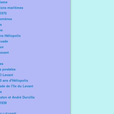
risme
ions maritimes
1970
omènes
os
es
ire Héliopolis
guade
aux
levant
tes
s postales
O Levant
0 ans d'Héliopolis
de de l'île du Levant
ts
ston et André Durville
1939
DU LEVANT