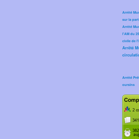
Arrêté Mun
sur la part
Arrêté Mu
l'AM du 25 
civile de l
Arrêté M
circulati
Arrêté Pré
oursins