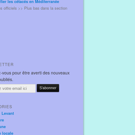
ifier les cétacés en Méditerranée
és officiels >> Plus bas dans la section
ETTER
-vous pour être averti des nouveaux
publiés.
ORIES
u Levant
ore
une
e locale