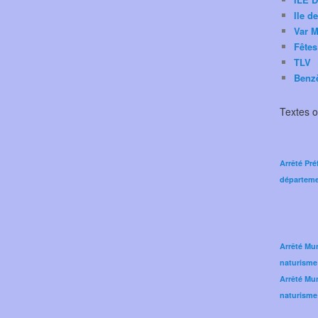
Ile d
Var M
Fêtes
TLV
Benz
Textes of
Arrêté Pré
départeme
Arrêté Mun
naturisme
Arrêté Mun
naturisme 