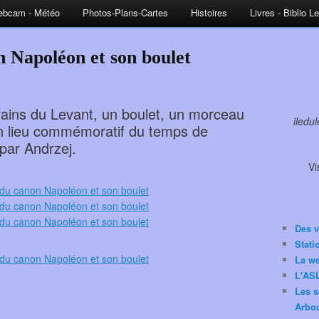
bcam - Météo
Photos-Plans-Cartes
Histoires
Livres - Biblio L
 Napoléon et son boulet
rrains du Levant, un boulet, un morceau
iledu
 un lieu commémoratif du temps de
par Andrzej.
Vi
Des v
Stat
La w
L'ASL
Les s
Arbou