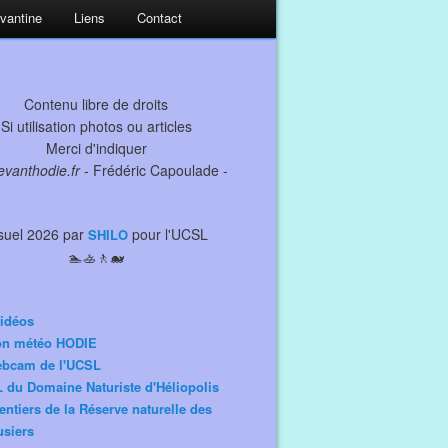
evantine
Liens
Contact
Contenu libre de droits
Si utilisation photos ou articles
Merci d'indiquer
levanthodie.fr
- Frédéric Capoulade -
suel 2026 par
pour l'UCSL
SHILO
🏊🚣🚶🐋
idéos
ion météo HODIE
ebcam de l'UCSL
 du Domaine Naturiste d'Héliopolis
entiers de la Réserve naturelle des
siers