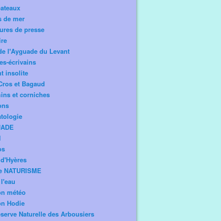
bateaux
s de mer
ures de presse
ire
de l'Ayguade du Levant
tes-écrivains
t insolite
Cros et Bagaud
ns et corniches
ons
tologie
UADE
l
os
d'Hyères
e NATURISME
l'eau
on météo
on Hodie
serve Naturelle des Arbousiers