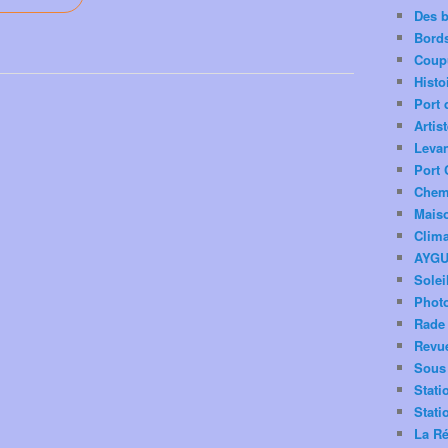
Des 
Bord
Coup
Histo
Port 
Artis
Levan
Port 
Chemi
Mais
Clima
AYG
Solei
Phot
Rade 
Revu
Sous 
Stati
Stati
La Ré