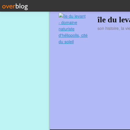
île du le
son histoire, la v