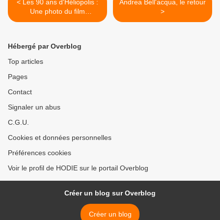
< Les 90 ans d'Héliopolis :
Andrea Bell'acqua, le retour
Une photo du film
>
"Naissance d'Héliopolis"
8/28
Hébergé par Overblog
Top articles
Pages
Contact
Signaler un abus
C.G.U.
Cookies et données personnelles
Préférences cookies
Voir le profil de HODIE sur le portail Overblog
Créer un blog sur Overblog
Créer un blog