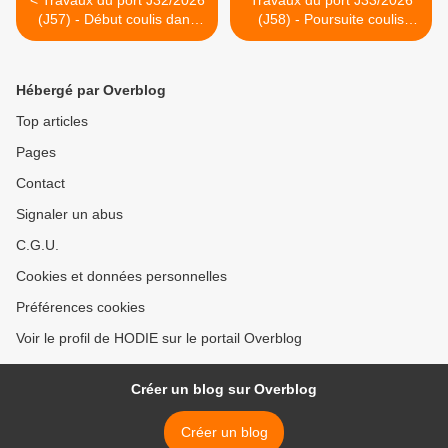
< Travaux du port J32/2026
Travaux du port J33/2026
(J57) - Début coulis dans
(J58) - Poursuite coulis
les pieux
dans les pieux + >
Hébergé par Overblog
Top articles
Pages
Contact
Signaler un abus
C.G.U.
Cookies et données personnelles
Préférences cookies
Voir le profil de HODIE sur le portail Overblog
Créer un blog sur Overblog
Créer un blog