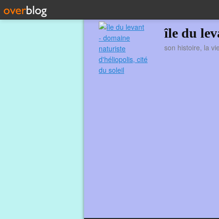
île du le
son histoire, la v