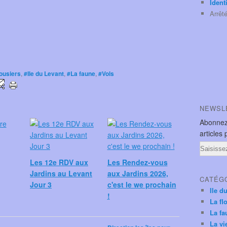
Ident
Arrêt
ousiers
,
#Ile du Levant
,
#La faune
,
#Vols
NEWSL
Abonnez
articles 
Email
Les 12e RDV aux
Les Rendez-vous
Jardins au Levant
aux Jardins 2026,
CATÉG
Jour 3
c'est le we prochain
Ile d
!
La fl
La fa
La vi