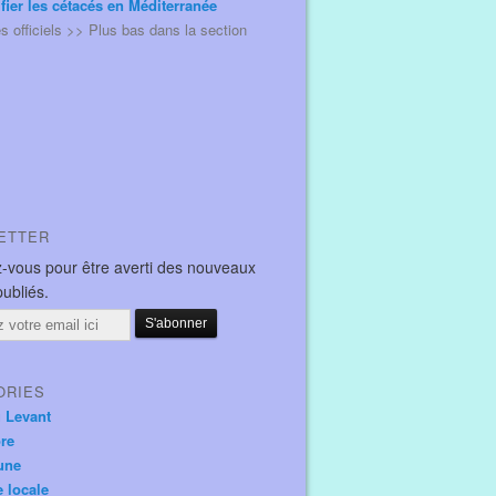
ifier les cétacés en Méditerranée
és officiels >> Plus bas dans la section
ETTER
-vous pour être averti des nouveaux
publiés.
ORIES
u Levant
ore
une
e locale