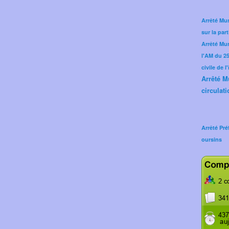
Arrêté Mun
sur la part
Arrêté Mu
l'AM du 25 
civile de l
Arrêté M
circulati
Arrêté Pré
oursins