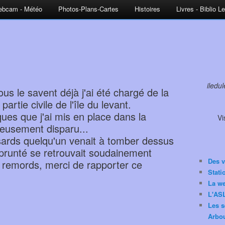
bcam - Météo
Photos-Plans-Cartes
Histoires
Livres - Biblio L
iledu
us le savent déjà j'ai été chargé de la
partie civile de l'île du levant.
es que j'ai mis en place dans la
Vi
ieusement disparu...
sards quelqu'un venait à tomber dessus
mprunté se retrouvait soudainement
Des v
le remords, merci de rapporter ce
Stat
La w
L'ASL
Les s
Arbou