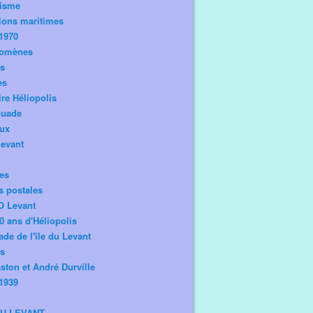
risme
ions maritimes
1970
omènes
os
es
ire Héliopolis
guade
aux
levant
tes
s postales
O Levant
0 ans d'Héliopolis
de de l'île du Levant
ts
ston et André Durville
1939
DU LEVANT