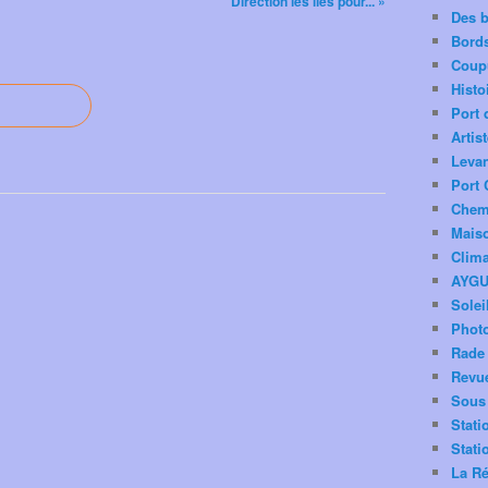
Direction les îles pour... »
Des 
Bord
Coup
Histo
Port 
Artis
Levan
Port 
Chemi
Mais
Clima
AYG
Solei
Phot
Rade 
Revu
Sous 
Stati
Stati
La Ré