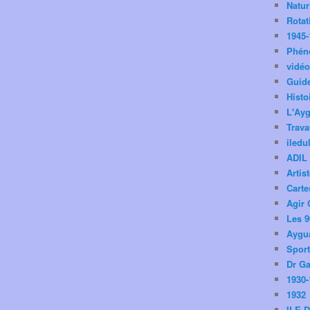
Natu
Rotat
1945-
Phén
vidé
Guid
Histo
L'Ay
Trav
iledu
ADIL
Artis
Carte
Agir 
Les 9
Aygua
Spor
Dr Ga
1930-
1932
ILE 