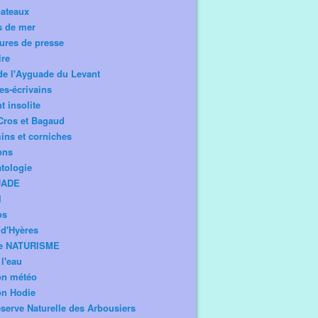
bateaux
s de mer
ures de presse
ire
de l'Ayguade du Levant
tes-écrivains
t insolite
Cros et Bagaud
ns et corniches
ons
tologie
UADE
l
os
d'Hyères
e NATURISME
l'eau
on météo
on Hodie
serve Naturelle des Arbousiers