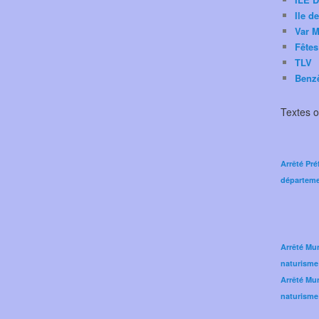
Ile d
Var M
Fêtes
TLV
Benz
Textes of
Arrêté Pré
départeme
Arrêté Mun
naturisme
Arrêté Mun
naturisme 