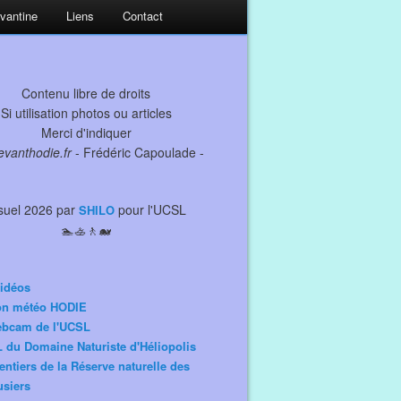
evantine
Liens
Contact
Contenu libre de droits
Si utilisation photos ou articles
Merci d'indiquer
levanthodie.fr
- Frédéric Capoulade -
suel 2026 par
pour l'UCSL
SHILO
🏊🚣🚶🐋
idéos
ion météo HODIE
ebcam de l'UCSL
 du Domaine Naturiste d'Héliopolis
entiers de la Réserve naturelle des
siers