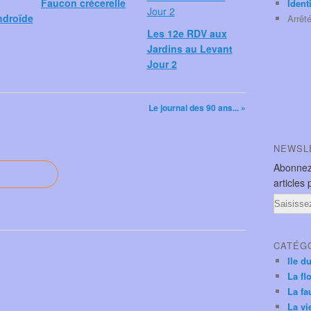
Faucon crécerelle
Ident
ndroïde
Arrêt
Les 12e RDV aux
Jardins au Levant
Jour 2
Le journal des 90 ans... »
NEWSL
Abonnez
articles 
Email
CATÉG
Ile d
La fl
La fa
La vi