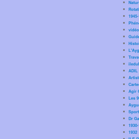
Natu
Rotat
1945-
Phén
vidé
Guid
Histo
L'Ay
Trav
iledu
ADIL
Artis
Carte
Agir 
Les 9
Aygua
Spor
Dr Ga
1930-
1932
ILE 