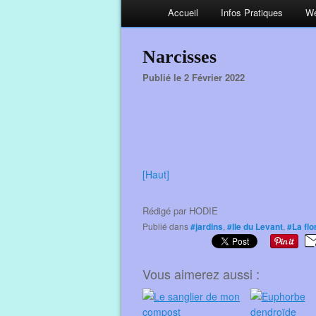
Accueil
Infos Pratiques
We
Narcisses
Publié le 2 Février 2022
[Haut]
Rédigé par
HODIE
Publié dans
#jardins
,
#Ile du Levant
,
#La flo
Vous aimerez aussi :