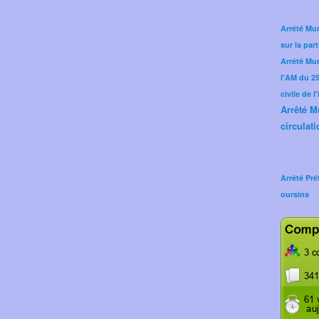
Arrêté Mun
sur la part
Arrêté Mu
l'AM du 25 
civile de l
Arrêté M
circulati
Arrêté Pré
oursins