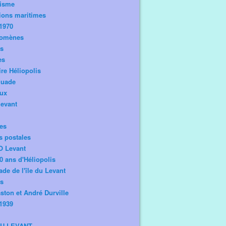
risme
ions maritimes
1970
omènes
os
es
ire Héliopolis
guade
aux
levant
tes
s postales
O Levant
0 ans d'Héliopolis
de de l'île du Levant
ts
ston et André Durville
1939
DU LEVANT