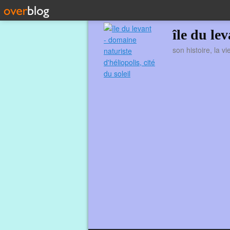
île du le
son histoire, la v