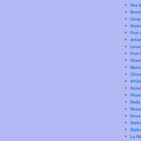
Des 
Bord
Coup
Histo
Port 
Artis
Levan
Port 
Chemi
Mais
Clima
AYG
Solei
Phot
Rade 
Revu
Sous 
Stati
Stati
La Ré