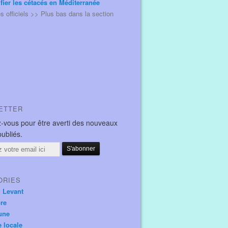
ifier les cétacés en Méditerranée
és officiels >> Plus bas dans la section
ETTER
-vous pour être averti des nouveaux
publiés.
ORIES
u Levant
ore
une
e locale