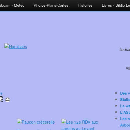
bcam - Météo
Photos-Plans-Cartes
Histoires
Livres - Biblio L
iledu
Vi
Des v
re
Stat
La w
L'ASL
Les s
Arbou