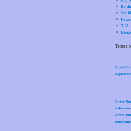
Ile d
Var M
Fêtes
TLV
Benz
Textes of
Arrêté Pré
départeme
Arrêté Mun
naturisme
Arrêté Mun
naturisme 