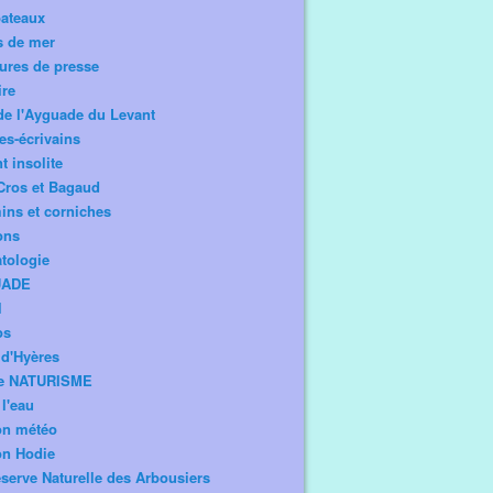
bateaux
s de mer
ures de presse
ire
de l'Ayguade du Levant
tes-écrivains
t insolite
Cros et Bagaud
ns et corniches
ons
tologie
UADE
l
os
d'Hyères
e NATURISME
l'eau
on météo
on Hodie
serve Naturelle des Arbousiers