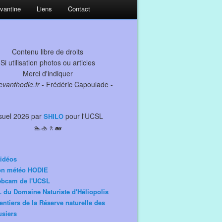
evantine
Liens
Contact
Contenu libre de droits
Si utilisation photos ou articles
Merci d'indiquer
levanthodie.fr
- Frédéric Capoulade -
suel 2026 par
pour l'UCSL
SHILO
🏊🚣🚶🐋
idéos
ion météo HODIE
ebcam de l'UCSL
 du Domaine Naturiste d'Héliopolis
entiers de la Réserve naturelle des
siers