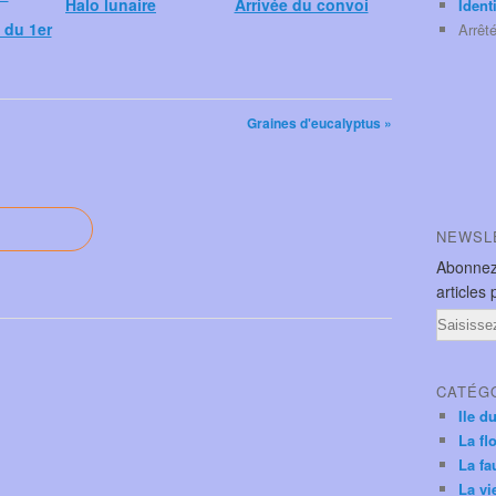
Halo lunaire
Arrivée du convoi
Ident
 du 1er
Arrêt
Graines d'eucalyptus »
NEWSL
Abonnez
articles 
Email
CATÉG
Ile d
La fl
La fa
La vi