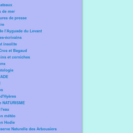
bateaux
s de mer
ures de presse
ire
de l'Ayguade du Levant
tes-écrivains
t insolite
Cros et Bagaud
ns et corniches
ons
tologie
UADE
l
os
d'Hyères
e NATURISME
l'eau
on météo
on Hodie
serve Naturelle des Arbousiers