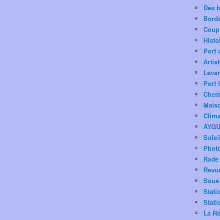
Des 
Bord
Coup
Histo
Port 
Artis
Levan
Port 
Chemi
Mais
Clima
AYG
Solei
Phot
Rade 
Revu
Sous 
Stati
Stati
La Ré