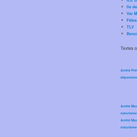
Ile d
Var M
Fêtes
TLV
Benz
Textes of
Arrêté Pré
départeme
Arrêté Mun
naturisme
Arrêté Mun
naturisme 