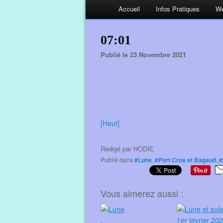
Accueil
Infos Pratiques
We
07:01
Publié le 23 Novembre 2021
[Haut]
Rédigé par
HODIE
Publié dans
#Lune
,
#Port Cros et Bagaud
,
#
Vous aimerez aussi :