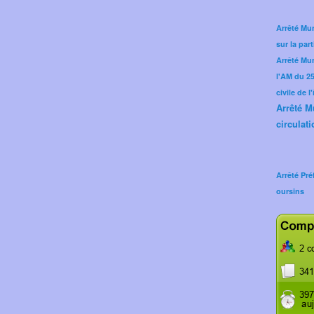
Arrêté Mun
sur la part
Arrêté Mu
l'AM du 25 
civile de l
Arrêté M
circulati
Arrêté Pré
oursins