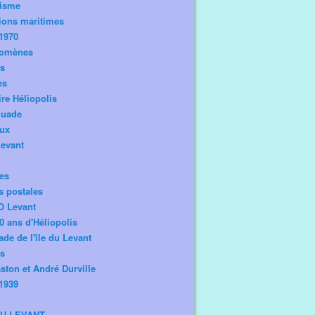
risme
ions maritimes
1970
omènes
os
es
ire Héliopolis
guade
aux
levant
tes
s postales
O Levant
0 ans d'Héliopolis
de de l'île du Levant
ts
ston et André Durville
1939
DU LEVANT