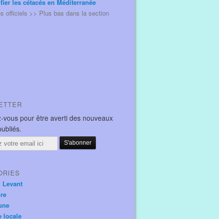
ifier les cétacés en Méditerranée
és officiels >> Plus bas dans la section
ETTER
-vous pour être averti des nouveaux
publiés.
ORIES
u Levant
ore
une
e locale