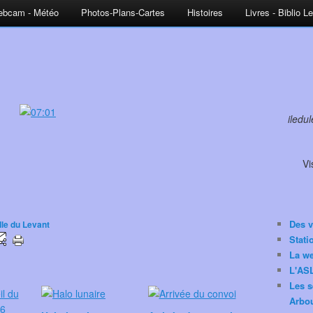
bcam - Météo
Photos-Plans-Cartes
Histoires
Livres - Biblio L
iledu
Vi
Des v
Ile du Levant
Stat
La w
L'ASL
Les s
Arbou