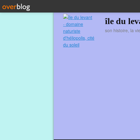
île du le
son histoire, la v