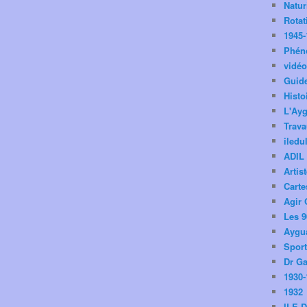
Natu
Rotat
1945-
Phén
vidé
Guid
Histo
L'Ay
Trav
iledu
ADIL
Artis
Carte
Agir 
Les 9
Aygua
Spor
Dr Ga
1930-
1932
ILE 