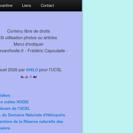
evantine
Liens
Contact
Contenu libre de droits
Si utilisation photos ou articles
Merci d'indiquer
levanthodie.fr
- Frédéric Capoulade -
suel 2026 par
pour l'UCSL
SHILO
🏊🚣🚶🐋
idéos
ion météo HODIE
ebcam de l'UCSL
 du Domaine Naturiste d'Héliopolis
entiers de la Réserve naturelle des
siers