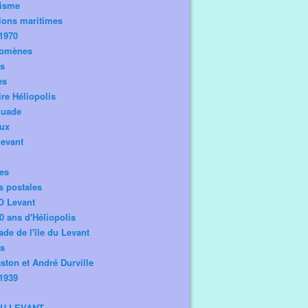
risme
ions maritimes
1970
omènes
os
es
ire Héliopolis
guade
aux
levant
tes
s postales
O Levant
0 ans d'Héliopolis
de de l'île du Levant
ts
ston et André Durville
1939
DU LEVANT