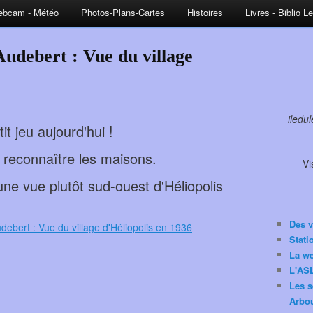
bcam - Météo
Photos-Plans-Cartes
Histoires
Livres - Biblio L
Audebert : Vue du village
iledu
it jeu aujourd'hui !
reconnaître les maisons.
Vi
e vue plutôt sud-ouest d'Héliopolis
Des v
Stat
La w
L'ASL
Les s
Arbou