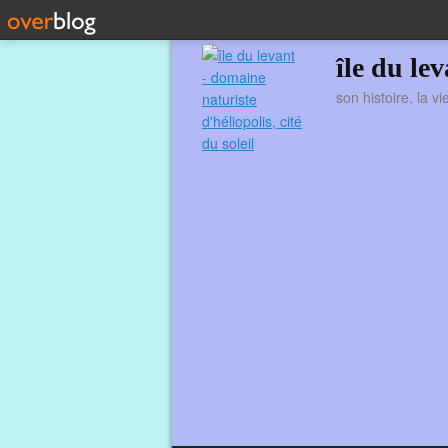
île du le
son histoire, la v