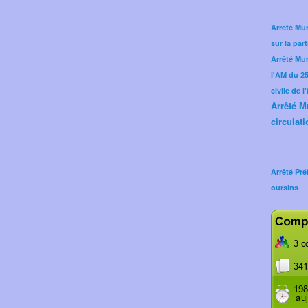
Arrêté Mun
sur la part
Arrêté Mu
l'AM du 25 
civile de l
Arrêté M
circulati
Arrêté Pré
oursins