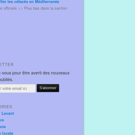
ifier les cétacés en Méditerranée
és officiels >> Plus bas dans la section
ETTER
-vous pour être averti des nouveaux
publiés.
ORIES
u Levant
ore
une
e locale