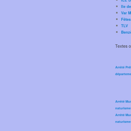
Ile d
Var M
Fêtes
TLV
Benz
Textes of
Arrêté Pré
départeme
Arrêté Mun
naturisme
Arrêté Mun
naturisme 