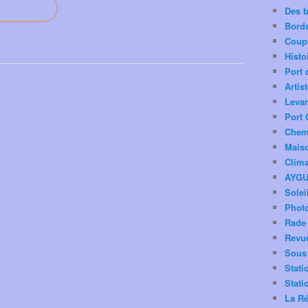
Des 
Bord
Coup
Histo
Port 
Artis
Levan
Port 
Chemi
Mais
Clima
AYG
Solei
Phot
Rade 
Revu
Sous 
Stati
Stati
La Ré