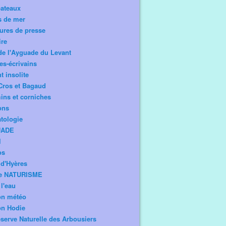
bateaux
s de mer
ures de presse
ire
de l'Ayguade du Levant
tes-écrivains
t insolite
Cros et Bagaud
ns et corniches
ons
tologie
UADE
l
os
d'Hyères
e NATURISME
l'eau
on météo
on Hodie
serve Naturelle des Arbousiers