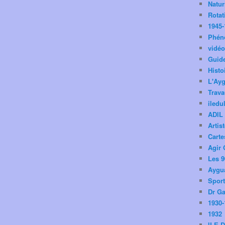
Natu
Rotat
1945-
Phén
vidé
Guid
Histo
L'Ay
Trav
iledu
ADIL
Artis
Carte
Agir 
Les 9
Aygua
Spor
Dr Ga
1930-
1932
ILE 