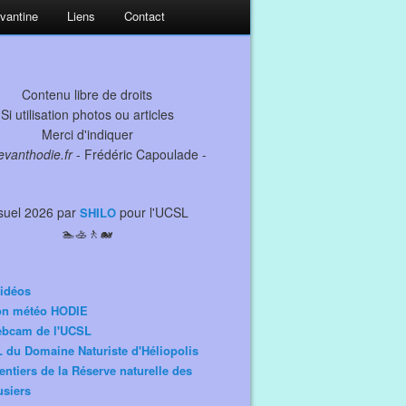
evantine
Liens
Contact
Contenu libre de droits
Si utilisation photos ou articles
Merci d'indiquer
levanthodie.fr
- Frédéric Capoulade -
suel 2026 par
pour l'UCSL
SHILO
🏊🚣🚶🐋
idéos
ion météo HODIE
ebcam de l'UCSL
 du Domaine Naturiste d'Héliopolis
entiers de la Réserve naturelle des
siers