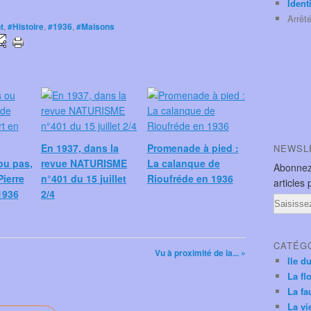
Ident
Arrêt
t
,
#Histoire
,
#1936
,
#Maisons
En 1937, dans la
Promenade à pied :
NEWSL
ou pas,
revue NATURISME
La calanque de
Abonnez
Pierre
n°401 du 15 juillet
Rioufréde en 1936
articles 
1936
2/4
Email
CATÉG
Vu à proximité de la... »
Ile d
La fl
La fa
La vi