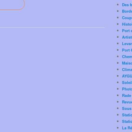
Des 
Bord
Coup
Histo
Port 
Artis
Levan
Port 
Chemi
Mais
Clima
AYG
Solei
Phot
Rade 
Revu
Sous 
Stati
Stati
La Ré