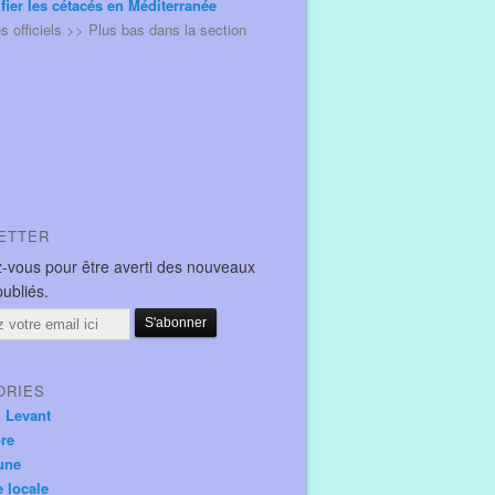
ifier les cétacés en Méditerranée
és officiels >> Plus bas dans la section
ETTER
-vous pour être averti des nouveaux
publiés.
ORIES
u Levant
ore
une
e locale