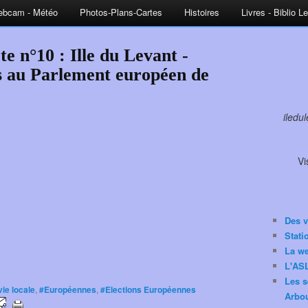
bcam - Météo
Photos-Plans-Cartes
Histoires
Livres - Biblio L
e n°10 : Ille du Levant -
ns au Parlement européen de
iledu
Vi
Des v
Stat
La w
L'ASL
Les s
vie locale
,
#Européennes
,
#Elections Européennes
Arbou