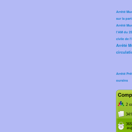
Arrêté Mun
sur la part
Arrêté Mu
l'AM du 25 
civile de l
Arrêté M
circulati
Arrêté Pré
oursins