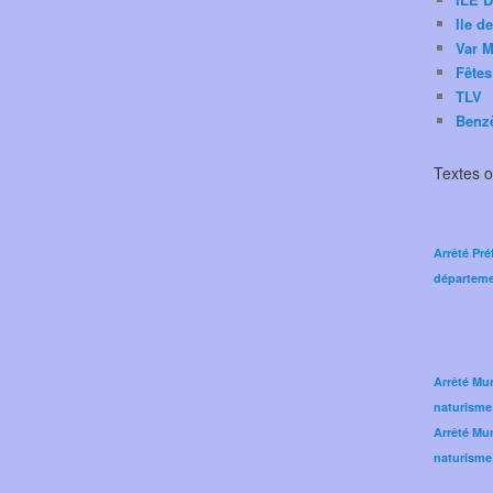
Ile d
Var M
Fêtes
TLV
Benz
Textes of
Arrêté Pré
départeme
Arrêté Mun
naturisme
Arrêté Mun
naturisme 