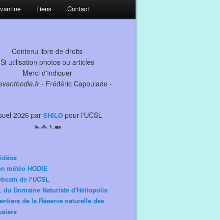
evantine
Liens
Contact
Contenu libre de droits
Si utilisation photos ou articles
Merci d'indiquer
levanthodie.fr
- Frédéric Capoulade -
suel 2026 par
pour l'UCSL
SHILO
🏊🚣🚶🐋
idéos
ion météo HODIE
ebcam de l'UCSL
 du Domaine Naturiste d'Héliopolis
entiers de la Réserve naturelle des
siers