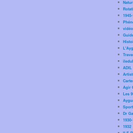
Natu
Rotat
1945-
Phén
vidé
Guid
Histo
L'Ay
Trav
iledu
ADIL
Artis
Carte
Agir 
Les 9
Aygua
Spor
Dr Ga
1930-
1932
ILE 