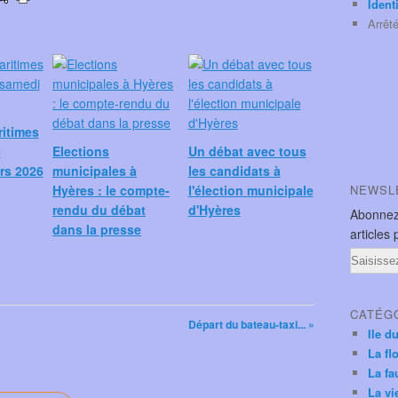
Ident
Arrêt
ritimes
e
Elections
Un débat avec tous
rs 2026
municipales à
les candidats à
Hyères : le compte-
l'élection municipale
NEWSL
rendu du débat
d'Hyères
Abonnez
dans la presse
articles 
Email
CATÉG
Départ du bateau-taxi... »
Ile d
La fl
La fa
La vi