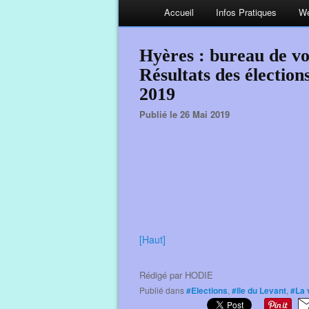
Accueil
Infos Pratiques
We
Hyères : bureau de vot
Résultats des électio
2019
Publié le 26 Mai 2019
[Haut]
Rédigé par
HODIE
Publié dans
#Elections
,
#Ile du Levant
,
#La 