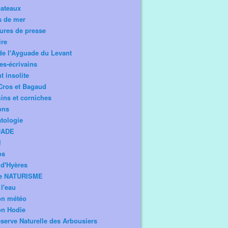
bateaux
s de mer
ures de presse
ire
de l'Ayguade du Levant
tes-écrivains
t insolite
Cros et Bagaud
ns et corniches
ons
tologie
UADE
l
os
d'Hyères
e NATURISME
l'eau
on météo
on Hodie
serve Naturelle des Arbousiers