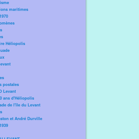
risme
ions maritimes
1970
omènes
os
es
ire Héliopolis
guade
aux
levant
tes
s postales
O Levant
0 ans d'Héliopolis
de de l'île du Levant
ts
ston et André Durville
1939
DU LEVANT