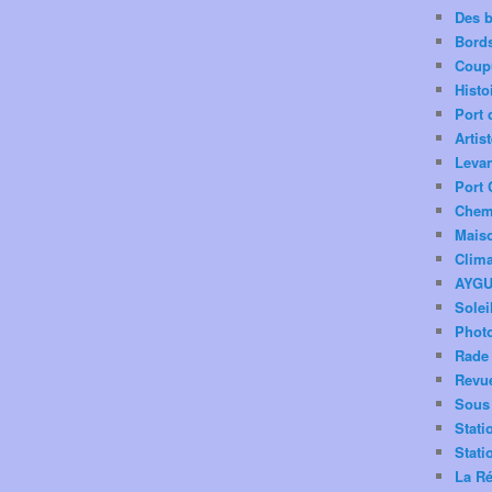
Des 
Bord
Coup
Histo
Port 
Artis
Levan
Port 
Chemi
Mais
Clima
AYG
Solei
Phot
Rade 
Revu
Sous 
Stati
Stati
La Ré