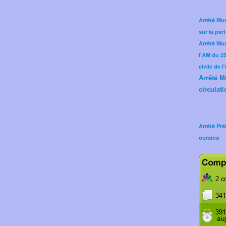
Arrêté Mun
sur la part
Arrêté Mu
l'AM du 25 
civile de l
Arrêté M
circulati
Arrêté Pré
oursins