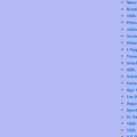
Natu
Rotat
1945-
Phén
vidé
Guid
Histo
L'Ay
Trav
iledu
ADIL
Artis
Carte
Agir 
Les 9
Aygua
Spor
Dr Ga
1930-
1932
ILE 