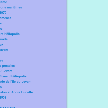
risme
ions maritimes
1970
omènes
os
es
ire Héliopolis
guade
aux
levant
tes
s postales
O Levant
0 ans d'Héliopolis
de de l'île du Levant
ts
ston et André Durville
1939
DU LEVANT