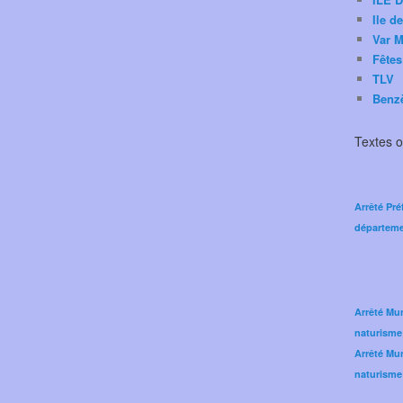
Ile d
Var M
Fêtes
TLV
Benz
Textes of
Arrêté Pré
départeme
Arrêté Mun
naturisme
Arrêté Mun
naturisme 