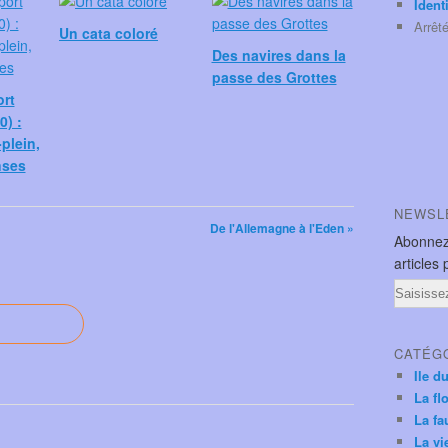
Ident
Arrêt
Un cata coloré
Des navires dans la
passe des Grottes
ort
0) :
plein,
nses
NEWSL
De l'Allemagne à l'Eden »
Abonnez
articles 
Email
CATÉG
Ile d
La fl
La fa
La vi