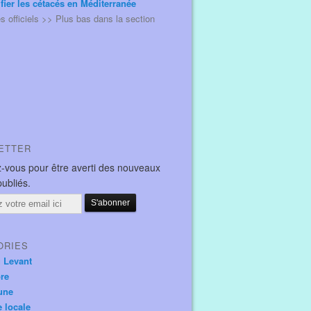
ifier les cétacés en Méditerranée
és officiels >> Plus bas dans la section
ETTER
-vous pour être averti des nouveaux
publiés.
ORIES
u Levant
ore
une
e locale