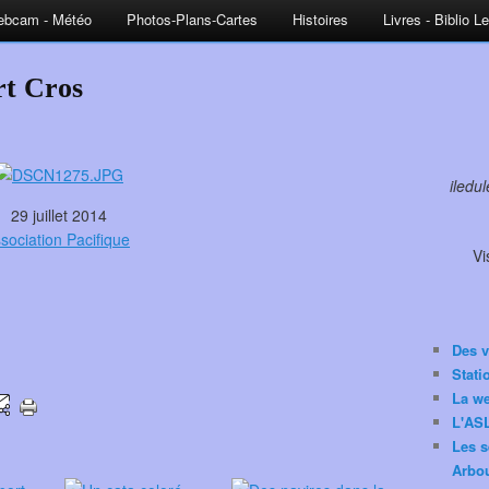
bcam - Météo
Photos-Plans-Cartes
Histoires
Livres - Biblio L
rt Cros
iledu
29 juillet 2014
sociation Pacifique
Vi
Des v
Stat
La w
L'ASL
Les s
Arbou