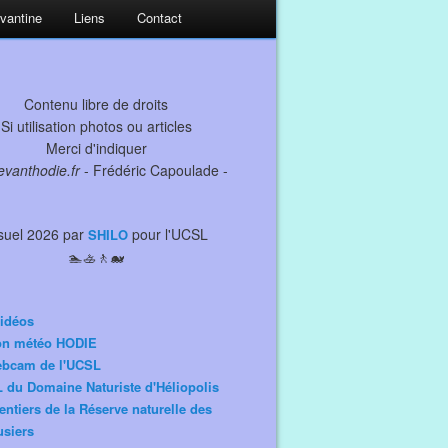
evantine
Liens
Contact
Contenu libre de droits
Si utilisation photos ou articles
Merci d'indiquer
levanthodie.fr
- Frédéric Capoulade -
suel 2026 par
pour l'UCSL
SHILO
🏊🚣🚶🐋
idéos
ion météo HODIE
ebcam de l'UCSL
 du Domaine Naturiste d'Héliopolis
entiers de la Réserve naturelle des
siers