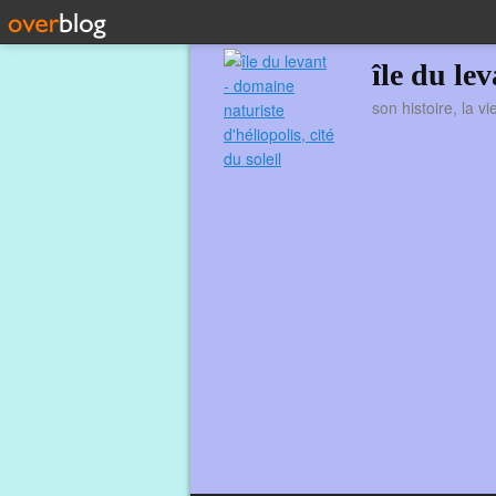
île du le
son histoire, la v