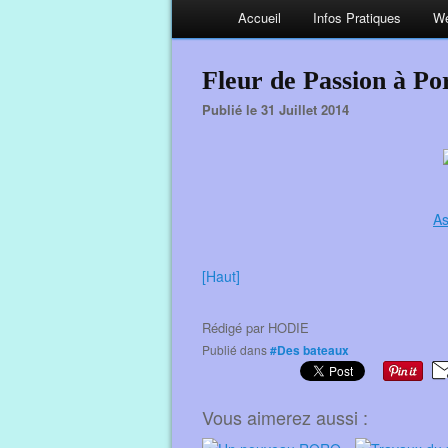
Accueil
Infos Pratiques
We
Fleur de Passion à Po
Publié le 31 Juillet 2014
As
[Haut]
Rédigé par
HODIE
Publié dans
#Des bateaux
Vous aimerez aussi :