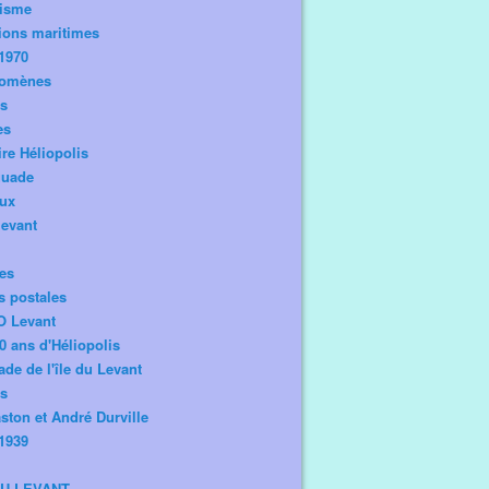
risme
ions maritimes
1970
omènes
os
es
ire Héliopolis
guade
aux
levant
tes
s postales
O Levant
0 ans d'Héliopolis
de de l'île du Levant
ts
ston et André Durville
1939
DU LEVANT