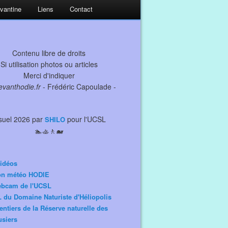
evantine
Liens
Contact
Contenu libre de droits
Si utilisation photos ou articles
Merci d'indiquer
levanthodie.fr
- Frédéric Capoulade -
suel 2026 par
pour l'UCSL
SHILO
🏊🚣🚶🐋
idéos
ion météo HODIE
ebcam de l'UCSL
 du Domaine Naturiste d'Héliopolis
entiers de la Réserve naturelle des
siers