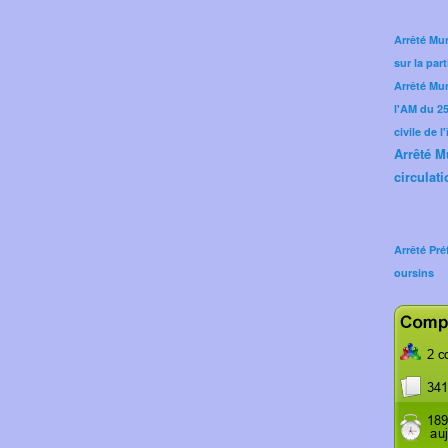
Arrêté Mun
sur la part
Arrêté Mu
l'AM du 25 
civile de l
Arrêté M
circulati
Arrêté Pré
oursins