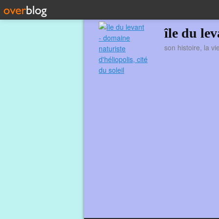
île du le
son histoire, la v