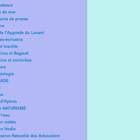
bateaux
s de mer
ures de presse
ire
de l'Ayguade du Levant
tes-écrivains
t insolite
Cros et Bagaud
ns et corniches
ons
tologie
UADE
l
os
d'Hyères
e NATURISME
l'eau
on météo
on Hodie
serve Naturelle des Arbousiers