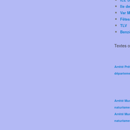
Ile d
Var M
Fêtes
TLV
Benz
Textes of
Arrêté Pré
départeme
Arrêté Mun
naturisme
Arrêté Mun
naturisme 