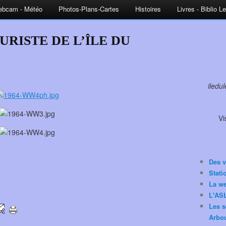
bcam - Météo
Photos-Plans-Cartes
Histoires
Livres - Biblio L
URISTE DE L’ÎLE DU
iledu
Vi
Des v
Stat
La w
L'ASL
Les s
Arbou