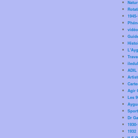
Natu
Rotat
1945-
Phén
vidé
Guid
Histo
L'Ay
Trav
iledu
ADIL
Artis
Carte
Agir 
Les 9
Aygua
Spor
Dr Ga
1930-
1932
ILE 