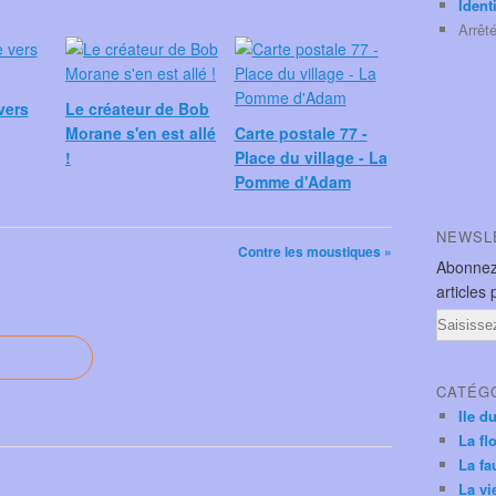
Ident
Arrêt
vers
Le créateur de Bob
Morane s'en est allé
Carte postale 77 -
!
Place du village - La
Pomme d'Adam
NEWSL
Contre les moustiques »
Abonnez
articles 
Email
CATÉG
Ile d
La fl
La fa
La vi