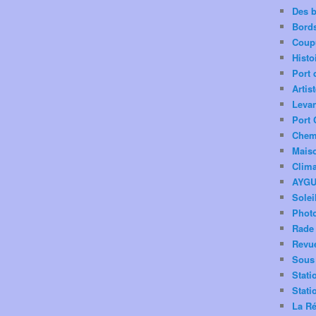
Des 
Bord
Coup
Histo
Port 
Artis
Levan
Port 
Chemi
Mais
Clima
AYG
Solei
Phot
Rade 
Revu
Sous 
Stati
Stati
La Ré