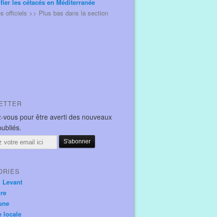
ifier les cétacés en Méditerranée
és officiels >> Plus bas dans la section
ETTER
-vous pour être averti des nouveaux
publiés.
ORIES
u Levant
ore
une
e locale