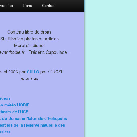
evantine
Liens
Contact
Contenu libre de droits
Si utilisation photos ou articles
Merci d'indiquer
levanthodie.fr
- Frédéric Capoulade -
suel 2026 par
pour l'UCSL
SHILO
🏊🚣🚶🐋
idéos
ion météo HODIE
ebcam de l'UCSL
 du Domaine Naturiste d'Héliopolis
entiers de la Réserve naturelle des
siers