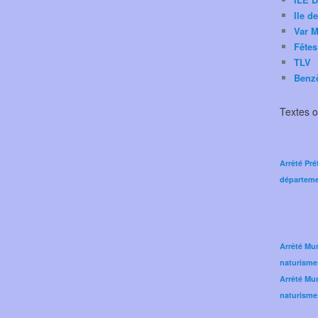
Ile d
Var M
Fêtes
TLV
Benz
Textes of
Arrêté Pré
départeme
Arrêté Mun
naturisme
Arrêté Mun
naturisme 