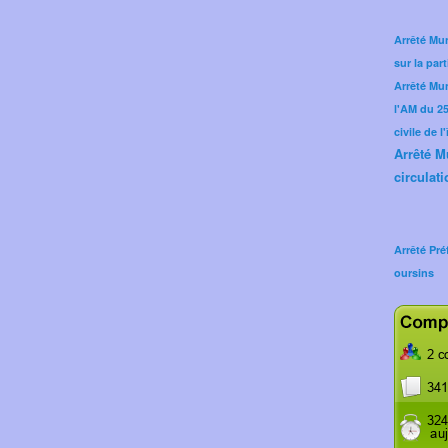
Arrêté Mun
sur la part
Arrêté Mu
l'AM du 25 
civile de l
Arrêté M
circulati
Arrêté Pré
oursins