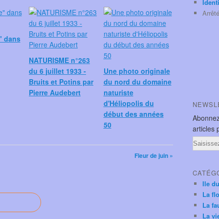
Ident
Arrêt
" dans
NATURISME n°263
du 6 juillet 1933 -
Une photo originale
Bruits et Potins par
du nord du domaine
Pierre Audebert
naturiste
d'Héliopolis du
NEWSL
début des années
Abonnez
50
articles 
Email
Fleur de juin »
CATÉG
Ile d
La fl
La fa
La vi