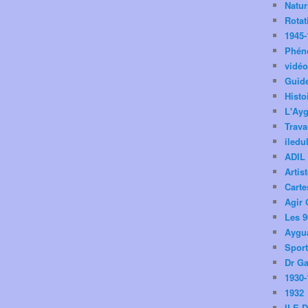
Natu
Rotat
1945-
Phén
vidé
Guid
Histo
L'Ay
Trav
iledu
ADIL
Artis
Carte
Agir 
Les 9
Aygua
Spor
Dr Ga
1930-
1932
ILE 