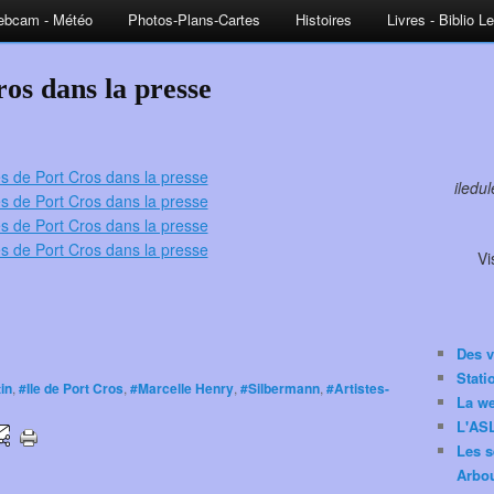
bcam - Météo
Photos-Plans-Cartes
Histoires
Livres - Biblio L
ros dans la presse
iledu
Vi
Des v
Stat
in
,
#Ile de Port Cros
,
#Marcelle Henry
,
#Silbermann
,
#Artistes-
La w
L'ASL
Les s
Arbou