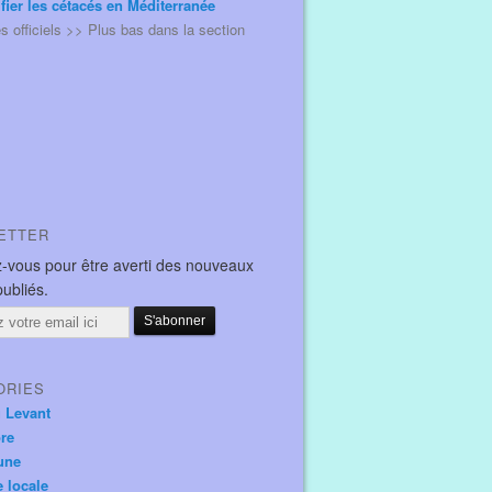
ifier les cétacés en Méditerranée
és officiels >> Plus bas dans la section
ETTER
-vous pour être averti des nouveaux
publiés.
ORIES
u Levant
ore
une
e locale