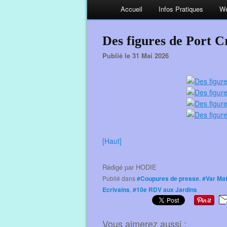
Accueil
Infos Pratiques
We
Des figures de Port C
Publié le 31 Mai 2026
[Haut]
Rédigé par
HODIE
Publié dans
#Coupures de presse
,
#Var Mat
Ecrivains
,
#10e RDV aux Jardins
Vous aimerez aussi :