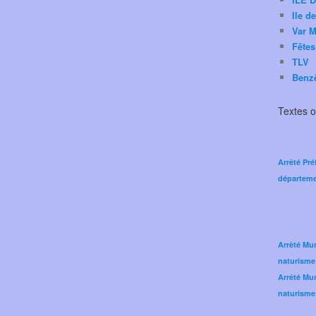
Ile d
Var M
Fêtes
TLV
Benz
Textes of
Arrêté Pré
départeme
Arrêté Mun
naturisme
Arrêté Mun
naturisme 