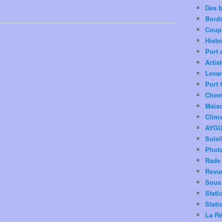
Des 
Bord
Coup
Histo
Port 
Artis
Levan
Port 
Chemi
Mais
Clima
AYG
Solei
Phot
Rade 
Revu
Sous 
Stati
Stati
La Ré