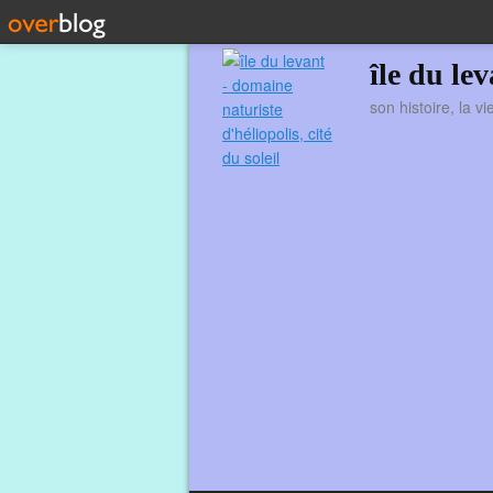
île du le
son histoire, la v