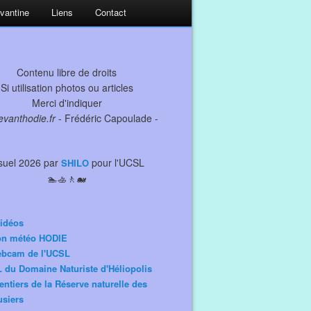
evantine
Liens
Contact
Contenu libre de droits
Si utilisation photos ou articles
Merci d'indiquer
levanthodie.fr
- Frédéric Capoulade -
suel 2026 par
pour l'UCSL
SHILO
🏊🚣🚶🐋
idéos
ion météo HODIE
ebcam de l'UCSL
 du Domaine Naturiste d'Héliopolis
entiers de la Réserve naturelle des
siers