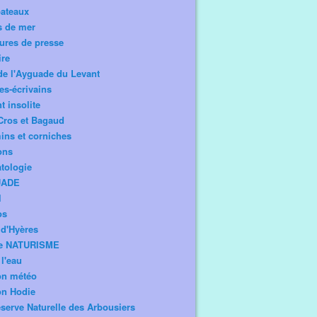
bateaux
s de mer
ures de presse
ire
de l'Ayguade du Levant
tes-écrivains
t insolite
Cros et Bagaud
ns et corniches
ons
tologie
UADE
l
os
d'Hyères
e NATURISME
l'eau
on météo
on Hodie
serve Naturelle des Arbousiers