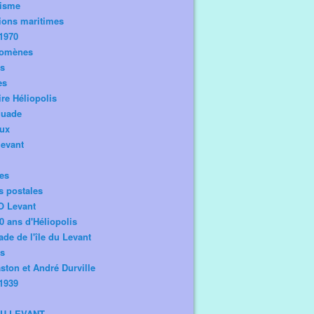
risme
ions maritimes
1970
omènes
os
es
ire Héliopolis
guade
aux
levant
tes
s postales
O Levant
0 ans d'Héliopolis
de de l'île du Levant
ts
ston et André Durville
1939
DU LEVANT