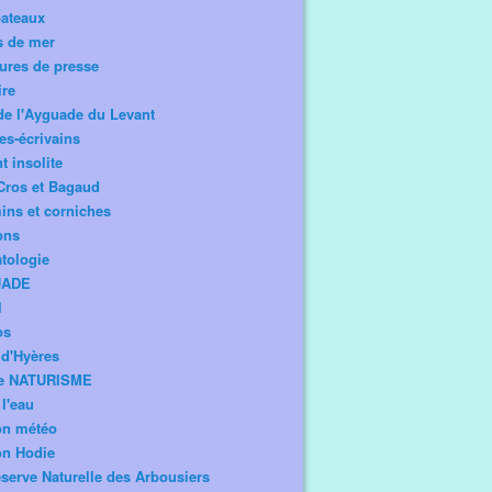
bateaux
s de mer
ures de presse
ire
de l'Ayguade du Levant
tes-écrivains
t insolite
Cros et Bagaud
ns et corniches
ons
tologie
UADE
l
os
d'Hyères
e NATURISME
l'eau
on météo
on Hodie
serve Naturelle des Arbousiers