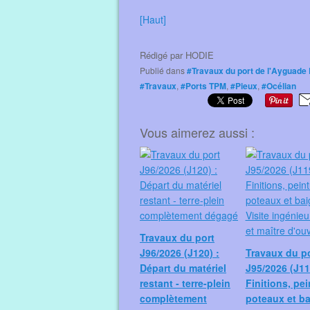
[Haut]
Rédigé par
HODIE
Publié dans
#Travaux du port de l'Ayguade
#Travaux
,
#Ports TPM
,
#Pieux
,
#Océlian
Vous aimerez aussi :
Travaux du port
J96/2026 (J120) :
Travaux du p
Départ du matériel
J95/2026 (J11
restant - terre-plein
Finitions, pei
complètement
poteaux et b