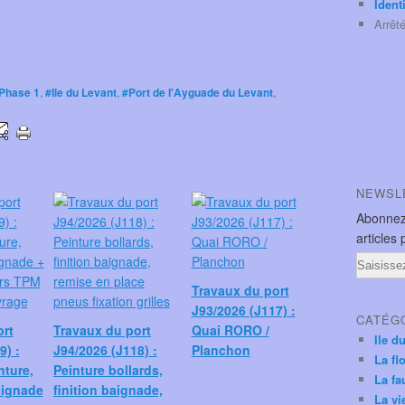
Ident
Arrêt
 Phase 1
,
#Ile du Levant
,
#Port de l'Ayguade du Levant
,
NEWSL
Abonnez
articles 
Email
Travaux du port
J93/2026 (J117) :
CATÉG
ort
Travaux du port
Quai RORO /
Ile d
9) :
J94/2026 (J118) :
Planchon
La fl
nture,
Peinture bollards,
La fa
aignade
finition baignade,
La vi