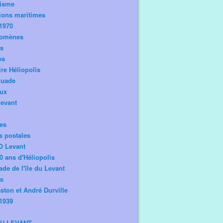
risme
ions maritimes
1970
omènes
os
es
ire Héliopolis
guade
aux
levant
tes
s postales
O Levant
0 ans d'Héliopolis
de de l'île du Levant
ts
ston et André Durville
1939
DU LEVANT