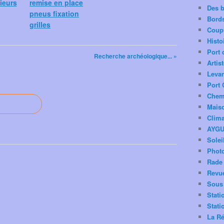
nieurs
remise en place
Des 
pneus fixation
Bord
grilles
Coup
Histo
Port 
Recherche archéologique... »
Artis
Levan
Port 
Chemi
Mais
Clima
AYG
Solei
Phot
Rade 
Revu
Sous 
Stati
Stati
La Ré