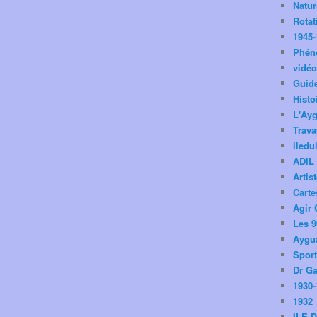
Natu
Rotat
1945-
Phén
vidé
Guid
Histo
L'Ay
Trav
iledu
ADIL
Artis
Carte
Agir 
Les 9
Aygua
Spor
Dr Ga
1930-
1932
ILE 