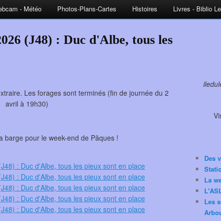
bcam - Météo
Photos-Plans-Cartes
Histoires
Livres - Biblio L
026 (J48) : Duc d'Albe, tous les
iledu
xtraire. Les forages sont terminés (fin de journée du 2
avril à 19h30)
Vi
 barge pour le week-end de Pâques !
Des v
Stat
La w
L'ASL
Les s
Arbou