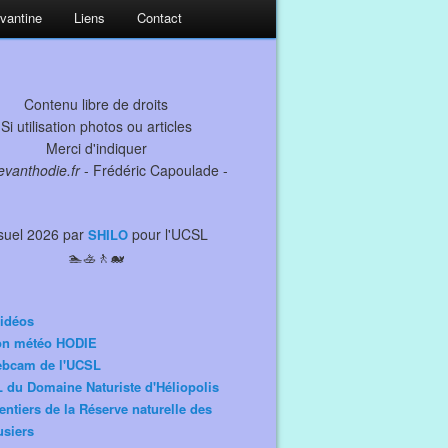
evantine
Liens
Contact
Contenu libre de droits
Si utilisation photos ou articles
Merci d'indiquer
levanthodie.fr
- Frédéric Capoulade -
suel 2026 par
pour l'UCSL
SHILO
🏊🚣🚶🐋
idéos
ion météo HODIE
ebcam de l'UCSL
 du Domaine Naturiste d'Héliopolis
entiers de la Réserve naturelle des
siers