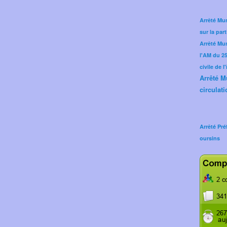
Arrêté Mun
sur la part
Arrêté Mu
l'AM du 25 
civile de l
Arrêté M
circulati
Arrêté Pré
oursins