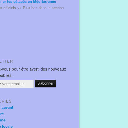
ifier les cétacés en Méditerranée
és officiels >> Plus bas dans la section
ETTER
-vous pour être averti des nouveaux
publiés.
ORIES
u Levant
ore
une
e locale