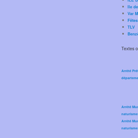
Ile d
Var M
Fêtes
TLV
Benz
Textes of
Arrêté Pré
départeme
Arrêté Mun
naturisme
Arrêté Mun
naturisme 