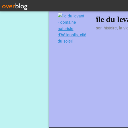
île du le
son histoire, la v