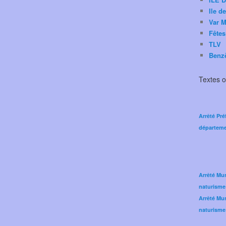
Ile d
Var M
Fêtes
TLV
Benz
Textes of
Arrêté Pré
départeme
Arrêté Mun
naturisme
Arrêté Mun
naturisme 