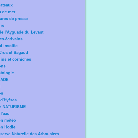
bateaux
s de mer
ures de presse
ire
de l'Ayguade du Levant
tes-écrivains
t insolite
Cros et Bagaud
ns et corniches
ons
tologie
UADE
l
os
d'Hyères
e NATURISME
l'eau
on météo
on Hodie
serve Naturelle des Arbousiers