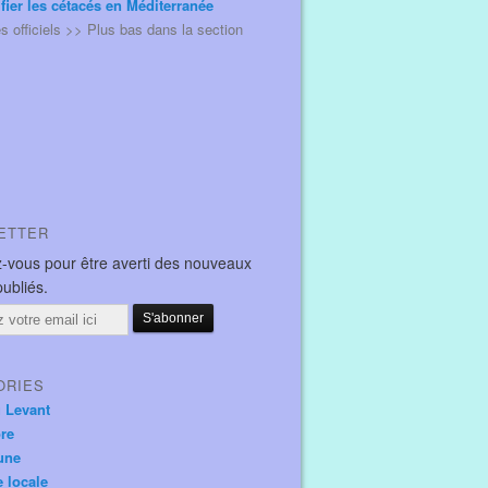
ifier les cétacés en Méditerranée
és officiels >> Plus bas dans la section
ETTER
-vous pour être averti des nouveaux
publiés.
ORIES
u Levant
ore
une
e locale