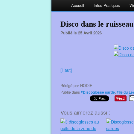
Accueil
Infos Pratiques
We
Disco dans le ruissea
Publié le 25 Avril 2026
[Haut]
Rédigé par
HODIE
Publié dans
#Discoglosse sarde
,
#Ile du Le
Vous aimerez aussi :