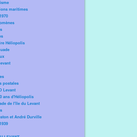
risme
ions maritimes
1970
omènes
os
es
ire Héliopolis
guade
aux
levant
tes
s postales
O Levant
0 ans d'Héliopolis
de de l'île du Levant
ts
ston et André Durville
1939
DU LEVANT