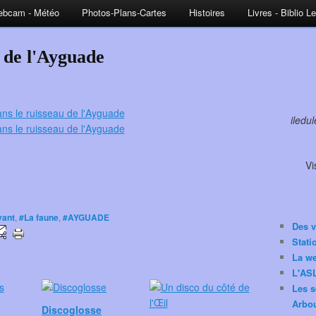
bcam - Météo
Photos-Plans-Cartes
Histoires
Livres - Biblio L
u de l'Ayguade
iledu
Vi
vant
,
#La faune
,
#AYGUADE
Des v
Stat
La w
L'ASL
Les s
Arbou
Discoglosse