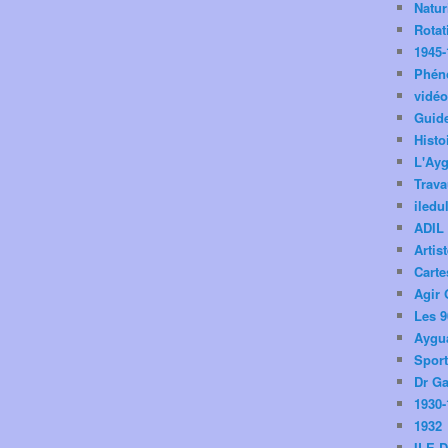
Natu
Rotat
1945-
Phén
vidé
Guid
Histo
L'Ay
Trav
iledu
ADIL
Artis
Carte
Agir 
Les 9
Aygua
Spor
Dr Ga
1930-
1932
ILE 