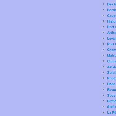
Des 
Bord
Coup
Histo
Port 
Artis
Levan
Port 
Chemi
Mais
Clima
AYG
Solei
Phot
Rade 
Revu
Sous 
Stati
Stati
La Ré