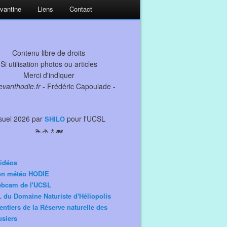
evantine
Liens
Contact
Contenu libre de droits
Si utilisation photos ou articles
Merci d'indiquer
levanthodie.fr
- Frédéric Capoulade -
suel 2026 par
pour l'UCSL
SHILO
🏊🚣🚶🐋
idéos
ion météo HODIE
ebcam de l'UCSL
 du Domaine Naturiste d'Héliopolis
entiers de la Réserve naturelle des
siers