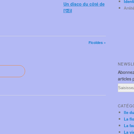
Ident
Un disco du côté de
Arrêt
l'Œil
Ficoïdes »
NEWSL
Abonnez
articles 
Email
CATÉG
Ile d
La fl
La fa
La vi