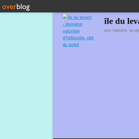
île du le
son histoire, la v