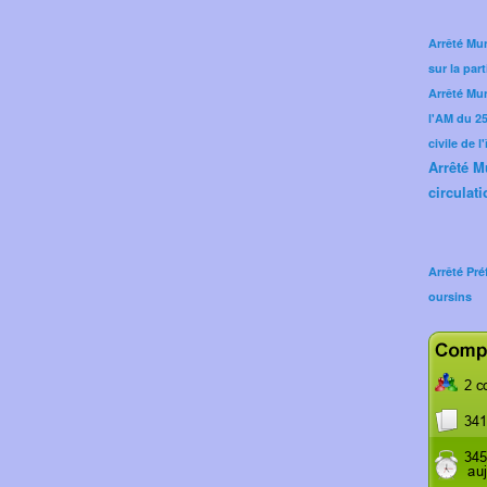
Arrêté Mun
sur la part
Arrêté Mu
l'AM du 25 
civile de l
Arrêté M
circulati
Arrêté Pré
oursins