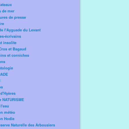
bateaux
s de mer
ures de presse
ire
de l'Ayguade du Levant
tes-écrivains
t insolite
Cros et Bagaud
ns et corniches
ons
tologie
UADE
l
os
d'Hyères
e NATURISME
l'eau
on météo
on Hodie
serve Naturelle des Arbousiers