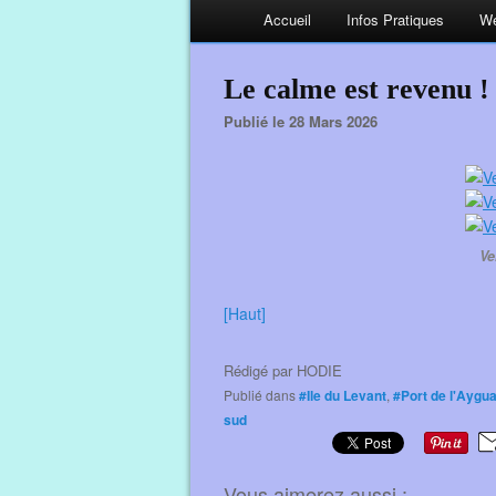
Accueil
Infos Pratiques
We
Le calme est revenu !
Publié le 28 Mars 2026
Ve
[Haut]
Rédigé par
HODIE
Publié dans
#Ile du Levant
,
#Port de l'Aygu
sud
Vous aimerez aussi :