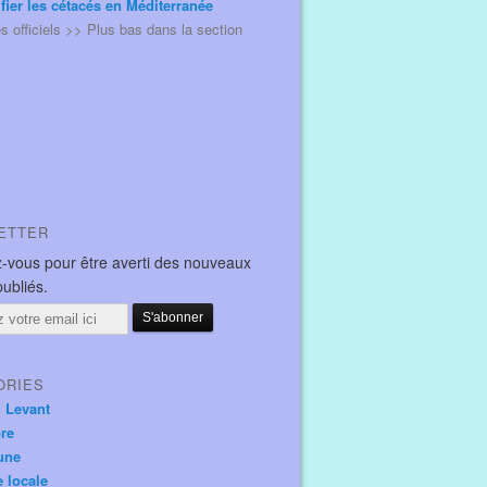
ifier les cétacés en Méditerranée
és officiels >> Plus bas dans la section
ETTER
-vous pour être averti des nouveaux
publiés.
ORIES
u Levant
ore
une
e locale