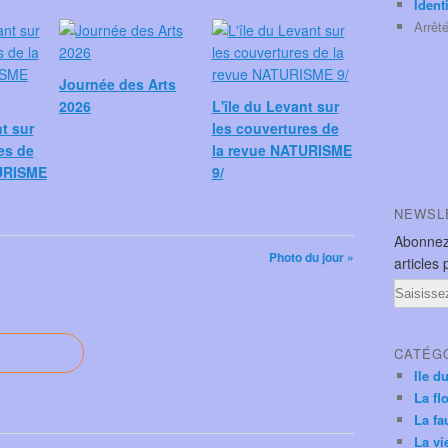
Ident
Arrêt
Journée des Arts
2026
L'île du Levant sur
nt sur
les couvertures de
es de
la revue NATURISME
URISME
9/
NEWSL
Abonnez
Photo du jour »
articles 
Email
CATÉG
Ile d
La fl
La fa
La vi