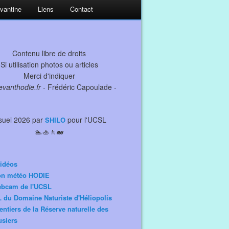
evantine
Liens
Contact
Contenu libre de droits
Si utilisation photos ou articles
Merci d'indiquer
levanthodie.fr
- Frédéric Capoulade -
suel 2026 par
pour l'UCSL
SHILO
🏊🚣🚶🐋
idéos
ion météo HODIE
ebcam de l'UCSL
 du Domaine Naturiste d'Héliopolis
entiers de la Réserve naturelle des
siers