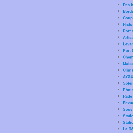
Des 
Bord
Coup
Histo
Port 
Artis
Levan
Port 
Chemi
Mais
Clima
AYG
Solei
Phot
Rade 
Revu
Sous 
Stati
Stati
La Ré