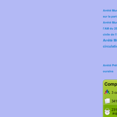
Arrêté Mun
sur la part
Arrêté Mu
l'AM du 25 
civile de l
Arrêté M
circulati
Arrêté Pré
oursins