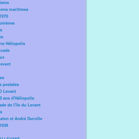
risme
ions maritimes
1970
omènes
os
es
ire Héliopolis
guade
aux
levant
tes
s postales
O Levant
0 ans d'Héliopolis
de de l'île du Levant
ts
ston et André Durville
1939
DU LEVANT