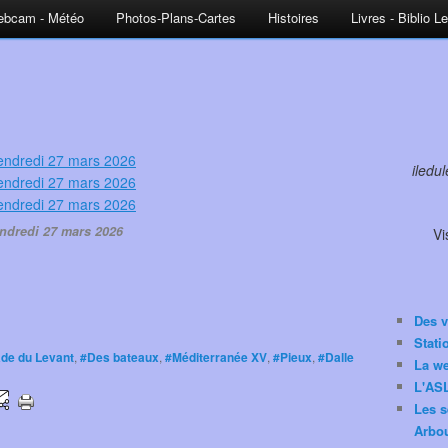
bcam - Météo
Photos-Plans-Cartes
Histoires
Livres - Biblio L
iledu
ndredi 27 mars 2026
Vi
Des v
Stat
ade du Levant
,
#Des bateaux
,
#Méditerranée XV
,
#Pieux
,
#Dalle
La w
L'ASL
Les s
Arbou