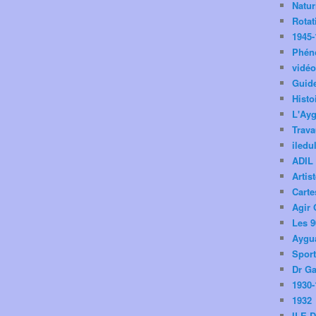
Natu
Rotat
1945-
Phén
vidé
Guid
Histo
L'Ay
Trav
iledu
ADIL
Artis
Carte
Agir 
Les 9
Aygua
Spor
Dr Ga
1930-
1932
ILE 