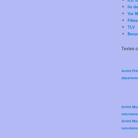
Ile d
Var M
Fêtes
TLV
Benz
Textes of
Arrêté Pré
départeme
Arrêté Mun
naturisme
Arrêté Mun
naturisme 