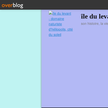
île du le
son histoire, la v