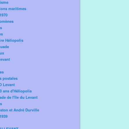
risme
ions maritimes
1970
omènes
os
es
ire Héliopolis
guade
aux
levant
tes
s postales
O Levant
0 ans d'Héliopolis
de de l'île du Levant
ts
ston et André Durville
1939
DU LEVANT