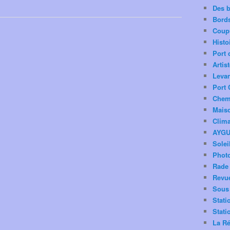
Des 
Bord
Coup
Histo
Port 
Artis
Levan
Port 
Chemi
Mais
Clima
AYG
Solei
Phot
Rade 
Revu
Sous 
Stati
Stati
La Ré