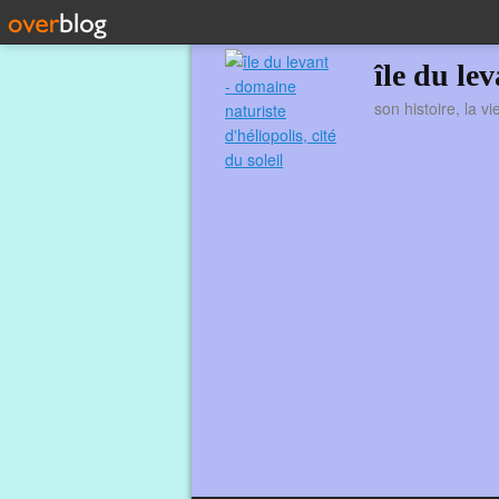
île du le
son histoire, la v