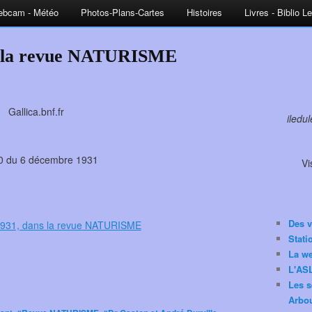
bcam - Météo
Photos-Plans-Cartes
Histoires
Livres - Biblio L
s la revue NATURISME
Gallica.bnf.fr
iledu
0 du 6 décembre 1931
Vi
Des v
Stat
La w
L'ASL
Les s
Arbou