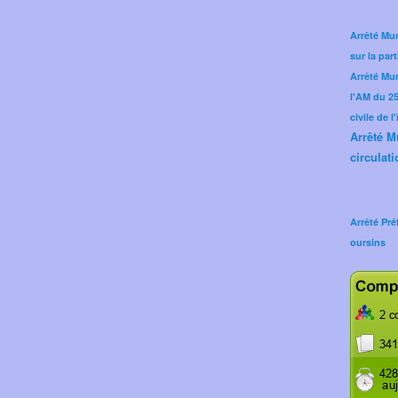
Arrêté Mun
sur la part
Arrêté Mu
l'AM du 25 
civile de l
Arrêté M
circulati
Arrêté Pré
oursins