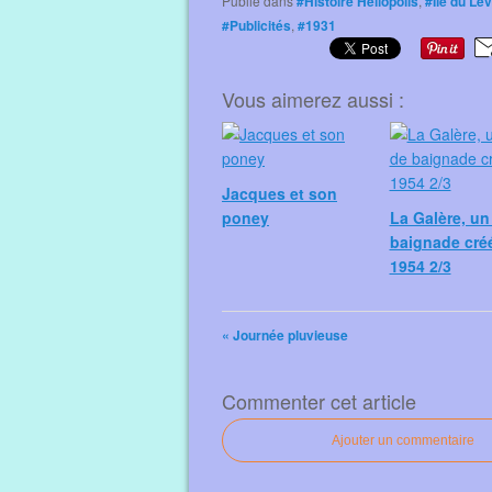
Publié dans
#Histoire Héliopolis
,
#Ile du Le
#Publicités
,
#1931
Vous aimerez aussi :
Jacques et son
poney
La Galère, un
baignade cré
1954 2/3
« Journée pluvieuse
Commenter cet article
Ajouter un commentaire