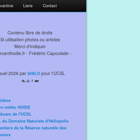
evantine
Liens
Contact
Contenu libre de droits
Si utilisation photos ou articles
Merci d'indiquer
levanthodie.fr
- Frédéric Capoulade -
suel 2026 par
pour l'UCSL
SHILO
🏊🚣🚶🐋
idéos
ion météo HODIE
ebcam de l'UCSL
 du Domaine Naturiste d'Héliopolis
entiers de la Réserve naturelle des
siers