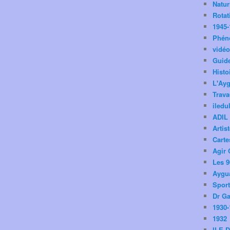
Natu
Rotat
1945-
Phén
vidé
Guid
Histo
L'Ay
Trav
iledu
ADIL
Artis
Carte
Agir 
Les 9
Aygua
Spor
Dr Ga
1930-
1932
ILE 