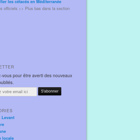
ifier les cétacés en Méditerranée
és officiels >> Plus bas dans la section
ETTER
-vous pour être averti des nouveaux
publiés.
ORIES
u Levant
ore
une
e locale