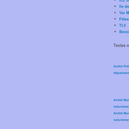
Ile d
Var M
Fêtes
TLV
Benz
Textes of
Arrêté Pré
départeme
Arrêté Mun
naturisme
Arrêté Mun
naturisme 