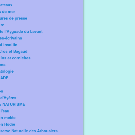
bateaux
s de mer
ures de presse
ire
de l'Ayguade du Levant
tes-écrivains
t insolite
Cros et Bagaud
ns et corniches
ons
tologie
UADE
l
os
d'Hyères
e NATURISME
l'eau
on météo
on Hodie
serve Naturelle des Arbousiers