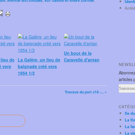
vant
,
#Revue NATURISME
,
#Dr Gaston et André Durville
,
Ident
Arrêt
Un bout de la
 lieu de
La Galère, un lieu de
Caravelle d'antan
NEWSL
é vers
baignade créé vers
Abonnez
1954 1/3
articles 
Email
Travaux du port J18 -... »
CATÉG
Ile d
La fl
La fa
La vi