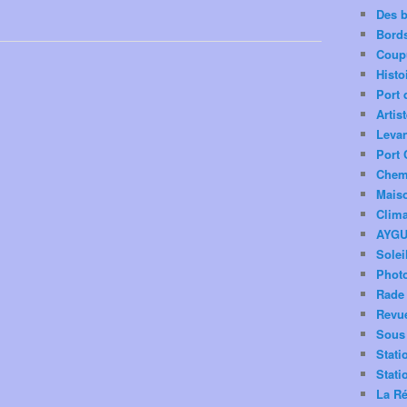
Des 
Bord
Coup
Histo
Port 
Artis
Levan
Port 
Chemi
Mais
Clima
AYG
Solei
Phot
Rade 
Revu
Sous 
Stati
Stati
La Ré