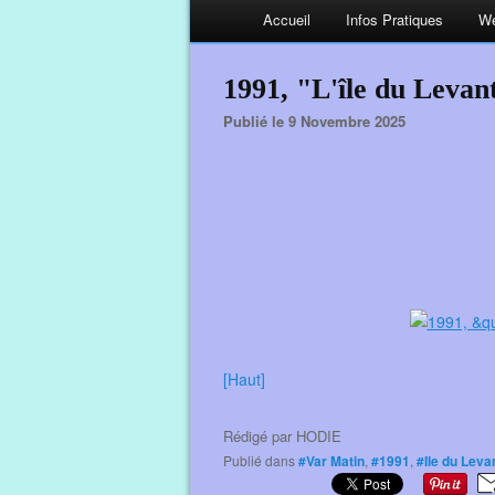
Accueil
Infos Pratiques
We
1991, "L'île du Levan
Publié le 9 Novembre 2025
[Haut]
Rédigé par
HODIE
Publié dans
#Var Matin
,
#1991
,
#Ile du Leva