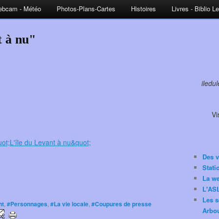
bcam - Météo
Photos-Plans-Cartes
Histoires
Livres - Biblio L
t à nu"
iledu
Vi
Des v
Stat
La w
L'ASL
Les s
nt
,
#Personnages
,
#La vie locale
,
#Coupures de presse
Arbou