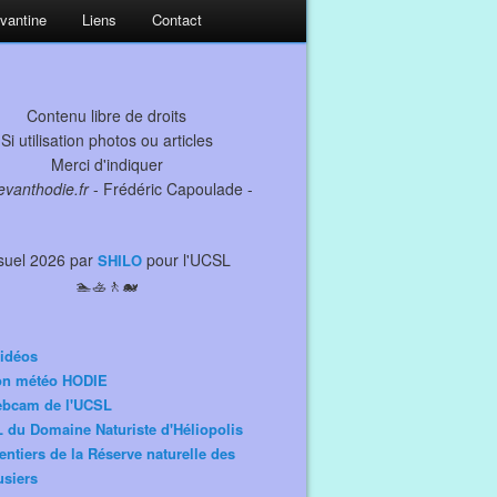
evantine
Liens
Contact
Contenu libre de droits
Si utilisation photos ou articles
Merci d'indiquer
levanthodie.fr
- Frédéric Capoulade -
suel 2026 par
pour l'UCSL
SHILO
🏊🚣🚶🐋
idéos
ion météo HODIE
ebcam de l'UCSL
 du Domaine Naturiste d'Héliopolis
entiers de la Réserve naturelle des
siers