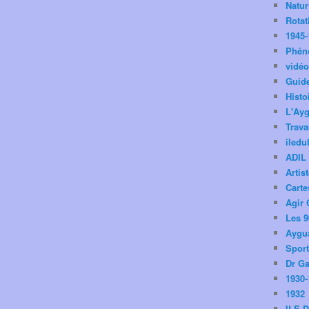
Natu
Rotat
1945-
Phén
vidé
Guid
Histo
L'Ay
Trav
iledu
ADIL
Artis
Carte
Agir 
Les 9
Aygua
Spor
Dr Ga
1930-
1932
ILE 