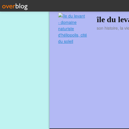
île du le
son histoire, la v