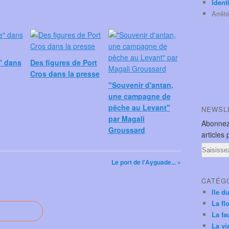
Ident
Arrêt
" dans
Des figures de Port
Cros dans la presse
"Souvenir d'antan,
une campagne de
pêche au Levant"
NEWSL
par Magali
Abonnez
Groussard
articles 
Email
Le port de l'Ayguade... »
CATÉG
Ile d
La fl
La fa
La vi