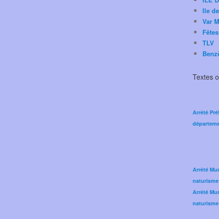
Ile d
Var M
Fêtes
TLV
Benz
Textes of
Arrêté Pré
départeme
Arrêté Mun
naturisme
Arrêté Mun
naturisme 