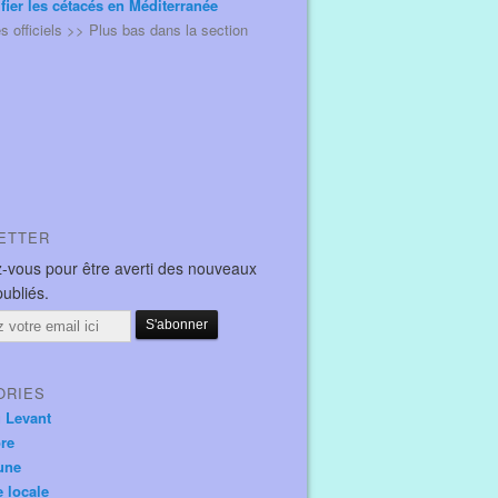
ifier les cétacés en Méditerranée
és officiels >> Plus bas dans la section
ETTER
-vous pour être averti des nouveaux
publiés.
ORIES
u Levant
ore
une
e locale