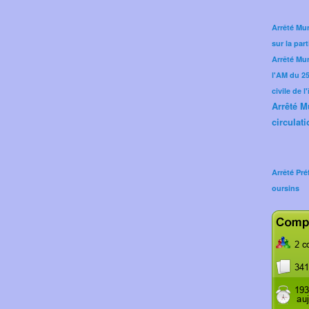
Arrêté Mun
sur la part
Arrêté Mu
l'AM du 25 
civile de l
Arrêté M
circulati
Arrêté Pré
oursins