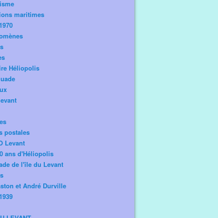
risme
ions maritimes
1970
omènes
os
es
ire Héliopolis
guade
aux
levant
tes
s postales
O Levant
0 ans d'Héliopolis
de de l'île du Levant
ts
ston et André Durville
1939
DU LEVANT