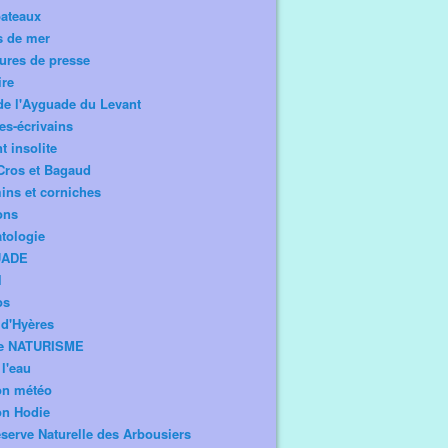
bateaux
s de mer
ures de presse
ire
de l'Ayguade du Levant
tes-écrivains
t insolite
Cros et Bagaud
ns et corniches
ons
tologie
UADE
l
os
d'Hyères
e NATURISME
l'eau
on météo
on Hodie
serve Naturelle des Arbousiers