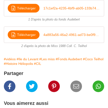
Télécharger
17c1ef2a-4235-4bf9-ab05-133b7474333d
1 D'après la photo du fonds Audebert
Télécharger
4a883a56-46a2-4961-ad73-be0f91fe16aa
2 d'après la photo de Miss 1988 Coll. C. Teilhol
#vidéos
#Ile du Levant
#Les miss
#Fonds Audebert
#Coco Teilhol
#Histoire Héliopolis
#CIL
Partager
Vous aimerez aussi