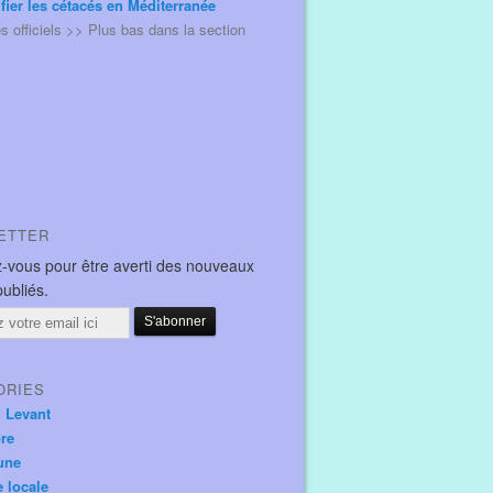
ifier les cétacés en Méditerranée
és officiels >> Plus bas dans la section
ETTER
-vous pour être averti des nouveaux
publiés.
ORIES
u Levant
ore
une
e locale