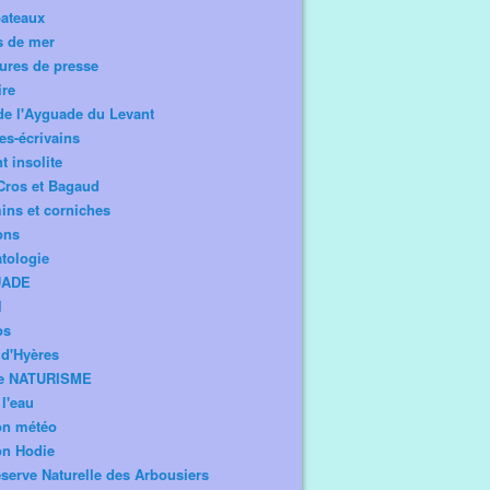
bateaux
s de mer
ures de presse
ire
de l'Ayguade du Levant
tes-écrivains
t insolite
Cros et Bagaud
ns et corniches
ons
tologie
UADE
l
os
d'Hyères
e NATURISME
l'eau
on météo
on Hodie
serve Naturelle des Arbousiers