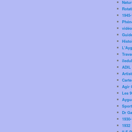
Natu
Rotat
1945-
Phén
vidé
Guid
Histo
L'Ay
Trav
iledu
ADIL
Artis
Carte
Agir 
Les 9
Aygua
Spor
Dr Ga
1930-
1932
ILE 