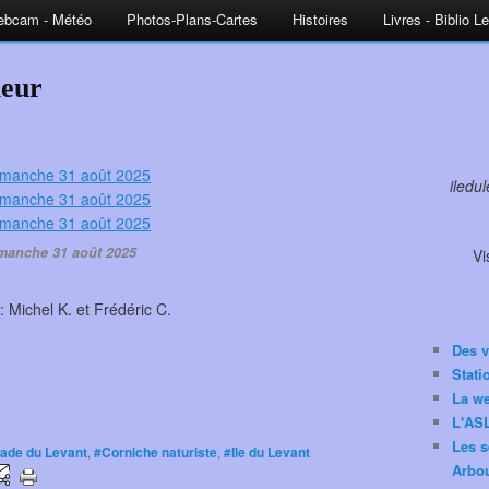
bcam - Météo
Photos-Plans-Cartes
Histoires
Livres - Biblio L
leur
iledu
manche 31 août 2025
Vi
: Michel K. et Frédéric C.
Des v
Stat
La w
L'ASL
Les s
uade du Levant
,
#Corniche naturiste
,
#Ile du Levant
Arbou