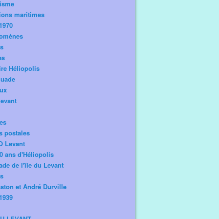
risme
ions maritimes
1970
omènes
os
es
ire Héliopolis
guade
aux
levant
tes
s postales
O Levant
0 ans d'Héliopolis
de de l'île du Levant
ts
ston et André Durville
1939
DU LEVANT