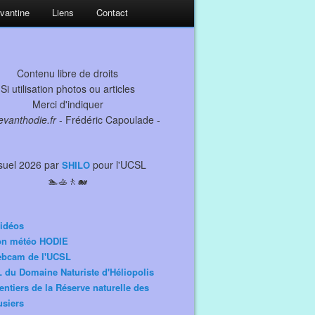
evantine
Liens
Contact
Contenu libre de droits
Si utilisation photos ou articles
Merci d'indiquer
levanthodie.fr
- Frédéric Capoulade -
suel 2026 par
pour l'UCSL
SHILO
🏊🚣🚶🐋
idéos
ion météo HODIE
ebcam de l'UCSL
 du Domaine Naturiste d'Héliopolis
entiers de la Réserve naturelle des
siers