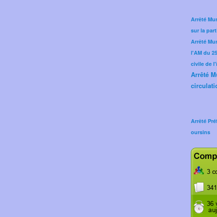
Arrêté Mun
sur la part
Arrêté Mu
l'AM du 25 
civile de l
Arrêté M
circulati
Arrêté Pré
oursins