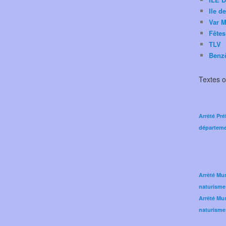
Ile d
Var M
Fêtes
TLV
Benz
Textes of
Arrêté Pré
départeme
Arrêté Mun
naturisme
Arrêté Mun
naturisme 