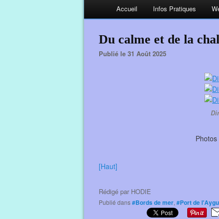
Accueil
Infos Pratiques
We
Du calme et de la cha
Publié le 31 Août 2025
Di
Photos 
[Haut]
Rédigé par
HODIE
Publié dans
#Bords de mer
,
#Port de l'Ayg