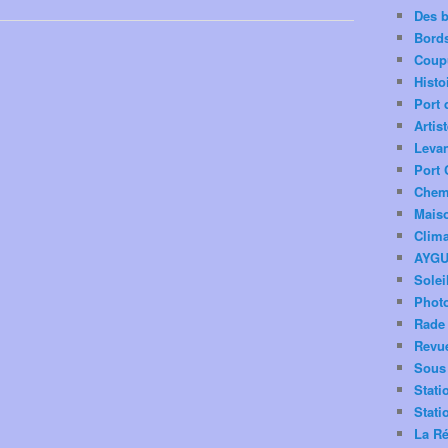
Des 
Bord
Coup
Histo
Port 
Artis
Levan
Port 
Chemi
Mais
Clima
AYG
Solei
Phot
Rade 
Revu
Sous 
Stati
Stati
La Ré