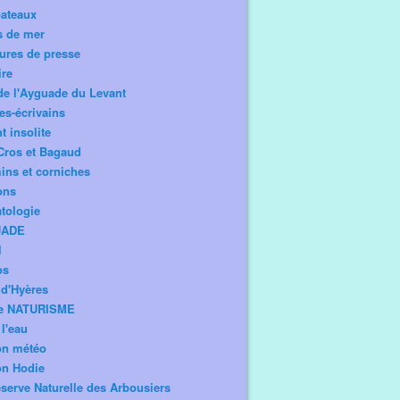
bateaux
s de mer
ures de presse
ire
de l'Ayguade du Levant
tes-écrivains
t insolite
Cros et Bagaud
ns et corniches
ons
tologie
UADE
l
os
d'Hyères
e NATURISME
l'eau
on météo
on Hodie
serve Naturelle des Arbousiers