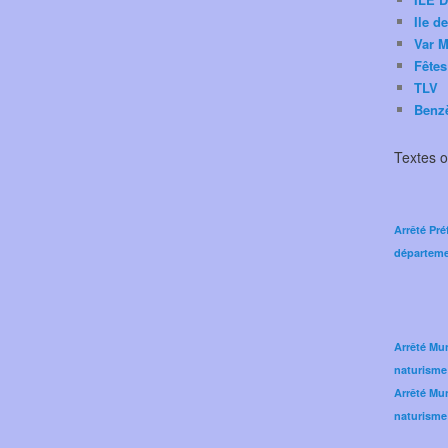
Ile d
Var M
Fêtes
TLV
Benz
Textes of
Arrêté Pré
départeme
Arrêté Mun
naturisme
Arrêté Mun
naturisme 