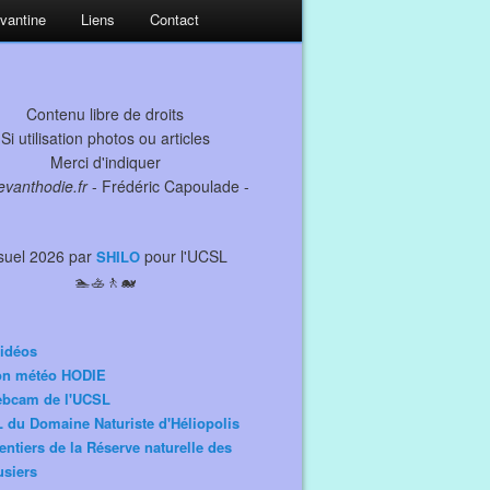
evantine
Liens
Contact
Contenu libre de droits
Si utilisation photos ou articles
Merci d'indiquer
levanthodie.fr
- Frédéric Capoulade -
suel 2026 par
pour l'UCSL
SHILO
🏊🚣🚶🐋
idéos
ion météo HODIE
ebcam de l'UCSL
 du Domaine Naturiste d'Héliopolis
entiers de la Réserve naturelle des
siers