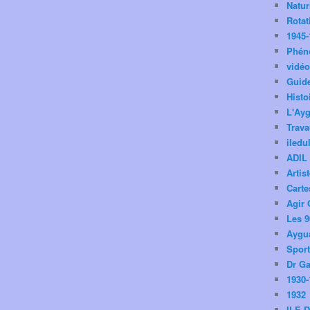
Natu
Rotat
1945-
Phén
vidé
Guid
Histo
L'Ay
Trav
iledu
ADIL
Artis
Carte
Agir 
Les 9
Aygua
Spor
Dr Ga
1930-
1932
ILE 