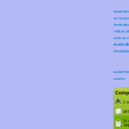
Arrêté Mun
sur la part
Arrêté Mu
l'AM du 25 
civile de l
Arrêté M
circulati
Arrêté Pré
oursins