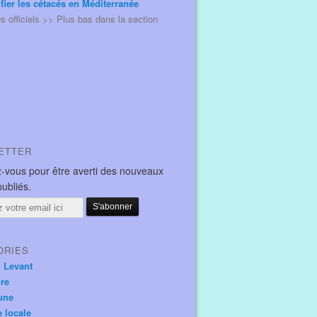
ifier les cétacés en Méditerranée
és officiels >> Plus bas dans la section
ETTER
-vous pour être averti des nouveaux
publiés.
ORIES
u Levant
ore
une
e locale