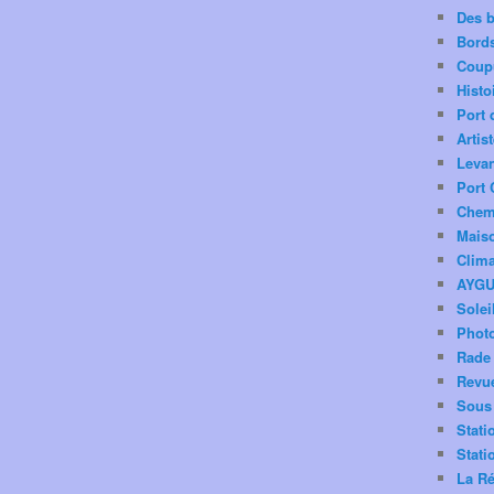
Des 
Bord
Coup
Histo
Port 
Artis
Levan
Port 
Chemi
Mais
Clima
AYG
Solei
Phot
Rade 
Revu
Sous 
Stati
Stati
La Ré