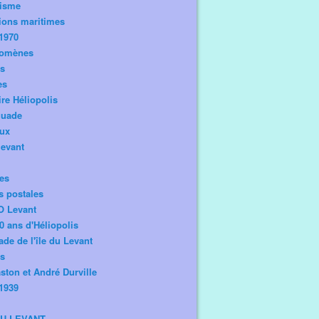
risme
ions maritimes
1970
omènes
os
es
ire Héliopolis
guade
aux
levant
tes
s postales
O Levant
0 ans d'Héliopolis
de de l'île du Levant
ts
ston et André Durville
1939
DU LEVANT