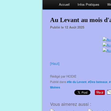
Accueil
Infos Pratiques
We
Au Levant au mois d'
Publié le 12 Août 2025
[Haut]
Rédigé par
HODIE
Publié dans
#Ile du Levant
,
#Des bateaux
,
#
Moines
Vous aimerez aussi :