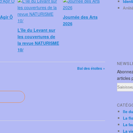
Ident
Arrêt
Agir Ô
Journée des Arts
2026
L'île du Levant sur
les couvertures de
la revue NATURISME
10/
NEWSL
Bal des étoiles »
Abonnez
articles 
Email
CATÉG
Ile d
La fl
La fa
La vi