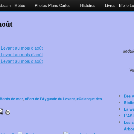
bcam - Météo
Photos-Plans-Cartes
Histoires
Livres - Biblio L
août
iledu
Vi
Des v
Bords de mer
,
#Port de l'Ayguade du Levant
,
#Calanque des
Stat
La w
L'ASL
Les s
Arbou