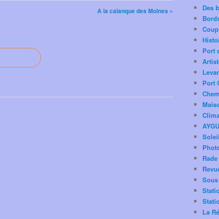
Des 
A la calanque des Moines »
Bord
Coup
Histo
Port 
Artis
Levan
Port 
Chemi
Mais
Clima
AYG
Solei
Phot
Rade 
Revu
Sous 
Stati
Stati
La Ré