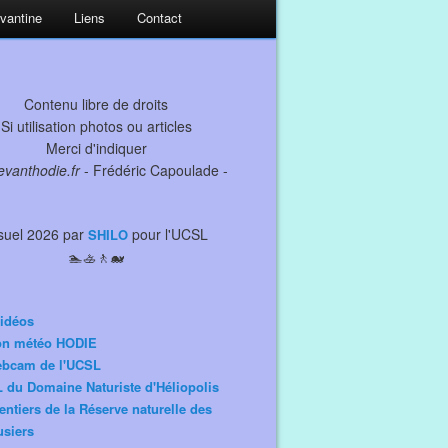
evantine
Liens
Contact
Contenu libre de droits
Si utilisation photos ou articles
Merci d'indiquer
levanthodie.fr
- Frédéric Capoulade -
suel 2026 par
pour l'UCSL
SHILO
🏊🚣🚶🐋
idéos
ion météo HODIE
ebcam de l'UCSL
 du Domaine Naturiste d'Héliopolis
entiers de la Réserve naturelle des
siers