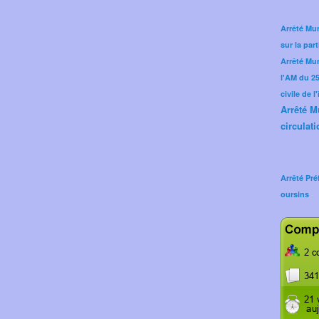
Arrêté Mun
sur la part
Arrêté Mu
l'AM du 25 
civile de l
Arrêté M
circulati
Arrêté Pré
oursins