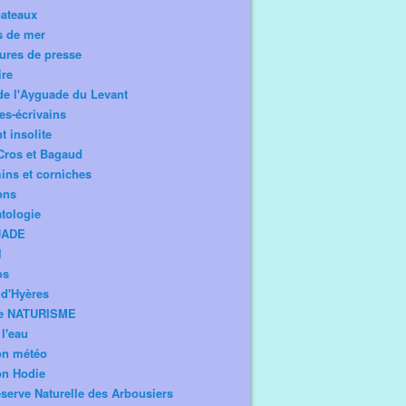
bateaux
s de mer
ures de presse
ire
de l'Ayguade du Levant
tes-écrivains
t insolite
Cros et Bagaud
ns et corniches
ons
tologie
UADE
l
os
d'Hyères
e NATURISME
l'eau
on météo
on Hodie
serve Naturelle des Arbousiers