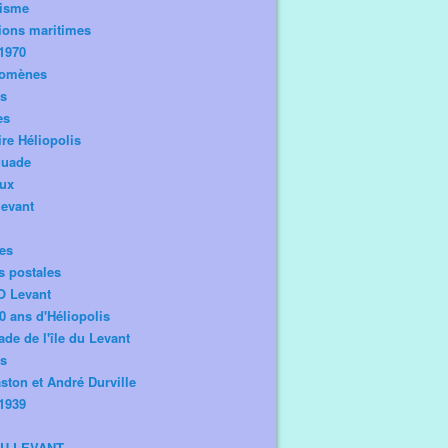
risme
ions maritimes
1970
omènes
os
es
ire Héliopolis
guade
aux
levant
tes
s postales
O Levant
0 ans d'Héliopolis
de de l'île du Levant
ts
ston et André Durville
1939
DU LEVANT