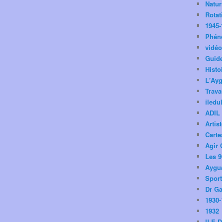
Natu
Rotat
1945-
Phén
vidé
Guid
Histo
L'Ay
Trav
iledu
ADIL
Artis
Carte
Agir 
Les 9
Aygua
Spor
Dr Ga
1930-
1932
ILE 