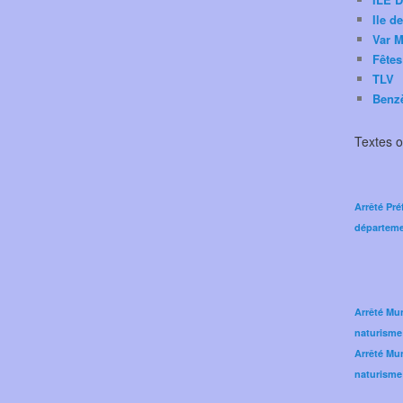
Ile d
Var M
Fêtes
TLV
Benz
Textes of
Arrêté Pré
départeme
Arrêté Mun
naturisme
Arrêté Mun
naturisme 