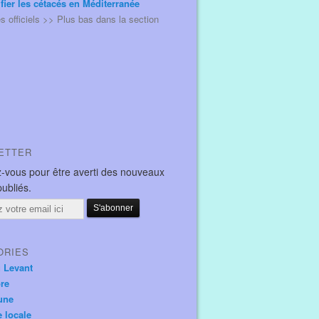
ifier les cétacés en Méditerranée
és officiels >> Plus bas dans la section
ETTER
-vous pour être averti des nouveaux
publiés.
ORIES
u Levant
ore
une
e locale