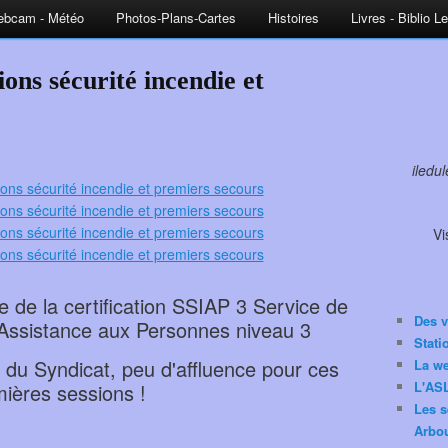
bcam - Météo
Photos-Plans-Cartes
Histoires
Livres - Biblio L
ons sécurité incendie et
iledu
Vi
re de la certification SSIAP 3 Service de
Des v
'Assistance aux Personnes niveau 3
Stat
 du Syndicat, peu d'affluence pour ces
La w
L'ASL
ières sessions !
Les s
Arbou