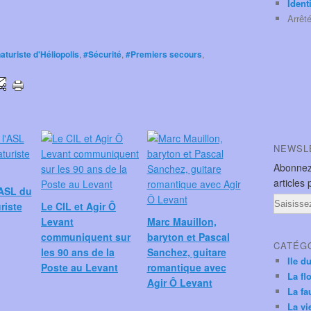
Ident
Arrêt
turiste d'Héliopolis
,
#Sécurité
,
#Premiers secours
,
NEWSL
Abonnez
articles 
'ASL du
Email
riste
Le CIL et Agir Ô
Levant
Marc Mauillon,
communiquent sur
baryton et Pascal
CATÉG
les 90 ans de la
Sanchez, guitare
Ile d
Poste au Levant
romantique avec
La fl
Agir Ô Levant
La fa
La vi