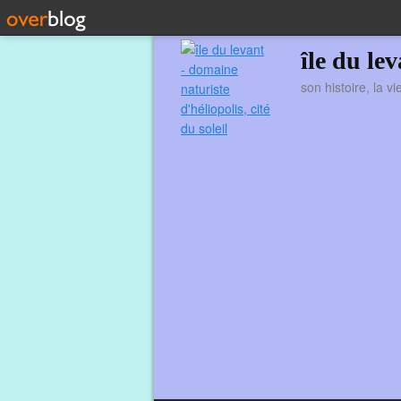
île du le
son histoire, la v