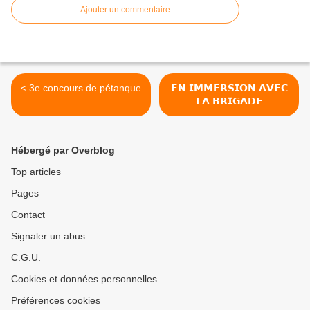
Ajouter un commentaire
< 3e concours de pétanque
𝗘𝗡 𝗜𝗠𝗠𝗘𝗥𝗦𝗜𝗢𝗡 𝗔𝗩𝗘𝗖
𝗟𝗔 𝗕𝗥𝗜𝗚𝗔𝗗𝗘
𝗡𝗔𝗨𝗧𝗜𝗤𝗨𝗘
𝗠𝗨𝗡𝗜𝗖𝗜𝗣𝗔𝗟𝗘 ! >
Hébergé par Overblog
Top articles
Pages
Contact
Signaler un abus
C.G.U.
Cookies et données personnelles
Préférences cookies