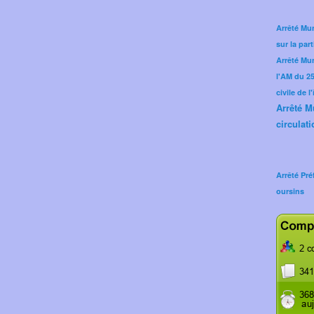
Arrêté Mun
sur la part
Arrêté Mu
l'AM du 25 
civile de l
Arrêté M
circulati
Arrêté Pré
oursins