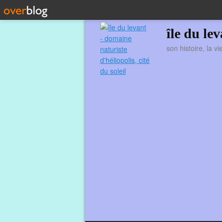
île du le
son histoire, la v