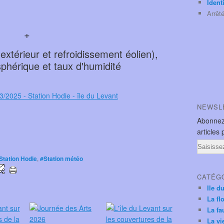
Ident
Arrêt
+
xtérieur et refroidissement éolien),
phérique et taux d'humidité
NEWSL
Abonnez
articles 
Email
Station Hodie
,
#Station météo
CATÉG
Ile d
La fl
La fa
La vi