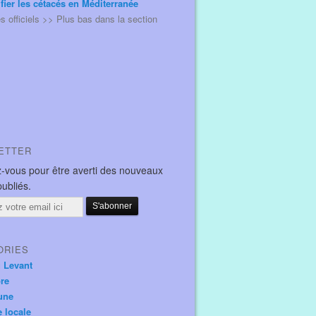
ifier les cétacés en Méditerranée
és officiels >> Plus bas dans la section
ETTER
-vous pour être averti des nouveaux
publiés.
ORIES
u Levant
ore
une
e locale