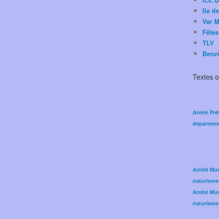
Ile d
Var M
Fêtes
TLV
Benz
Textes of
Arrêté Pré
départeme
Arrêté Mun
naturisme
Arrêté Mun
naturisme 