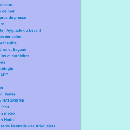
bateaux
s de mer
ures de presse
ire
de l'Ayguade du Levant
tes-écrivains
t insolite
Cros et Bagaud
ns et corniches
ons
tologie
UADE
l
os
d'Hyères
e NATURISME
l'eau
on météo
on Hodie
serve Naturelle des Arbousiers