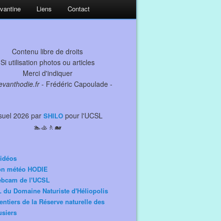
evantine
Liens
Contact
Contenu libre de droits
Si utilisation photos ou articles
Merci d'indiquer
levanthodie.fr
- Frédéric Capoulade -
suel 2026 par
pour l'UCSL
SHILO
🏊🚣🚶🐋
idéos
ion météo HODIE
ebcam de l'UCSL
 du Domaine Naturiste d'Héliopolis
entiers de la Réserve naturelle des
siers