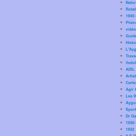
Natu
Rotat
1945-
Phén
vidé
Guid
Histo
L'Ay
Trav
iledu
ADIL
Artis
Carte
Agir 
Les 9
Aygua
Spor
Dr Ga
1930-
1932
ILE 