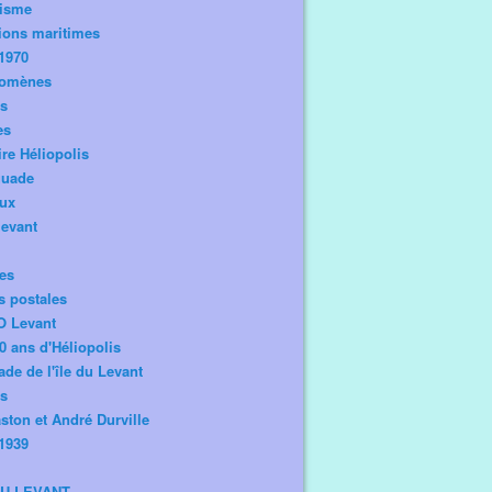
risme
ions maritimes
1970
omènes
os
es
ire Héliopolis
guade
aux
levant
tes
s postales
O Levant
0 ans d'Héliopolis
de de l'île du Levant
ts
ston et André Durville
1939
DU LEVANT