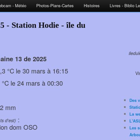
bcam - Météo
Photos-Plans-Cartes
Histoires
Livres - Biblio L
 - Station Hodie - île du
iledu
aine 13 de 2025
3 °C le 30 mars à 16:15
Vi
 °C le 24 mars à 00:30
Des v
93,2 mm
Stat
La w
:
ts d'est)
L'ASL
ction dom OSO
Les s
Arbou