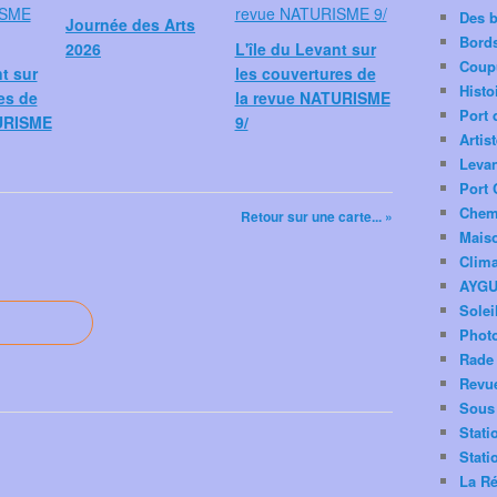
Des 
Journée des Arts
Bord
2026
L'île du Levant sur
Coup
nt sur
les couvertures de
Histo
es de
la revue NATURISME
Port 
URISME
9/
Artis
Levan
Port 
Chemi
Retour sur une carte... »
Mais
Clima
AYG
Solei
Phot
Rade 
Revu
Sous 
Stati
Stati
La Ré