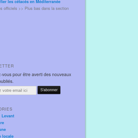
ifier les cétacés en Méditerranée
és officiels >> Plus bas dans la section
ETTER
-vous pour être averti des nouveaux
publiés.
ORIES
u Levant
ore
une
e locale