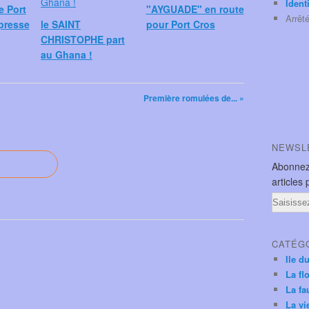
Ident
e Port
"AYGUADE" en route
Arrêt
presse
le SAINT
pour Port Cros
CHRISTOPHE part
au Ghana !
Première romulées de... »
NEWSL
Abonnez
articles 
Email
CATÉG
Ile d
La fl
La fa
La vi