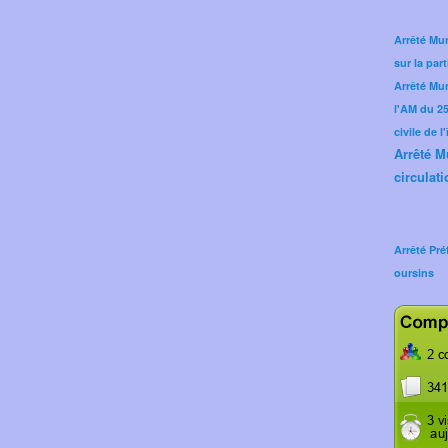
Arrêté Mun
sur la part
Arrêté Mu
l'AM du 25 
civile de l
Arrêté M
circulati
Arrêté Pré
oursins