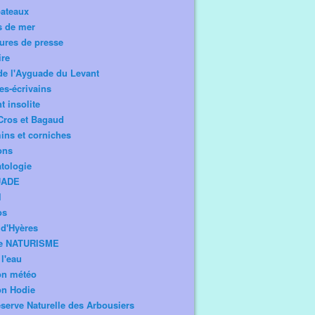
bateaux
s de mer
ures de presse
ire
de l'Ayguade du Levant
tes-écrivains
t insolite
Cros et Bagaud
ns et corniches
ons
tologie
UADE
l
os
d'Hyères
e NATURISME
l'eau
on météo
on Hodie
serve Naturelle des Arbousiers