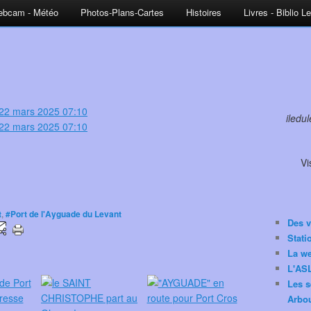
bcam - Météo
Photos-Plans-Cartes
Histoires
Livres - Biblio L
iledu
Vi
t
,
#Port de l'Ayguade du Levant
Des v
Stat
La w
L'ASL
Les s
Arbou