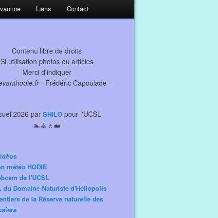
evantine
Liens
Contact
Contenu libre de droits
Si utilisation photos ou articles
Merci d'indiquer
levanthodie.fr
- Frédéric Capoulade -
suel 2026 par
pour l'UCSL
SHILO
🏊🚣🚶🐋
idéos
ion météo HODIE
ebcam de l'UCSL
 du Domaine Naturiste d'Héliopolis
entiers de la Réserve naturelle des
siers