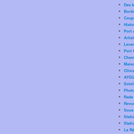
Des 
Bord
Coup
Histo
Port 
Artis
Levan
Port 
Chemi
Mais
Clima
AYG
Solei
Phot
Rade 
Revu
Sous 
Stati
Stati
La Ré