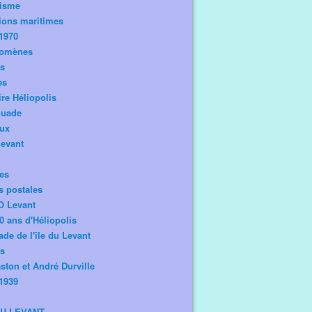
risme
ions maritimes
1970
omènes
os
es
ire Héliopolis
guade
aux
levant
tes
s postales
O Levant
0 ans d'Héliopolis
de de l'île du Levant
ts
ston et André Durville
1939
DU LEVANT