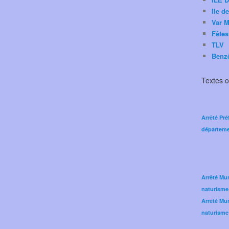
Ile d
Var M
Fêtes
TLV
Benz
Textes of
Arrêté Pré
départeme
Arrêté Mun
naturisme
Arrêté Mun
naturisme 