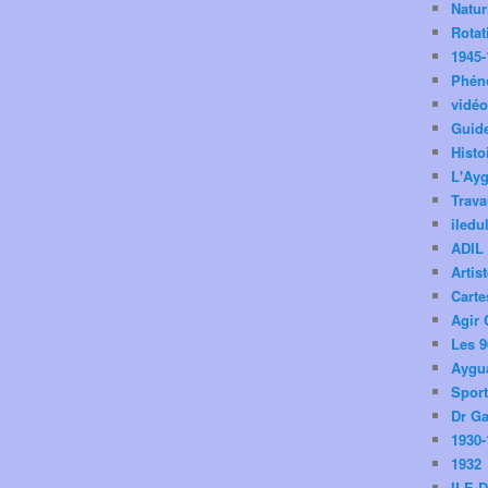
Natu
Rotat
1945-
Phén
vidé
Guid
Histo
L'Ay
Trav
iledu
ADIL
Artis
Carte
Agir 
Les 9
Aygua
Spor
Dr Ga
1930-
1932
ILE 