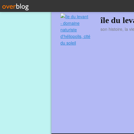
île du le
son histoire, la v