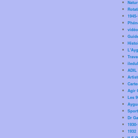
Natu
Rotat
1945-
Phén
vidé
Guid
Histo
L'Ay
Trav
iledu
ADIL
Artis
Carte
Agir 
Les 9
Aygua
Spor
Dr Ga
1930-
1932
ILE 