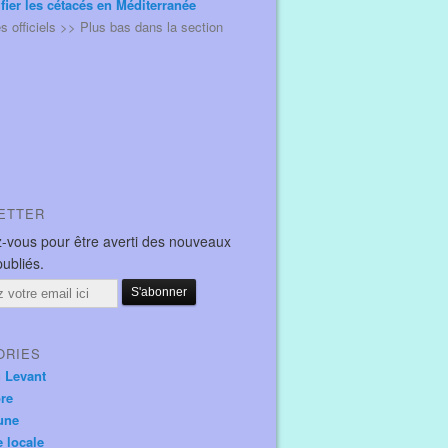
ifier les cétacés en Méditerranée
és officiels >> Plus bas dans la section
ETTER
-vous pour être averti des nouveaux
publiés.
ORIES
u Levant
ore
une
e locale