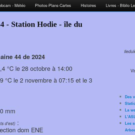
bcam - Météo
Photos-Plans-Cartes
Histoires
Livres - Biblio L
 - Station Hodie - île du
iledu
aine 44 de 2024
4 °C le 28 octobre à 14:00
Vi
 °C le 2 novembre à 07:15 et le 3
Des v
Stat
27,0 mm
La w
L'ASL
:
ts d'est)
Les s
irection dom ENE
Arbou