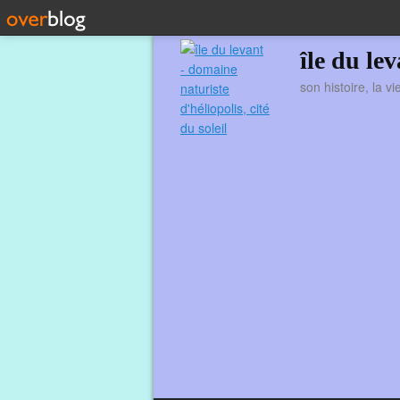
île du le
son histoire, la v