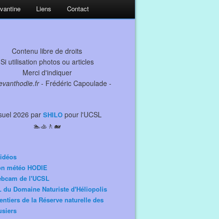
evantine
Liens
Contact
Contenu libre de droits
Si utilisation photos ou articles
Merci d'indiquer
levanthodie.fr
- Frédéric Capoulade -
suel 2026 par
pour l'UCSL
SHILO
🏊🚣🚶🐋
idéos
ion météo HODIE
ebcam de l'UCSL
 du Domaine Naturiste d'Héliopolis
entiers de la Réserve naturelle des
siers