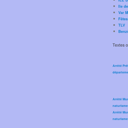
Ile d
Var M
Fêtes
TLV
Benz
Textes of
Arrêté Pré
départeme
Arrêté Mun
naturisme
Arrêté Mun
naturisme 