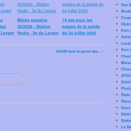
Des 
Bord
Coup
ne
Météo semaine
14 mm pour les
Histo
tion
30/2026 - Station
orages de la soirée
Port 
u Levant
Hodie - île du Levant
du 24 juillet 2026
Artis
Levan
Port 
BSAM dans la passe des... »
Chemi
Mais
Clima
AYG
Solei
Phot
Rade 
Revu
Sous 
Stati
Stati
La Ré