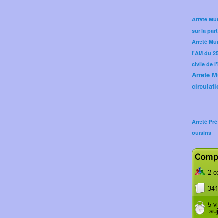
Arrêté Mun
sur la part
Arrêté Mu
l'AM du 25 
civile de l
Arrêté M
circulati
Arrêté Pré
oursins