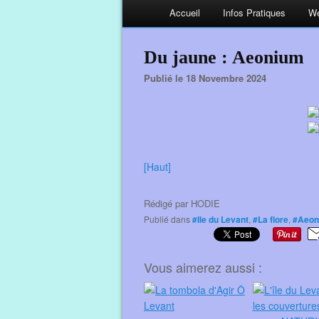
Accueil
Infos Pratiques
We
Du jaune : Aeonium
Publié le 18 Novembre 2024
[Haut]
Rédigé par
HODIE
Publié dans
#Ile du Levant
,
#La flore
,
#Aeon
Vous aimerez aussi :