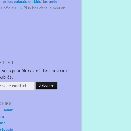
ifier les cétacés en Méditerranée
és officiels >> Plus bas dans la section
ETTER
-vous pour être averti des nouveaux
publiés.
ORIES
u Levant
ore
une
e locale