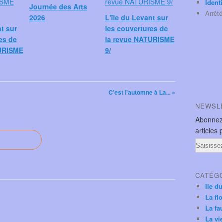
Ident
Journée des Arts
Arrêt
2026
L'île du Levant sur
nt sur
les couvertures de
es de
la revue NATURISME
URISME
9/
C'est l'automne à La... »
NEWSL
Abonnez
articles 
Email
CATÉG
Ile d
La fl
La fa
La vi