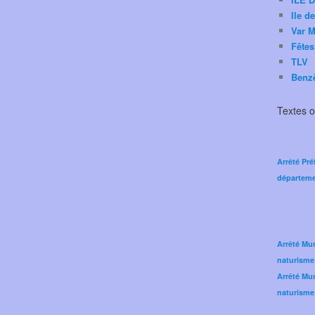
Ile d
Var M
Fêtes
TLV
Benz
Textes of
Arrêté Pré
départeme
Arrêté Mun
naturisme
Arrêté Mun
naturisme 