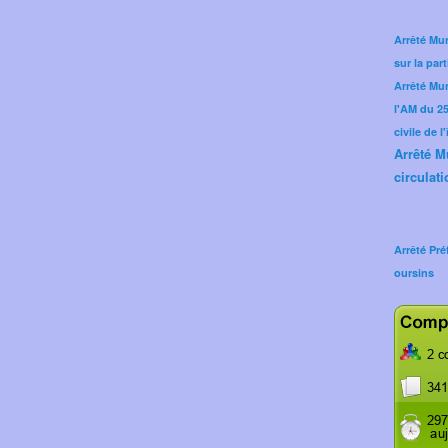
Arrêté Mun
sur la part
Arrêté Mu
l'AM du 25 
civile de l
Arrêté M
circulati
Arrêté Pré
oursins