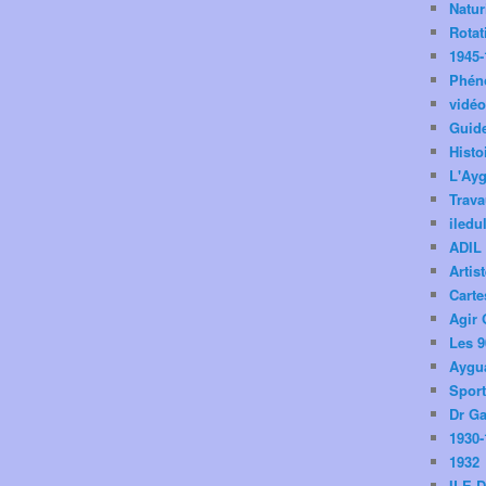
Natu
Rotat
1945-
Phén
vidé
Guid
Histo
L'Ay
Trav
iledu
ADIL
Artis
Carte
Agir 
Les 9
Aygua
Spor
Dr Ga
1930-
1932
ILE 