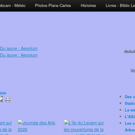
bcam - Météo
Photos-Plans-Cartes
Histoires
Livres - Biblio L
iledu
Vi
ium
Des v
Stat
La w
L'ASL
Les s
Arbou