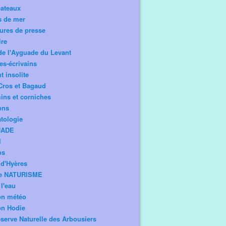
bateaux
s de mer
ures de presse
ire
de l'Ayguade du Levant
tes-écrivains
t insolite
Cros et Bagaud
ns et corniches
ons
tologie
UADE
l
os
d'Hyères
e NATURISME
l'eau
on météo
on Hodie
serve Naturelle des Arbousiers