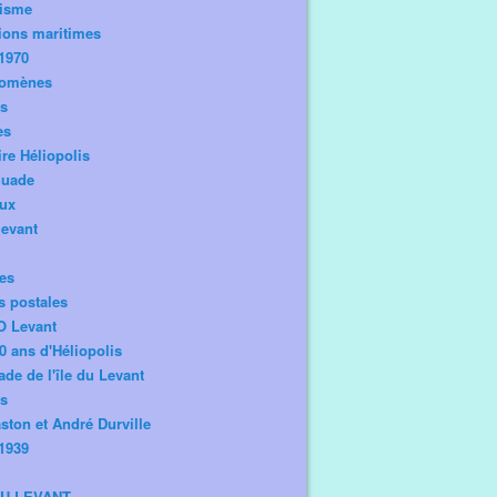
risme
ions maritimes
1970
omènes
os
es
ire Héliopolis
guade
aux
levant
tes
s postales
O Levant
0 ans d'Héliopolis
de de l'île du Levant
ts
ston et André Durville
1939
DU LEVANT