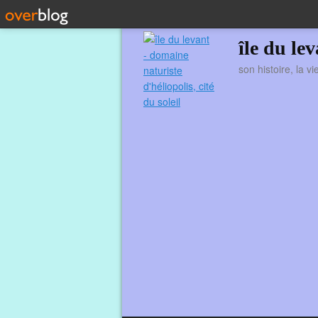
île du le
son histoire, la v