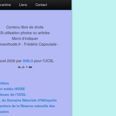
evantine
Liens
Contact
Contenu libre de droits
Si utilisation photos ou articles
Merci d'indiquer
levanthodie.fr
- Frédéric Capoulade -
suel 2026 par
pour l'UCSL
SHILO
🏊🚣🚶🐋
idéos
ion météo HODIE
ebcam de l'UCSL
 du Domaine Naturiste d'Héliopolis
entiers de la Réserve naturelle des
siers