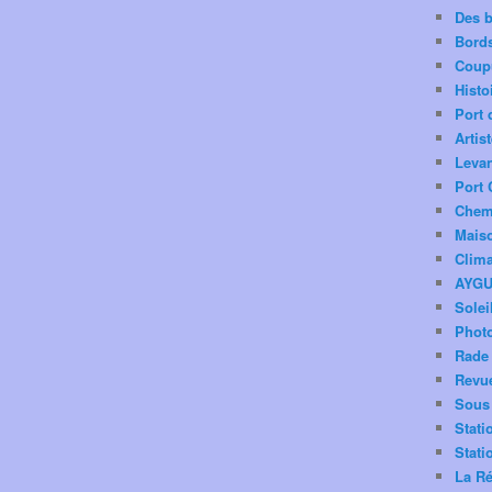
Des 
Bord
Coup
Histo
Port 
Artis
Levan
Port 
Chemi
Mais
Clima
AYG
Solei
Phot
Rade 
Revu
Sous 
Stati
Stati
La Ré