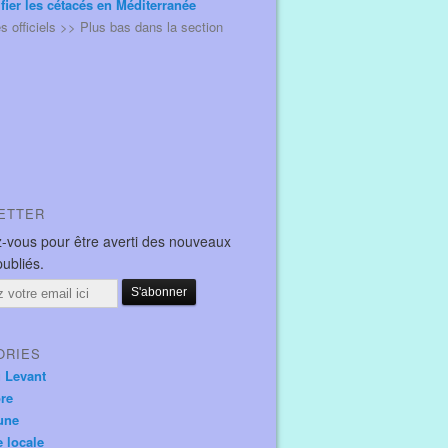
ifier les cétacés en Méditerranée
és officiels >> Plus bas dans la section
ETTER
-vous pour être averti des nouveaux
publiés.
ORIES
u Levant
ore
une
e locale