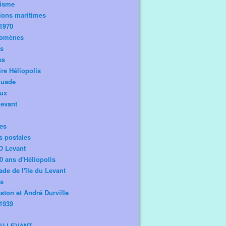
risme
ions maritimes
1970
omènes
os
es
ire Héliopolis
guade
aux
levant
tes
s postales
O Levant
0 ans d'Héliopolis
de de l'île du Levant
ts
ston et André Durville
1939
DU LEVANT