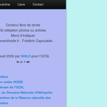
evantine
Liens
Contact
Contenu libre de droits
Si utilisation photos ou articles
Merci d'indiquer
levanthodie.fr
- Frédéric Capoulade -
suel 2026 par
pour l'UCSL
SHILO
🏊🚣🚶🐋
idéos
ion météo HODIE
ebcam de l'UCSL
 du Domaine Naturiste d'Héliopolis
entiers de la Réserve naturelle des
siers