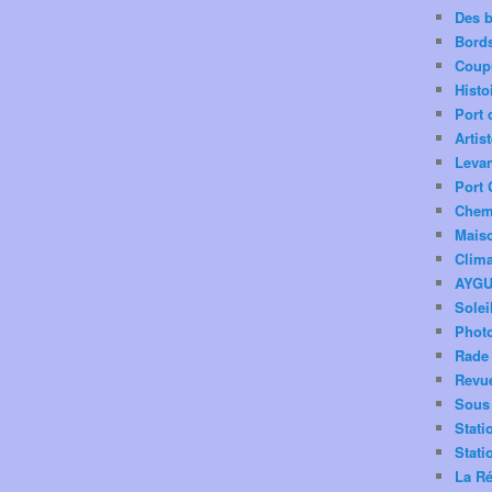
Des 
Bord
Coup
Histo
Port 
Artis
Levan
Port 
Chemi
Mais
Clima
AYG
Solei
Phot
Rade 
Revu
Sous 
Stati
Stati
La Ré