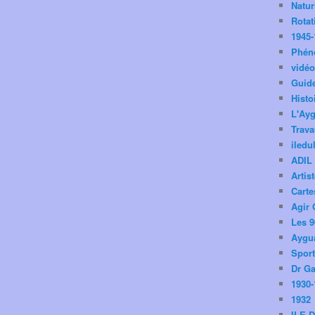
Natu
Rotat
1945-
Phén
vidé
Guid
Histo
L'Ay
Trav
iledu
ADIL
Artis
Carte
Agir 
Les 9
Aygua
Spor
Dr Ga
1930-
1932
ILE 