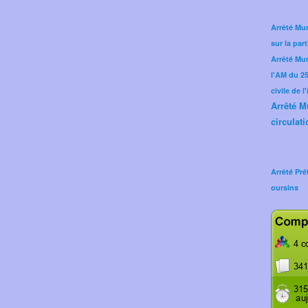
Arrêté Mun
sur la part
Arrêté Mu
l'AM du 25 
civile de l
Arrêté M
circulati
Arrêté Pré
oursins