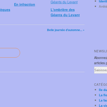
Ident
En infraction
Arrêt
hèques
L'ombrière des
Géants du Levant
Belle journée d'automne... »
NEWSL
Abonnez
articles 
Email
CATÉG
Ile d
La fl
La fa
La vi