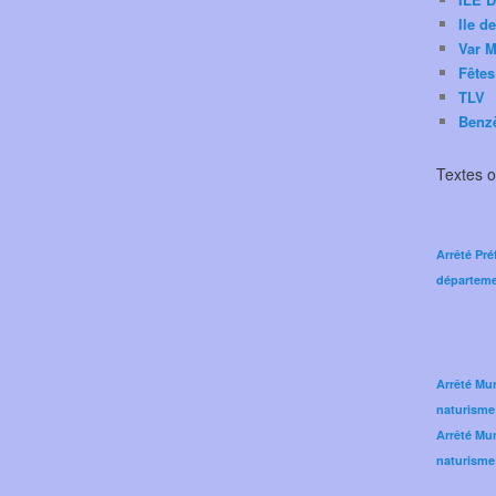
Ile d
Var M
Fêtes
TLV
Benz
Textes of
Arrêté Pré
départeme
Arrêté Mun
naturisme
Arrêté Mun
naturisme 