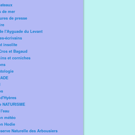
bateaux
s de mer
ures de presse
ire
de l'Ayguade du Levant
tes-écrivains
t insolite
Cros et Bagaud
ns et corniches
ons
tologie
UADE
l
os
d'Hyères
e NATURISME
l'eau
on météo
on Hodie
serve Naturelle des Arbousiers