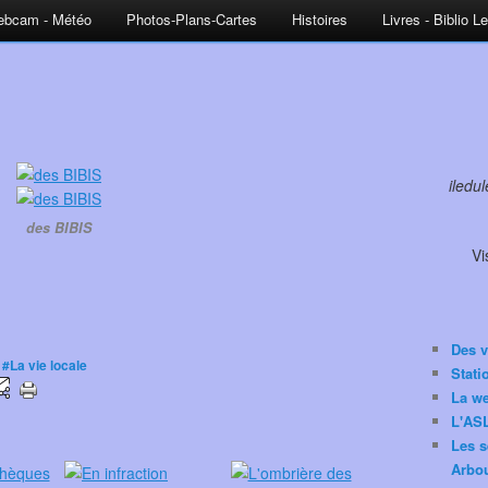
bcam - Météo
Photos-Plans-Cartes
Histoires
Livres - Biblio L
iledu
des BIBIS
Vi
Des v
,
#La vie locale
Stat
La w
L'ASL
Les s
Arbou