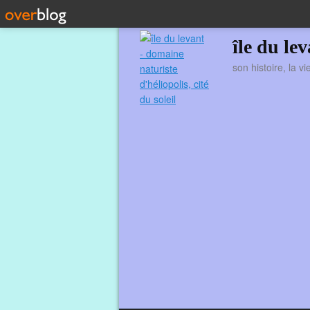
île du le
son histoire, la v